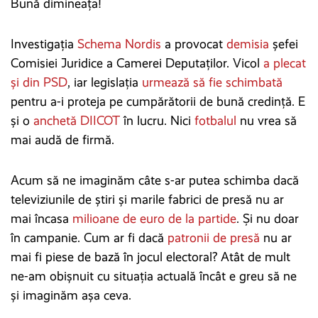
Bună dimineața!
Investigația
Schema Nordis
a provocat
demisia
șefei
Comisiei Juridice a Camerei Deputaților. Vicol
a plecat
și din PSD
, iar legislația
urmează să fie schimbată
pentru a-i proteja pe cumpărătorii de bună credință. E
și o
anchetă DIICOT
în lucru. Nici
fotbalul
nu vrea să
mai audă de firmă.
Acum să ne imaginăm câte s-ar putea schimba dacă
televiziunile de știri și marile fabrici de presă nu ar
mai încasa
milioane de euro de la partide
. Și nu doar
în campanie. Cum ar fi dacă
patronii de presă
nu ar
mai fi piese de bază în jocul electoral? Atât de mult
ne-am obișnuit cu situația actuală încât e greu să ne
și imaginăm așa ceva.