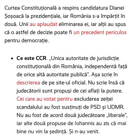
Curtea Constituţională a respins candidatura Dianei
Șoșoacă la prezidențiale, iar România s-a împărțit în
două. Unii
au aplaudat
eliminarea ei, iar alții au spus
că o astfel de decizie poate fi
un precedent periculos
pentru democrație.
Ce este CCR
.
„
Unica autoritate de jurisdicţie
constituţională din România, independentă faţă
de orice altă autoritate publică”. Așa scrie în
descrierea
de pe site-ul oficial. Nu scrie însă că
judecătorii sunt propuși de cei aflați la putere.
Cei care au votat pentru
excluderea zeiței
scandalului au fost susținuți de PSD și UDMR.
Nu au fost de acord două judecătoare
„liberale”,
iar alte două propuse de Iohannis au zis că mai
bine nu vin la ședință. Și n-au venit.