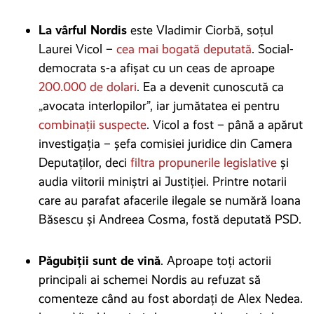
La vârful Nordis
este Vladimir Ciorbă, soțul
Laurei Vicol –
cea mai bogată deputată
. Social-
democrata s-a afișat cu un ceas de aproape
200.000 de dolari
. Ea a devenit cunoscută ca
„
avocata interlopilor”, iar jumătatea ei pentru
combinații suspecte
. Vicol a fost – până a apărut
investigația – șefa comisiei juridice din Camera
Deputaților, deci
filtra propunerile legislative
și
audia viitorii miniștri ai Justiției. Printre notarii
care au parafat afacerile ilegale se numără Ioana
Băsescu și Andreea Cosma, fostă deputată PSD.
Păgubiții sunt de vină
. Aproape toți actorii
principali ai schemei Nordis au refuzat să
comenteze când au fost abordați de Alex Nedea.