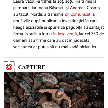
Laura Vicol l-a trimis la soț, soțul l-a trimis la
plimbare, iar Ioana Băsescu și Andreea Cosma
au tăcut. Nordis a transmis
un comunicat
la
două zile după publicarea investigației în care
neagă acuzațiile și spune că păgubiții au șantajat
firma. Nordis a intrat
în insolvență
, iar cei 750 de
oameni sau firme care au dat în judecată
societatea ar putea să nu mai vadă niciun leu.
CAPTURE