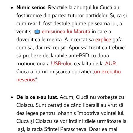
Nimic serios
. Reacțiile la anunțul lui Ciucă au
fost ironice din partea tuturor partidelor. Și, ca și
cum n-ar fi fost destule glume pe seama lui, a
venit și
emisiunea lui Măruță
în care a
dovedit că le merită. A încercat să
explice
gafa
comisă, dar n-a reușit. Apoi s-a trezit că trebuie
să probeze declarațiile anti-PSD cu două
moțiuni, una a
USR-ului
, cealaltă de la
AUR
.
Ciucă a numit mișcarea opoziției
„
un exercițiu
neserios
”.
De la ce s-au luat
. Acum, Ciucă nu vorbește cu
Ciolacu. Sunt certați de când liberalii au vrut să
dea legea pentru Iohannis împotriva voinței lui.
Ciucă și Ciolacu se vor întâlni zilele următoare la
Iași, la racla Sfintei Parascheva. Doar ea mai