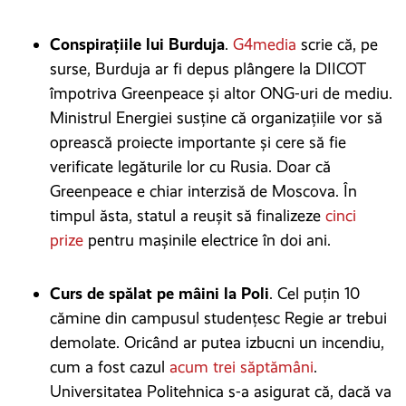
Conspirațiile lui Burduja
.
G4media
scrie că, pe
surse, Burduja ar fi depus plângere la DIICOT
împotriva Greenpeace și altor ONG-uri de mediu.
Ministrul Energiei susține că organizațiile vor să
oprească proiecte importante și cere să fie
verificate legăturile lor cu Rusia. Doar că
Greenpeace e chiar interzisă de Moscova. În
timpul ăsta, statul a reușit să finalizeze
cinci
prize
pentru mașinile electrice în doi ani.
Curs de spălat pe mâini la Poli
. Cel puțin 10
cămine din campusul studențesc Regie ar trebui
demolate. Oricând ar putea izbucni un incendiu,
cum a fost cazul
acum trei săptămâni
.
Universitatea Politehnica s-a asigurat că, dacă va