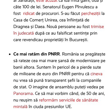
al Sănătății,
este acuzat
că lua mită găini, ouă și
câte 100 de lei. Senatorul Eugen Pîrvulescu a
fost
ridicat
de procurori. S-au făcut
percheziții
la
Casa de Comerț Unirea, cea înființată de
Dragnea și Daea. Nouă persoane au fost
trimise
în judecată
după ce au falsificat sentințe prin
care revendicau proprietăți în București.
Ce mai ratăm din PNRR
. România se pregătește
să rateze cea mai mare șansă de modernizare pe
banii altora. Suntem în pericol de a pierde sute
de milioane de euro din PNRR pentru că
cineva
nu vrea să pună transparent șefii la companiile
de stat. O imagine de ansamblu puteți vedea pe
Panorama
. Ce să mai vorbim când, de 50 de ani,
nu reușim să
reformăm serviciile de sănătate
mintală
în ciuda presiunilor UE.