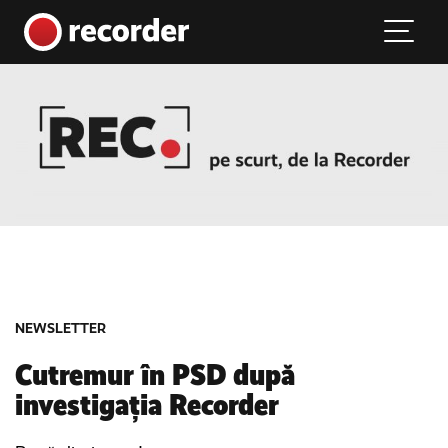
Main Navigation
Skip to content
NEWSLETTER
Cutremur în PSD după
investigația Recorder