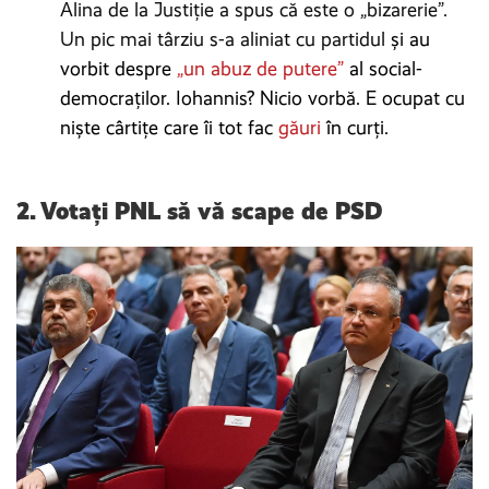
Alina de la Justiție a spus că este o „bizarerie”.
Un pic mai târziu s-a aliniat cu partidul
și au
vorbit despre
„
un abuz de putere”
al social-
democraților. Iohannis? Nicio vorbă. E ocupat cu
niște cârtițe care îi tot fac
găuri
în curți.
2.
Votați PNL să vă scape de PSD