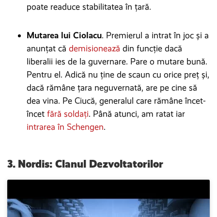
poate readuce stabilitatea în țară.
Mutarea lui Ciolacu
. Premierul a intrat în joc și a
anunțat că
demisionează
din funcție dacă
liberalii ies de la guvernare. Pare o mutare bună.
Pentru el. Adică nu ține de scaun cu orice preț și,
dacă rămâne țara neguvernată, are pe cine să
dea vina. Pe Ciucă, generalul care rămâne încet-
încet
fără soldați
. Până atunci, am ratat iar
intrarea în Schengen
.
3.
Nordis: Clanul Dezvoltatorilor