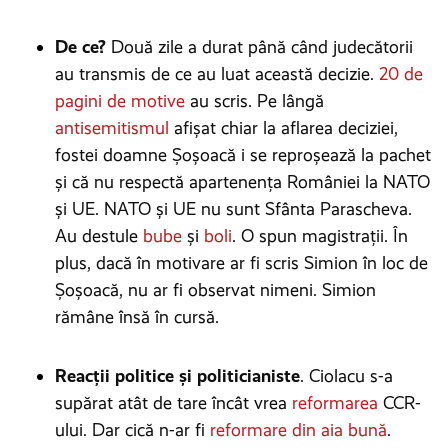
De ce?
Două zile a durat până când judecătorii
au transmis de ce au luat această decizie.
20 de
pagini de motive
au scris. Pe lângă
antisemitismul
afișat chiar la aflarea deciziei,
fostei doamne Șoșoacă i se reproșează la pachet
și că nu respectă apartenența României la NATO
și UE. NATO și UE nu sunt Sfânta Parascheva.
Au destule
bube
și
boli
. O spun magistrații. În
plus, dacă în motivare ar fi scris Simion în loc de
Șoșoacă, nu ar fi observat nimeni. Simion
rămâne însă în cursă.
Reacții politice și politicianiste
. Ciolacu s-a
supărat atât de tare încât vrea
reformarea
CCR-
ului. Dar cică n-ar fi
reformare din aia bună
.