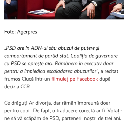
Foto: Agerpres
„PSD are în ADN-ul său abuzul de putere și
comportament de partid-stat. Coaliția de guvernare
cu PSD se oprește aici.
Rămânem în executiv doar
pentru a împiedica escaladarea abuzurilor”
, a recitat
frumos Ciucă într-un
filmuleț pe Facebook
după
decizia CCR.
Ce drăguț! Ar divorța, dar rămân împreună doar
pentru copii. De fapt, o traducere corectă ar fi: Votați-
ne să vă scăpăm de PSD, partenerii noștri de trei ani.