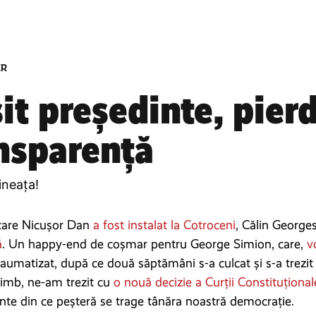
ER
sit președinte, pier
nsparență
ineața!
 care Nicușor Dan
a fost instalat la Cotroceni
, Călin Georg
ă
. Un happy-end de coșmar pentru George Simion, care,
v
traumatizat, după ce două săptămâni s-a culcat și s-a trezit
himb, ne-am trezit cu
o nouă decizie a Curții Constituțional
te din ce peșteră se trage tânăra noastră democrație.