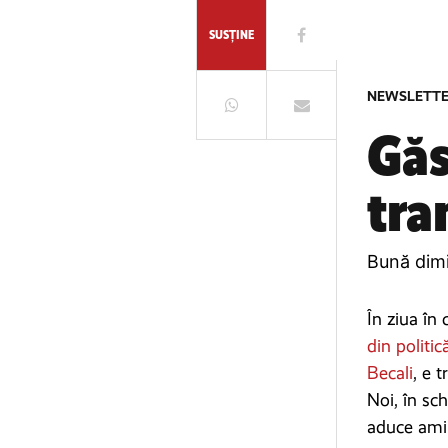
SUSȚINE
NEWSLETT
Gă
tra
Bună dim
În ziua în
din politic
Becali
, e 
Noi, în sc
aduce amin