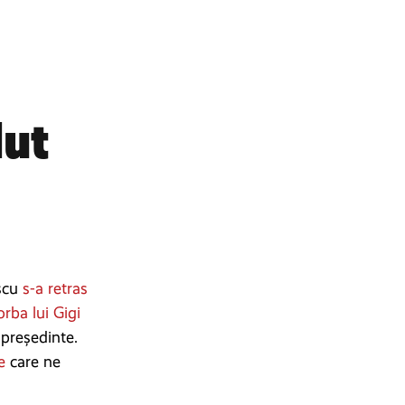
dut
escu
s-a retras
orba lui Gigi
 președinte.
e
care ne