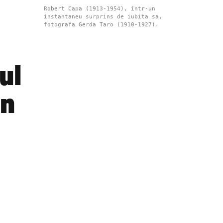
Robert Capa (1913-1954), într-un
instantaneu surprins de iubita sa,
fotografa Gerda Taro (1910-1927).
ul
un