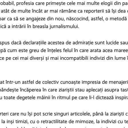
robabil, profesia care primește cele mai multe elogii din pa
, atât de multe încât ar mai rămâne ca reporterii să își dea
oar ca să se angajeze din nou, născocind, astfel, o metodă 
că a intrării în breasla jurnalismului.
spus dacă declarațiile acestea de admirație sunt lucide sa
upă cum este greu de înțeles felul în care arata acea maree
ce pe cei mai diverși și mai incompatibili indivizi din lume 
rat într-un astfel de colectiv cunoaște impresia de menaje
ândește încăperea în care ziariștii stau aplecați asupra tast
 toate degetele mâinii în ritmul pe care li-l dictează inspir
teri care nu își pot scrie singuri articolele, până la ziariști c
e la inși timizi, cu o retractilitate de mimoze, la indivizi 