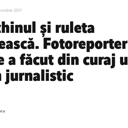
tombrie 2017
hinul și ruleta
ească. Fotoreporter
e a făcut din curaj 
 jurnalistic
scu