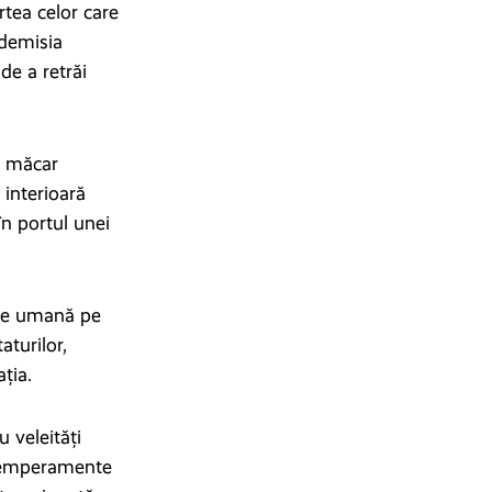
rtea celor care
 demisia
de a retrăi
u măcar
 interioară
în portul unei
rie umană pe
aturilor,
ația.
u veleități
cu temperamente