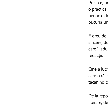
Presa e, p
o practică
periodic d
bucuria uni
E greu de 
sincere, d
care îi adu
redacții.
Cine a luc
care o răsp
țăcănind cu
De la repor
literare, d