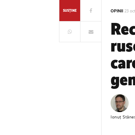
SUSȚINE
OPINII
23 oc
Rec
rus
car
gen
Ionuț Stăne