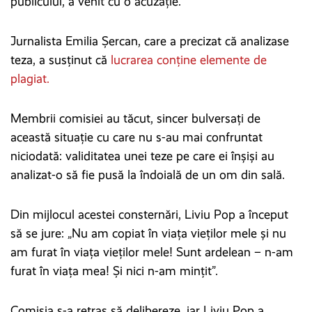
publicului, a venit cu o acuzaţie.
Jurnalista Emilia Şercan, care a precizat că analizase
teza, a susţinut că
lucrarea conţine elemente de
plagiat.
Membrii comisiei au tăcut, sincer bulversați de
această situație cu care nu s-au mai confruntat
niciodată: validitatea unei teze pe care ei înșiși au
analizat-o să fie pusă la îndoială de un om din sală.
Din mijlocul acestei consternări, Liviu Pop a început
să se jure: „Nu am copiat în viaţa vieţilor mele şi nu
am furat în viaţa vieţilor mele! Sunt ardelean – n-am
furat în viaţa mea! Şi nici n-am minţit”.
Comisia s-a retras să delibereze, iar Liviu Pop a