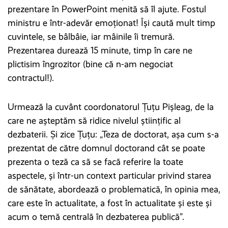
prezentare în PowerPoint menită să îl ajute. Fostul
ministru e într-adevăr emoționat! Îşi caută mult timp
cuvintele, se bâlbâie, iar mâinile îi tremură.
Prezentarea durează 15 minute, timp în care ne
plictisim îngrozitor (bine că n-am negociat
contractul!).
Urmează la cuvânt coordonatorul Țuțu Pișleag, de la
care ne așteptăm să ridice nivelul științific al
dezbaterii. Și zice Țuțu: „Teza de doctorat, așa cum s-a
prezentat de către domnul doctorand cât se poate
prezenta o teză ca să se facă referire la toate
aspectele, și într-un context particular privind starea
de sănătate, abordează o problematică, în opinia mea,
care este în actualitate, a fost în actualitate şi este şi
acum o temă centrală în dezbaterea publică”.