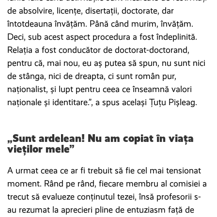
de absolvire, licenţe, disertaţii, doctorate, dar
întotdeauna învăţăm. Până când murim, învăţăm.
Deci, sub acest aspect procedura a fost îndeplinită.
Relaţia a fost conducător de doctorat-doctorand,
pentru că, mai nou, eu aş putea să spun, nu sunt nici
de stânga, nici de dreapta, ci sunt român pur,
naţionalist, şi lupt pentru ceea ce înseamnă valori
naţionale şi identitare.”, a spus același Țuțu Pişleag.
„Sunt ardelean! Nu am copiat în viața
vieților mele”
A urmat ceea ce ar fi trebuit să fie cel mai tensionat
moment. Rând pe rând, fiecare membru al comisiei a
trecut să evalueze conţinutul tezei, însă profesorii s-
au rezumat la aprecieri pline de entuziasm față de