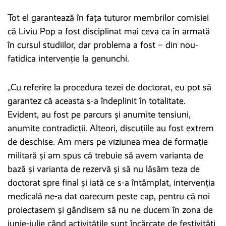
Tot el garantează în faţa tuturor membrilor comisiei
că Liviu Pop a fost disciplinat mai ceva ca în armată
în cursul studiilor, dar problema a fost – din nou-
fatidica intervenţie la genunchi.
„Cu referire la procedura tezei de doctorat, eu pot să
garantez că aceasta s-a îndeplinit în totalitate.
Evident, au fost pe parcurs şi anumite tensiuni,
anumite contradicţii. Alteori, discuţiile au fost extrem
de deschise. Am mers pe viziunea mea de formaţie
militară şi am spus că trebuie să avem varianta de
bază şi varianta de rezervă şi să nu lăsăm teza de
doctorat spre final şi iată ce s-a întâmplat, intervenţia
medicală ne-a dat oarecum peste cap, pentru că noi
proiectasem şi gândisem să nu ne ducem în zona de
iunie-iulie când activităţile sunt încărcate de festivităţi