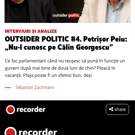
INTERVIURI ȘI ANALIZE
OUTSIDER POLITIC #4. Petrișor Peiu:
„Nu-l cunosc pe Călin Georgescu”
Ce fac parlamentarii când nu reușesc să pună în funcție un
guvern după mai bine de două luni de chin? Pleacă în
vacanță. Plaja poate fi un sfetnic bun, deși
Sebastian Zachmann
share