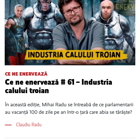
CE NE ENERVEAZĂ
Ce ne enervează # 61 – Industria
calului troian
În această ediție, Mihai Radu se întreabă de ce parlamentarii
au vacanță 100 de zile pe an într-o țară care abia se târăște?
Claudiu Radu