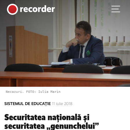
Main Navigation
Skip to content
Necazuri. FOTO: Iulia Marin
SISTEMUL DE EDUCAȚIE
11 iulie 2018
Securitatea națională și
securitatea „genunchelui”