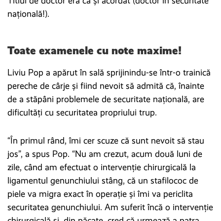
Titlul de doctor era ca și acordat (doctor în securitate
națională!).
Toate examenele cu note maxime!
Liviu Pop a apărut în sală sprijinindu-se într-o trainică
pereche de cârje și fiind nevoit să admită că, înainte
de a stăpâni problemele de securitate națională, are
dificultăți cu securitatea propriului trup.
“În primul rând, îmi cer scuze că sunt nevoit să stau
jos”, a spus Pop. “Nu am crezut, acum două luni de
zile, când am efectuat o intervenție chirurgicală la
ligamentul genunchiului stâng, că un stafilococ de
piele va migra exact în operație și îmi va periclita
securitatea genunchiului. Am suferit încă o intervenție
chirurgicală și, din păcate, cred că urmează a patra