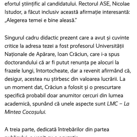
efortul științific al candidatului. Rectorul ASE, Nicolae
Istudor, a făcut inclusiv această afirmație interesantă:
„Alegerea temei e bine aleasă.”
Singurul cadru didactic prezent care a avut şi cuvinte
critice la adresa tezei a fost profesorul Universităţii
Naţionale de Apărare, Ioan Crăciun, care i-a spus
doctorandului că ar fi putut renunţa pe alocuri la
frazele lungi, întortocheate, dar a revenit afirmând că,
desigur, acestea nu ştirbesc din valoarea lucrării. La
un moment dat, Crăciun a folosit şi o prescurtare
specifică probabil doar anumitor cercuri din lumea
academică, spunând că unele aspecte sunt
LMC – La
Mintea Cocoşului.
A treia parte, dedicată întrebărilor din partea