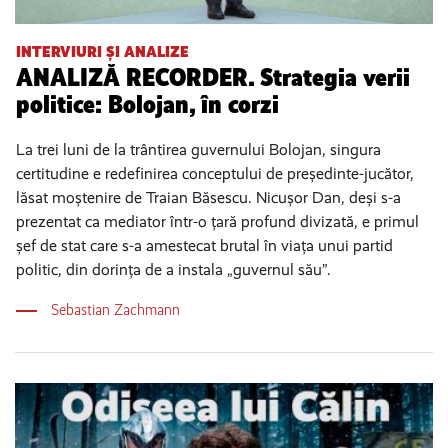
INTERVIURI ȘI ANALIZE
ANALIZĂ RECORDER. Strategia verii
politice: Bolojan, în corzi
La trei luni de la trântirea guvernului Bolojan, singura
certitudine e redefinirea conceptului de președinte-jucător,
lăsat moștenire de Traian Băsescu. Nicușor Dan, deși s-a
prezentat ca mediator într-o țară profund divizată, e primul
șef de stat care s-a amestecat brutal în viața unui partid
politic, din dorința de a instala „guvernul său”.
Sebastian Zachmann