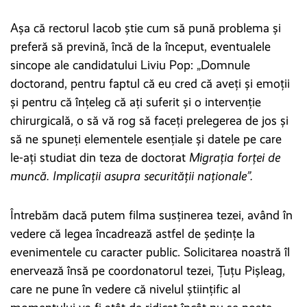
Așa că rectorul Iacob știe cum să pună problema și
preferă să prevină, încă de la început, eventualele
sincope ale candidatului Liviu Pop: „Domnule
doctorand, pentru faptul că eu cred că aveți și emoții
și pentru că înțeleg că ați suferit și o intervenție
chirurgicală, o să vă rog să faceți prelegerea de jos și
să ne spuneți elementele esențiale și datele pe care
le-ați studiat din teza de doctorat
Migrația forței de
muncă. Implicații asupra securității naționale”.
Întrebăm dacă putem filma susținerea tezei, având în
vedere că legea încadrează astfel de ședințe la
evenimentele cu caracter public. Solicitarea noastră îl
enervează însă pe coordonatorul tezei, Ţuţu Pişleag,
care ne pune în vedere că nivelul științific al