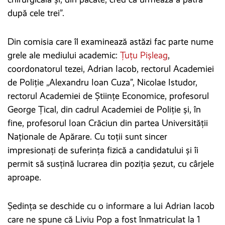
după cele trei”.
Din comisia care îl examinează astăzi fac parte nume
grele ale mediului academic:
Țuțu Pișleag
,
coordonatorul tezei, Adrian Iacob, rectorul Academiei
de Poliție „Alexandru Ioan Cuza”, Nicolae Istudor,
rectorul Academiei de Științe Economice, profesorul
George Țical, din cadrul Academiei de Poliție și, în
fine, profesorul Ioan Crăciun din partea Universității
Naționale de Apărare. Cu toții sunt sincer
impresionați de suferința fizică a candidatului și îi
permit să susțină lucrarea din poziția șezut, cu cârjele
aproape.
Şedinţa se deschide cu o informare a lui Adrian Iacob
care ne spune că Liviu Pop a fost înmatriculat la 1