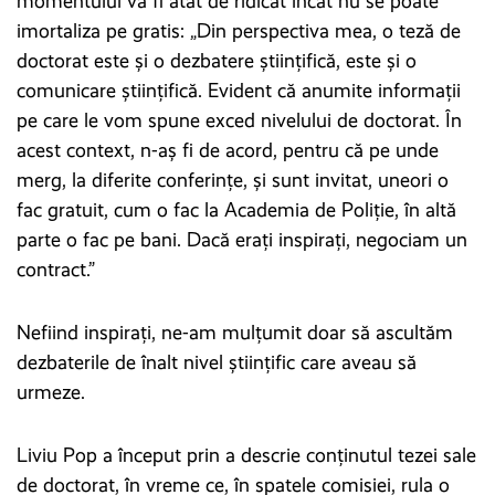
momentului va fi atât de ridicat încât nu se poate
imortaliza pe gratis: „Din perspectiva mea, o teză de
doctorat este și o dezbatere științifică, este și o
comunicare științifică. Evident că anumite informații
pe care le vom spune exced nivelului de doctorat. În
acest context, n-aș fi de acord, pentru că pe unde
merg, la diferite conferințe, și sunt invitat, uneori o
fac gratuit, cum o fac la Academia de Poliție, în altă
parte o fac pe bani. Dacă erați inspirați, negociam un
contract.”
Nefiind inspirați, ne-am mulțumit doar să ascultăm
dezbaterile de înalt nivel științific care aveau să
urmeze.
Liviu Pop a început prin a descrie conţinutul tezei sale
de doctorat, în vreme ce, în spatele comisiei, rula o