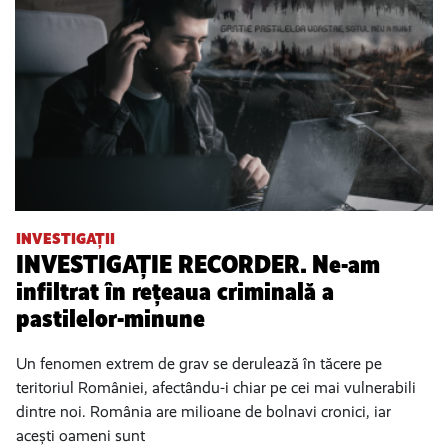
INVESTIGAȚII
INVESTIGAȚIE RECORDER. Ne-am
infiltrat în rețeaua criminală a
pastilelor-minune
Un fenomen extrem de grav se derulează în tăcere pe
teritoriul României, afectându-i chiar pe cei mai vulnerabili
dintre noi. România are milioane de bolnavi cronici, iar
acești oameni sunt