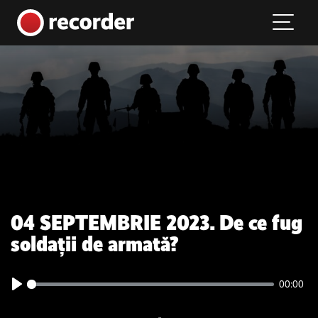
Main Navigation
Skip to content
04 SEPTEMBRIE 2023. De ce fug
soldații de armată?
00:00
Play