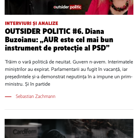
INTERVIURI ȘI ANALIZE
OUTSIDER POLITIC #6. Diana
Buzoianu: „AUR este cel mai bun
instrument de protecție al PSD”
Trăim o vară politică de neuitat. Guvern n-avem. Interimatele
miniștrilor au expirat. Parlamentarii au fugit în vacanță, iar
președintele și-a demonstrat neputința în a impune un prim-
ministru. Și în partide
Sebastian Zachmann