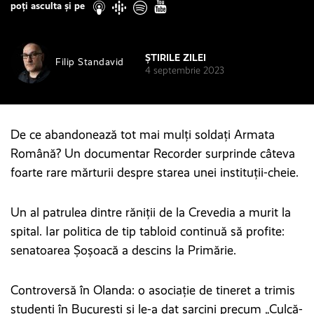
poți asculta și pe
ȘTIRILE ZILEI
Filip Standavid
4 septembrie 2023
De ce abandonează tot mai mulți soldați Armata
Română? Un documentar Recorder surprinde câteva
foarte rare mărturii despre starea unei instituții-cheie.
Un al patrulea dintre răniții de la Crevedia a murit la
spital. Iar politica de tip tabloid continuă să profite:
senatoarea Șoșoacă a descins la Primărie.
Controversă în Olanda: o asociație de tineret a trimis
studenți în București și le-a dat sarcini precum „Culcă-