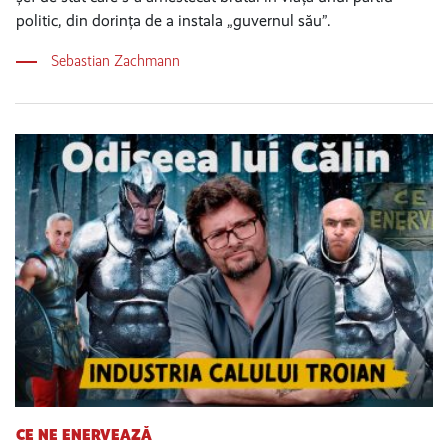
politic, din dorința de a instala „guvernul său”.
Sebastian Zachmann
CE NE ENERVEAZĂ