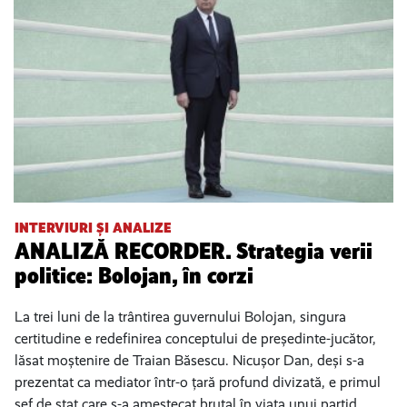
INTERVIURI ȘI ANALIZE
ANALIZĂ RECORDER. Strategia verii
politice: Bolojan, în corzi
La trei luni de la trântirea guvernului Bolojan, singura
certitudine e redefinirea conceptului de președinte-jucător,
lăsat moștenire de Traian Băsescu. Nicușor Dan, deși s-a
prezentat ca mediator într-o țară profund divizată, e primul
șef de stat care s-a amestecat brutal în viața unui partid