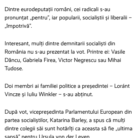
Dintre eurodeputații români, cei radicali s-au
pronunțat „pentru”, iar popularii, socialiștii și liberalii –
„împotrivă”.
Interesant, mulți dintre demnitarii socialiști din
România nu s-au prezentat la vot. Printre ei: Vasile
Dâncu, Gabriela Firea, Victor Negrescu sau Mihai
Tudose.
Doi membri ai familiei politice a președintei – Loránt
Vincze și Iuliu Winkler – s-au abținut.
După vot, vicepreședinta Parlamentului European din
partea socialiștilor, Katarina Barley, a spus că mulți
dintre colegii săi sunt hotărîți ca aceasta să fie „ultima
șansă” pentru Ursula von der Leyen.