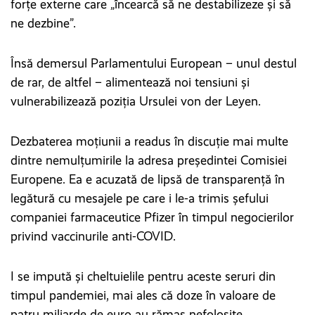
forțe externe care „încearcă să ne destabilizeze și să
ne dezbine”.
Însă demersul Parlamentului European – unul destul
de rar, de altfel – alimentează noi tensiuni și
vulnerabilizează poziția Ursulei von der Leyen.
Dezbaterea moțiunii a readus în discuție mai multe
dintre nemulțumirile la adresa președintei Comisiei
Europene. Ea e acuzată de lipsă de transparență în
legătură cu mesajele pe care i le-a trimis șefului
companiei farmaceutice Pfizer în timpul negocierilor
privind vaccinurile anti-COVID.
I se impută și cheltuielile pentru aceste seruri din
timpul pandemiei, mai ales că doze în valoare de
patru miliarde de euro au rămas nefolosite.