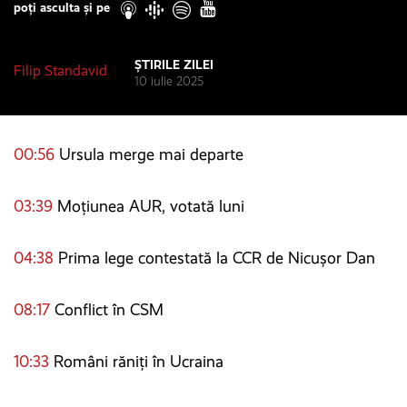
poți asculta și pe
ȘTIRILE ZILEI
Filip Standavid
10 iulie 2025
00:56
Ursula merge mai departe
03:39
Moțiunea AUR, votată luni
04:38
Prima lege contestată la CCR de Nicușor Dan
08:17
Conflict în CSM
10:33
Români răniți în Ucraina