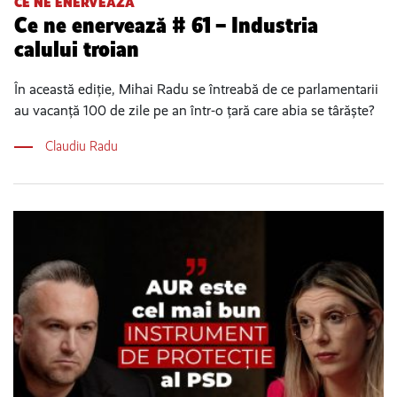
CE NE ENERVEAZĂ
Ce ne enervează # 61 – Industria
calului troian
În această ediție, Mihai Radu se întreabă de ce parlamentarii
au vacanță 100 de zile pe an într-o țară care abia se târăște?
Claudiu Radu