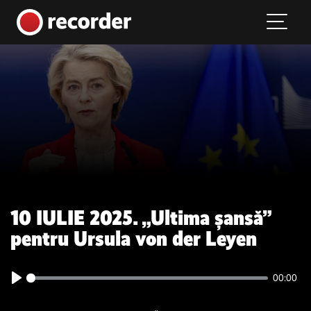
Main Navigation
Skip to content
10 IULIE 2025. „Ultima șansă”
pentru Ursula von der Leyen
00:00
Play