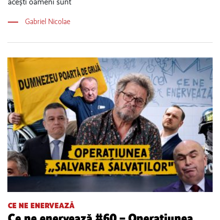
acești oameni sunt
Gabriel Nicolae
CE NE ENERVEAZĂ
Ce ne enervează #60 – Operațiunea