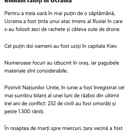
Români răniți în Ucraina
Pentru a treia oară în mai puțin de o săptămână,
Ucraina a fost ținta unui atac imens al Rusiei în care
s-au folosit zeci de rachete și câteva sute de drone.
Cel puțin doi oameni au fost uciși în capitala Kiev.
Numeroase focuri au izbucnit în oraș, iar pagubele
materiale sînt considerabile.
Potrivit Națiunilor Unite, în iunie a fost înregistrat cel
mai sumbru bilanț al unei luni de război din ultimii
trei ani de conflict: 232 de civili au fost omorâți și
peste 1.300 răniți.
În noaptea de marți spre miercuri, țara vecină a fost