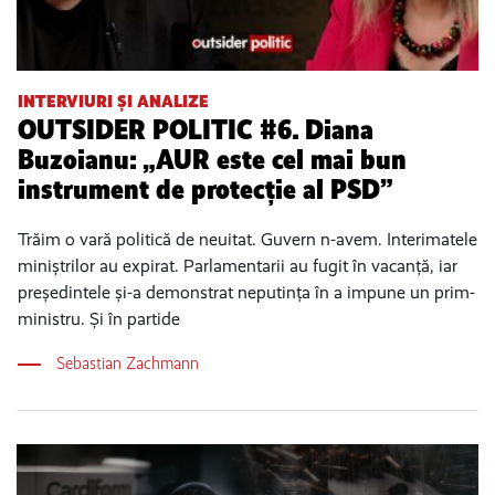
INTERVIURI ȘI ANALIZE
OUTSIDER POLITIC #6. Diana
Buzoianu: „AUR este cel mai bun
instrument de protecție al PSD”
Trăim o vară politică de neuitat. Guvern n-avem. Interimatele
miniștrilor au expirat. Parlamentarii au fugit în vacanță, iar
președintele și-a demonstrat neputința în a impune un prim-
ministru. Și în partide
Sebastian Zachmann