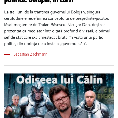
politice: Bolojan, în corzi
La trei luni de la trântirea guvernului Bolojan, singura
certitudine e redefinirea conceptului de președinte-jucător,
lăsat moștenire de Traian Băsescu. Nicușor Dan, deși s-a
prezentat ca mediator într-o țară profund divizată, e primul
șef de stat care s-a amestecat brutal în viața unui partid
politic, din dorința de a instala „guvernul său”.
Sebastian Zachmann