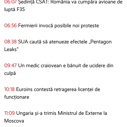
06:07
Ședință CSAT: România va cumpăra avioane de
luptă F35
06:56
Fermierii invocă posibile noi proteste
08:38
SUA caută să atenueze efectele „Pentagon
Leaks”
09:47
Un medic craiovean e bănuit de ucidere din
culpă
10:18
Euroins contestă retragerea licenței de
funcționare
11:09
Ungaria și-a trimis Ministrul de Externe la
Moscova