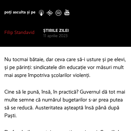
Play
poți asculta și pe
ȘTIRILE ZILEI
Filip Standavid
11 aprilie 2023
Nu tocmai bătaie, dar ceva care să-i usture și pe elevi,
și pe părinți: sindicatele din educație vor măsuri mult
mai aspre împotriva școlarilor violenți.
Cine să le pună, însă, în practică? Guvernul dă tot mai
multe semne că numărul bugetarilor s-ar prea putea
să se reducă. Austeritatea așteaptă însă până după
Paști.