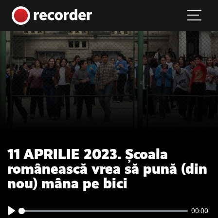
Main Navigation
Skip to content
11 APRILIE 2023. Școala
românească vrea să pună (din
nou) mâna pe bici
00:00