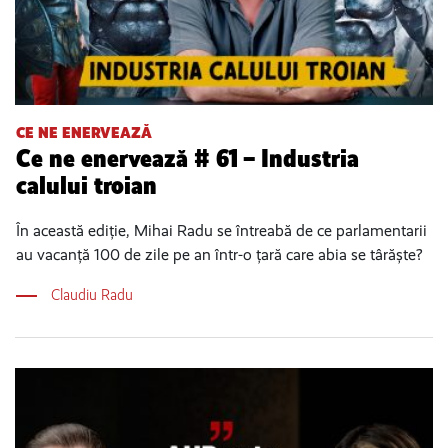
CE NE ENERVEAZĂ
Ce ne enervează # 61 – Industria
calului troian
În această ediție, Mihai Radu se întreabă de ce parlamentarii
au vacanță 100 de zile pe an într-o țară care abia se târăște?
Claudiu Radu