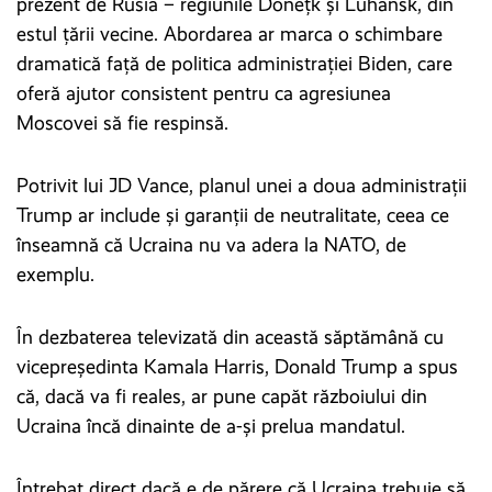
prezent de Rusia – regiunile Donețk și Luhansk, din
estul țării vecine. Abordarea ar marca o schimbare
dramatică față de politica administrației Biden, care
oferă ajutor consistent pentru ca agresiunea
Moscovei să fie respinsă.
Potrivit lui JD Vance, planul unei a doua administrații
Trump ar include și garanții de neutralitate, ceea ce
înseamnă că Ucraina nu va adera la NATO, de
exemplu.
În dezbaterea televizată din această săptămână cu
vicepreședinta Kamala Harris, Donald Trump a spus
că, dacă va fi reales, ar pune capăt războiului din
Ucraina încă dinainte de a-și prelua mandatul.
Întrebat direct dacă e de părere că Ucraina trebuie să