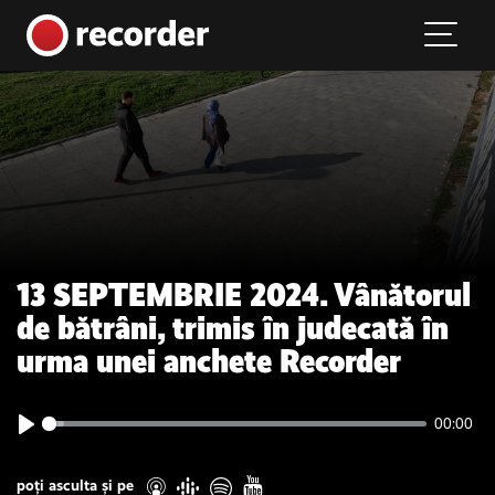
Main Navigation
Skip to content
13 SEPTEMBRIE 2024. Vânătorul
de bătrâni, trimis în judecată în
urma unei anchete Recorder
00:00
Play
poți asculta și pe