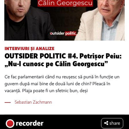
INTERVIURI ȘI ANALIZE
OUTSIDER POLITIC #4. Petrișor Peiu:
„Nu-l cunosc pe Călin Georgescu”
Ce fac parlamentarii când nu reușesc să pună în funcție un
guvern după mai bine de două luni de chin? Pleacă în
vacanță. Plaja poate fi un sfetnic bun, deși
Sebastian Zachmann
share