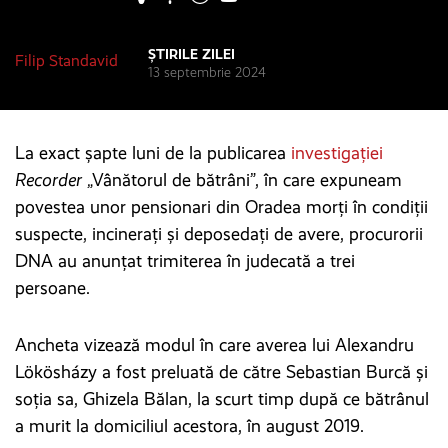
ȘTIRILE ZILEI
Filip Standavid
13 septembrie 2024
La exact șapte luni de la publicarea
investigației
Recorder
„Vânătorul de bătrâni”, în care expuneam
povestea unor pensionari din Oradea morți în condiții
suspecte, incinerați și deposedați de avere, procurorii
DNA au anunțat trimiterea în judecată a trei
persoane.
Ancheta vizează modul în care averea lui Alexandru
Lökösházy a fost preluată de către Sebastian Burcă și
soția sa, Ghizela Bălan, la scurt timp după ce bătrânul
a murit la domiciliul acestora, în august 2019.