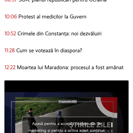
10:06
Protest al medicilor la Guvern
10:52
Crimele din Constanța: noi dezvăluiri
11:28
Cum se votează în diaspora?
12:22
Moartea lui Maradona: procesul a fost amânat
Apasă pentru a accepta cookie-urile de
marketing și pentru a activa acest conținut