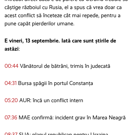
câștige războiul cu Rusia, el a spus că vrea doar ca
acest conflict să înceteze cât mai repede, pentru a
pune capăt pierderilor umane.
E vineri, 13 septembrie. Iată care sunt știrile de
astăzi
:
00:44
Vânătorul de bătrâni, trimis în judecată
04:31
Bursa șpăgii în portul Constanța
05:20
AUR: încă un conflict intern
07:36
MAE confirmă: incident grav în Marea Neagră
08:37
SUA: planul republican pentru Ucraina