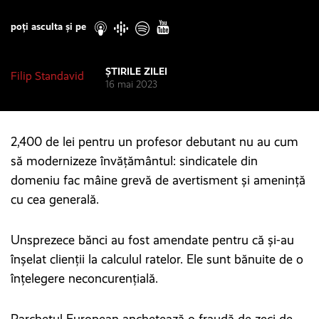
Play
poți asculta și pe
ȘTIRILE ZILEI
Filip Standavid
16 mai 2023
2,400 de lei pentru un profesor debutant nu au cum
să modernizeze învățământul: sindicatele din
domeniu fac mâine grevă de avertisment și amenință
cu cea generală.
Unsprezece bănci au fost amendate pentru că și-au
înșelat clienții la calculul ratelor. Ele sunt bănuite de o
înțelegere neconcurențială.
Parchetul European anchetează o fraudă de zeci de