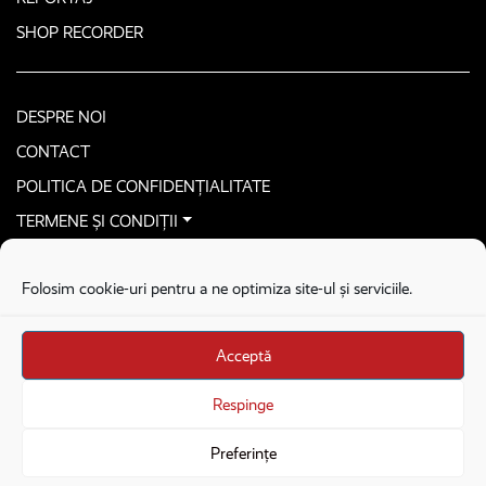
SHOP RECORDER
DESPRE NOI
CONTACT
POLITICA DE CONFIDENȚIALITATE
TERMENE ȘI CONDIȚII
CONTACTEAZĂ-NE SECURIZAT
Folosim cookie-uri pentru a ne optimiza site-ul și serviciile.
COPYRIGHT © 2026. ALL RIGHTS RESERVED
proudly developed by
Homemade guys
Acceptă
proudly developed by
Stega creative
Brandul Recorder e operat de Asociația Recorder Community, sub licența SC
Respinge
Harfa Online Publishing SRL.
Preferințe
Veniturile din donații sunt administrate de Asociația Recorder Community