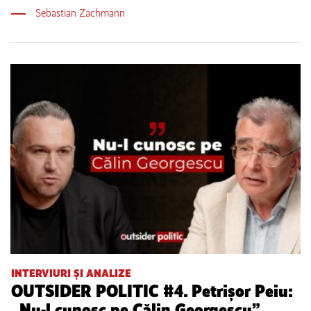
Sebastian Zachmann
INTERVIURI ȘI ANALIZE
OUTSIDER POLITIC #4. Petrișor Peiu:
„Nu-l cunosc pe Călin Georgescu”