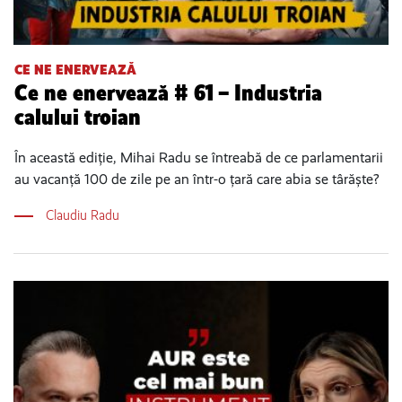
CE NE ENERVEAZĂ
Ce ne enervează # 61 – Industria
calului troian
În această ediție, Mihai Radu se întreabă de ce parlamentarii
au vacanță 100 de zile pe an într-o țară care abia se târăște?
Claudiu Radu