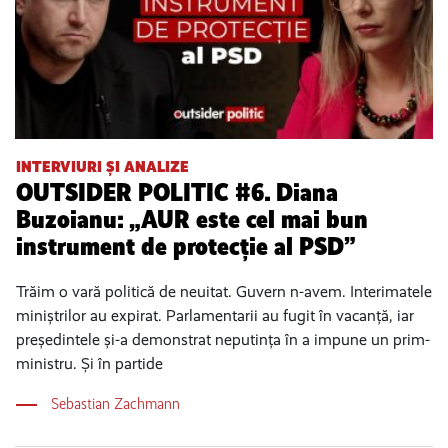
INTERVIURI ȘI ANALIZE
OUTSIDER POLITIC #6. Diana
Buzoianu: „AUR este cel mai bun
instrument de protecție al PSD”
Trăim o vară politică de neuitat. Guvern n-avem. Interimatele
miniștrilor au expirat. Parlamentarii au fugit în vacanță, iar
președintele și-a demonstrat neputința în a impune un prim-
ministru. Și în partide
Sebastian Zachmann