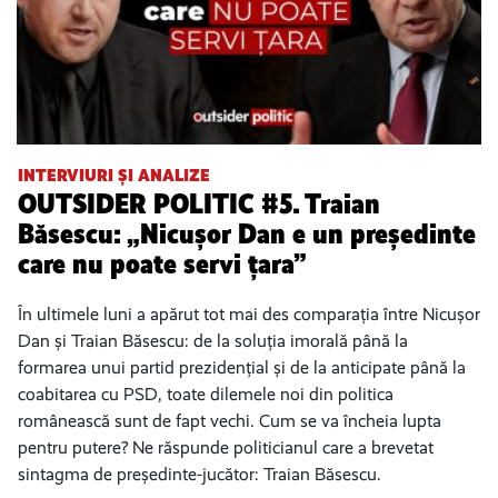
INTERVIURI ȘI ANALIZE
OUTSIDER POLITIC #5. Traian
Băsescu: „Nicușor Dan e un președinte
care nu poate servi țara”
În ultimele luni a apărut tot mai des comparația între Nicușor
Dan și Traian Băsescu: de la soluția imorală până la
formarea unui partid prezidențial și de la anticipate până la
coabitarea cu PSD, toate dilemele noi din politica
românească sunt de fapt vechi. Cum se va încheia lupta
pentru putere? Ne răspunde politicianul care a brevetat
sintagma de președinte-jucător: Traian Băsescu.