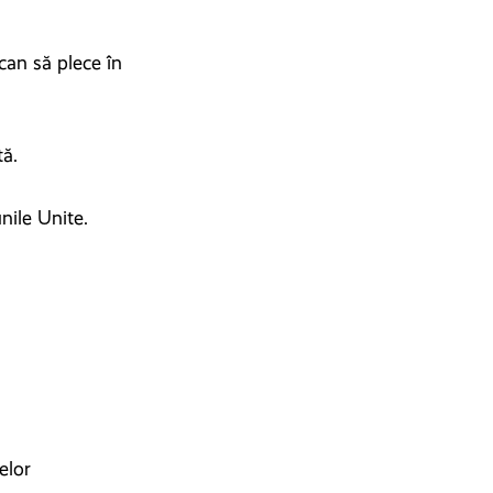
can să plece în
tă.
nile Unite.
elor