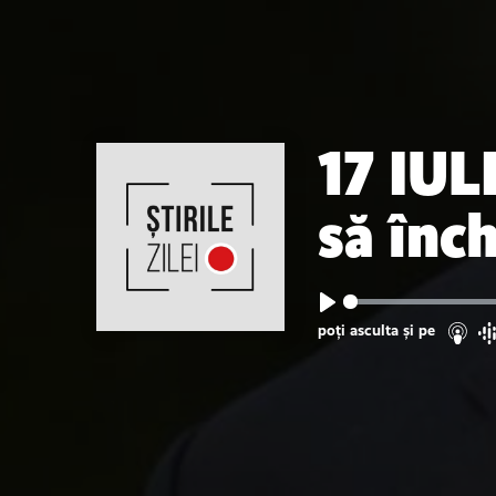
17 IUL
să înch
Play
poți asculta și pe