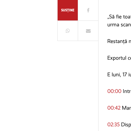
SUSȚINE
„Să fie to
urma scand
Restanță m
Exportul c
E luni, 17 i
00:00
Int
00:42
Mari
02:35
Disp