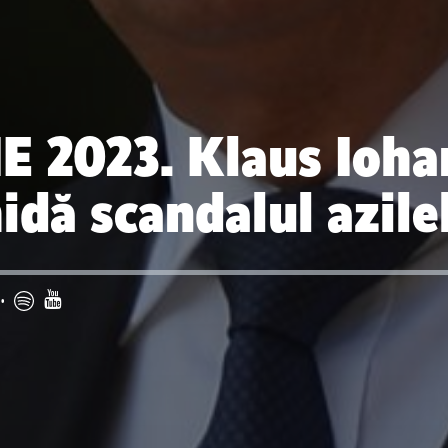
IE 2023. Klaus Ioha
idă scandalul azile