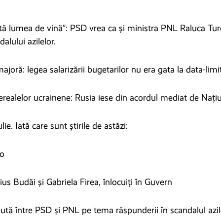
ată lumea de vină”: PSD vrea ca și ministra PNL Raluca Tur
alului azilelor.
ajoră: legea salarizării bugetarilor nu era gata la data-limi
erealelor ucrainene: Rusia iese din acordul mediat de Națiu
ulie. Iată care sunt știrile de astăzi:
ro
us Budăi și Gabriela Firea, înlocuiți în Guvern
ută între PSD și PNL pe tema răspunderii în scandalul azil