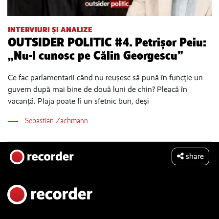
INTERVIURI ȘI ANALIZE
OUTSIDER POLITIC #4. Petrișor Peiu:
„Nu-l cunosc pe Călin Georgescu”
Ce fac parlamentarii când nu reușesc să pună în funcție un
guvern după mai bine de două luni de chin? Pleacă în
vacanță. Plaja poate fi un sfetnic bun, deși
Sebastian Zachmann
share