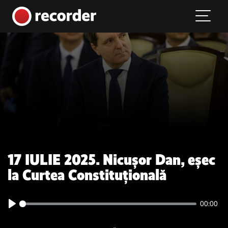
Main Navigation
Skip to content
17 IULIE 2025. Nicușor Dan, eșec
la Curtea Constituțională
00:00
Play