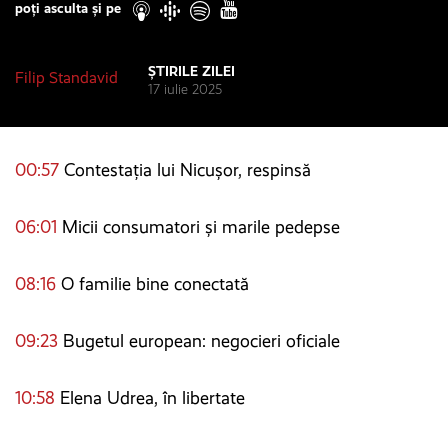
poți asculta și pe
ȘTIRILE ZILEI
Filip Standavid
17 iulie 2025
00:57
Contestația lui Nicușor, respinsă
06:01
Micii consumatori și marile pedepse
08:16
O familie bine conectată
09:23
Bugetul european: negocieri oficiale
10:58
Elena Udrea, în libertate