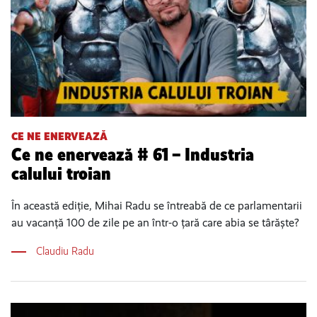
CE NE ENERVEAZĂ
Ce ne enervează # 61 – Industria
calului troian
În această ediție, Mihai Radu se întreabă de ce parlamentarii
au vacanță 100 de zile pe an într-o țară care abia se târăște?
Claudiu Radu