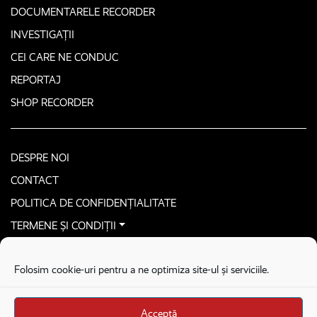
DOCUMENTARELE RECORDER
INVESTIGAȚII
CEI CARE NE CONDUC
REPORTAJ
SHOP RECORDER
DESPRE NOI
CONTACT
POLITICA DE CONFIDENȚIALITATE
TERMENE ȘI CONDIȚII
CONTACTEAZĂ-NE SECURIZAT
Folosim cookie-uri pentru a ne optimiza site-ul și serviciile.
COPYRIGHT © 2026. ALL RIGHTS RESERVED
proudly developed by
Homemade guys
Acceptă