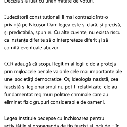
Decizia s-a luat cu unanimitate de voturi.
Judecătorii constituționali îl mai contrazic într-o
privință pe Nicușor Dan: legea este și clară, și precisă,
și predictibilă, spun ei. Cu alte cuvinte, nu există riscul
ca instanțe diferite să o interpreteze diferit și să
comită eventuale abuzuri.
CCR adaugă că scopul legitim al legii e de a proteja
prin mijloacele penale valorile cele mai importante ale
unei societăți democratice. Or, ideologia nazistă, cea
fascistă și legionarismul nu pot fi relativizate: ele au
fundamentat regimuri politice criminale care au
eliminat fizic grupuri considerabile de oameni.
Legea instituie pedepse cu închisoarea pentru
activitățile și propaganda de tip fascist și include – în