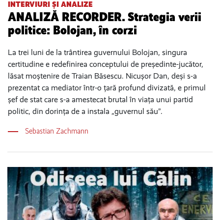
INTERVIURI ȘI ANALIZE
ANALIZĂ RECORDER. Strategia verii
politice: Bolojan, în corzi
La trei luni de la trântirea guvernului Bolojan, singura
certitudine e redefinirea conceptului de președinte-jucător,
lăsat moștenire de Traian Băsescu. Nicușor Dan, deși s-a
prezentat ca mediator într-o țară profund divizată, e primul
șef de stat care s-a amestecat brutal în viața unui partid
politic, din dorința de a instala „guvernul său”.
Sebastian Zachmann