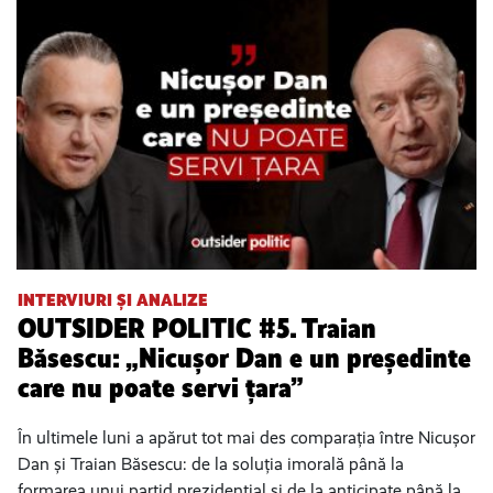
INTERVIURI ȘI ANALIZE
OUTSIDER POLITIC #5. Traian
Băsescu: „Nicușor Dan e un președinte
care nu poate servi țara”
În ultimele luni a apărut tot mai des comparația între Nicușor
Dan și Traian Băsescu: de la soluția imorală până la
formarea unui partid prezidențial și de la anticipate până la