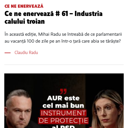
CE NE ENERVEAZĂ
Ce ne enervează # 61 – Industria
calului troian
În această ediție, Mihai Radu se întreabă de ce parlamentarii
au vacanță 100 de zile pe an într-o țară care abia se târăște?
Claudiu Radu