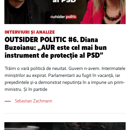
INTERVIURI ȘI ANALIZE
OUTSIDER POLITIC #6. Diana
Buzoianu: „AUR este cel mai bun
instrument de protecție al PSD”
Trăim o vară politică de neuitat. Guvern n-avem. Interimatele
miniștrilor au expirat. Parlamentarii au fugit în vacanță, iar
președintele și-a demonstrat neputința în a impune un prim-
ministru. Și în partide
Sebastian Zachmann