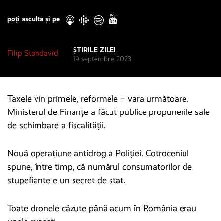
Play
poți asculta și pe
ȘTIRILE ZILEI
Filip Standavid
19 septembrie 2023
Taxele vin primele, reformele – vara următoare.
Ministerul de Finanțe a făcut publice propunerile sale
de schimbare a fiscalității.
Nouă operațiune antidrog a Poliției. Cotroceniul
spune, între timp, că numărul consumatorilor de
stupefiante e un secret de stat.
Toate dronele căzute până acum în România erau