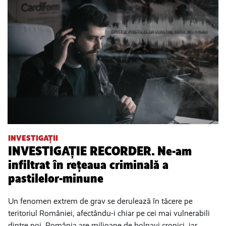
INVESTIGAȚII
INVESTIGAȚIE RECORDER. Ne-am
infiltrat în rețeaua criminală a
pastilelor-minune
Un fenomen extrem de grav se derulează în tăcere pe
teritoriul României, afectându-i chiar pe cei mai vulnerabili
dintre noi. România are milioane de bolnavi cronici, iar