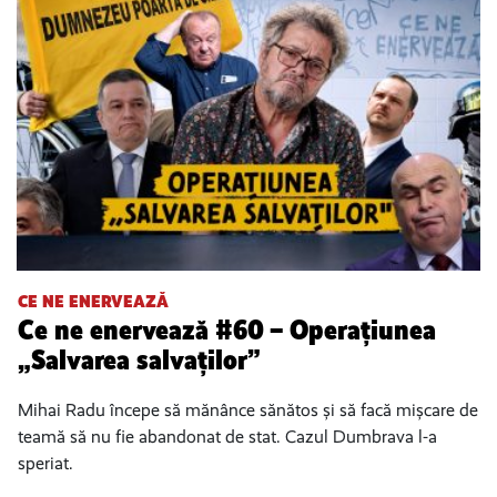
CE NE ENERVEAZĂ
Ce ne enervează #60 – Operațiunea
„Salvarea salvaților”
Mihai Radu începe să mănânce sănătos și să facă mișcare de
teamă să nu fie abandonat de stat. Cazul Dumbrava l-a
speriat.