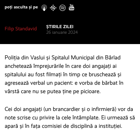
poți asculta și pe
ȘTIRILE ZILEI
Filip Standavid
26 ianuarie 2024
Poliția din Vaslui și Spitalul Municipal din Bârlad
anchetează împrejurările în care doi angajaţi ai
spitalului au fost filmaţi în timp ce bruschează şi
agresează verbal un pacient: e vorba de bărbat în
vârstă care nu se putea ţine pe picioare.
Cei doi angajaţi (un brancardier şi o infirmieră) vor da
note scrise cu privire la cele întâmplate. Ei urmează să
apară și în faţa comisiei de disciplină a instituției.