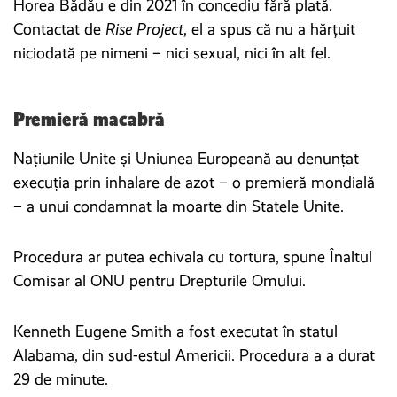
Horea Bădău e din 2021 în concediu fără plată.
Contactat de
Rise Project
, el a spus că nu a hărțuit
niciodată pe nimeni – nici sexual, nici în alt fel.
Premieră macabră
Națiunile Unite și Uniunea Europeană au denunțat
execuția prin inhalare de azot – o premieră mondială
– a unui condamnat la moarte din Statele Unite.
Procedura ar putea echivala cu tortura, spune Înaltul
Comisar al ONU pentru Drepturile Omului.
Kenneth Eugene Smith a fost executat în statul
Alabama, din sud-estul Americii. Procedura a a durat
29 de minute.