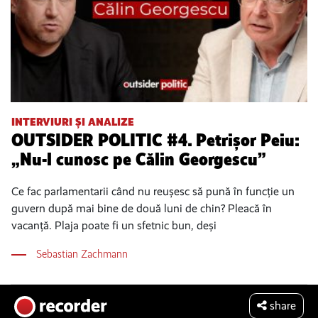
INTERVIURI ȘI ANALIZE
OUTSIDER POLITIC #4. Petrișor Peiu:
„Nu-l cunosc pe Călin Georgescu”
Ce fac parlamentarii când nu reușesc să pună în funcție un
guvern după mai bine de două luni de chin? Pleacă în
vacanță. Plaja poate fi un sfetnic bun, deși
Sebastian Zachmann
share