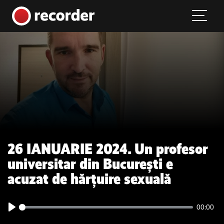
Main Navigation
Skip to content
26 IANUARIE 2024. Un profesor
universitar din București e
acuzat de hărțuire sexuală
00:00
Play