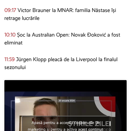
09:17
Victor Brauner la MNAR: familia Năstase își
retrage lucrările
10:10
Șoc la Australian Open: Novak Đoković a fost
eliminat
11:59
Jürgen Klopp pleacă de la Liverpool la finalul
sezonului
Apasă pentru a accepta cookie-urile de
marketing și pentru a activa acest conținut