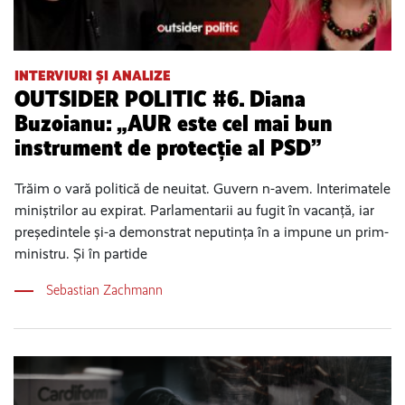
INTERVIURI ȘI ANALIZE
OUTSIDER POLITIC #6. Diana
Buzoianu: „AUR este cel mai bun
instrument de protecție al PSD”
Trăim o vară politică de neuitat. Guvern n-avem. Interimatele
miniștrilor au expirat. Parlamentarii au fugit în vacanță, iar
președintele și-a demonstrat neputința în a impune un prim-
ministru. Și în partide
Sebastian Zachmann