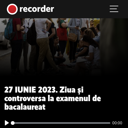
Main Navigation
Skip to content
27 IUNIE 2023. Ziua și
controversa la examenul de
bacalaureat
00:00