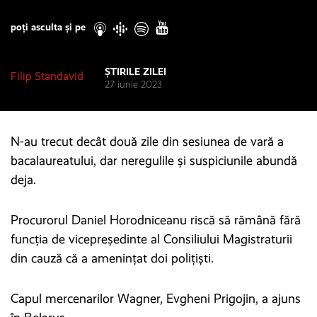
Play
poți asculta și pe
ȘTIRILE ZILEI
Filip Standavid
27 iunie 2023
N-au trecut decât două zile din sesiunea de vară a
bacalaureatului, dar neregulile și suspiciunile abundă
deja.
Procurorul Daniel Horodniceanu riscă să rămână fără
funcția de vicepreședinte al Consiliului Magistraturii
din cauză că a amenințat doi polițiști.
Capul mercenarilor Wagner, Evgheni Prigojin, a ajuns