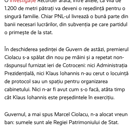
O
investigație
Recorder
arată, între altele, că vila de
1.200 de metri pătrați va deveni o reședință pentru o
singură familie. Chiar PNL-ul livrează o bună parte din
banii necesari lucrărilor, din subvenția pe care partidul
o primește de la stat.
În deschiderea ședinței de Guvern de astăzi, premierul
Ciolacu s-a spălat din nou pe mâini și a repetat non-
răspunsul furnizat ieri de Cotroceni: nici Administrația
Prezidențială, nici Klaus Iohannis n-au cerut o locuință
de protocol sau un spațiu pentru organizarea
cabinetului. Nici n-ar fi avut cum s-o facă, atâta timp
cât Klaus Iohannis este președintele în exercițiu.
Guvernul, a mai spus Marcel Ciolacu, n-a alocat vreun
ban: sumele sunt ale Regiei Patrimoniului de Stat.