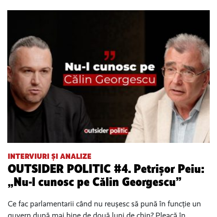
INTERVIURI ȘI ANALIZE
OUTSIDER POLITIC #4. Petrișor Peiu:
„Nu-l cunosc pe Călin Georgescu”
Ce fac parlamentarii când nu reușesc să pună în funcție un
guvern după mai bine de două luni de chin? Pleacă în