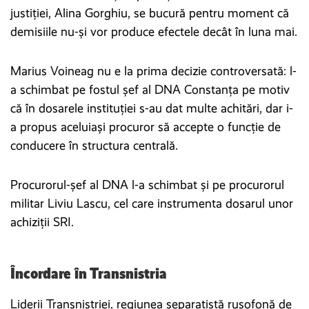
justiției, Alina Gorghiu, se bucură pentru moment că
demisiile nu-și vor produce efectele decât în luna mai.
Marius Voineag nu e la prima decizie controversată: l-
a schimbat pe fostul șef al DNA Constanța pe motiv
că în dosarele instituției s-au dat multe achitări, dar i-
a propus aceluiași procuror să accepte o funcție de
conducere în structura centrală.
Procurorul-șef al DNA l-a schimbat și pe procurorul
militar Liviu Lascu, cel care instrumenta dosarul unor
achiziții SRI.
Încordare în Transnistria
Liderii Transnistriei, regiunea separatistă rusofonă de