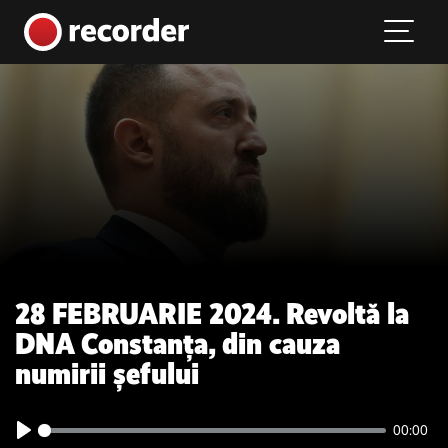
Main Navigation
Skip to content
28 FEBRUARIE 2024. Revoltă la
DNA Constanța, din cauza
numirii șefului
00:00