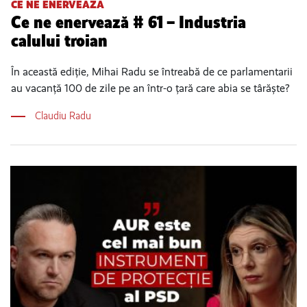
CE NE ENERVEAZĂ
Ce ne enervează # 61 – Industria
calului troian
În această ediție, Mihai Radu se întreabă de ce parlamentarii
au vacanță 100 de zile pe an într-o țară care abia se târăște?
Claudiu Radu