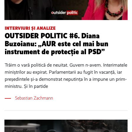
INTERVIURI ȘI ANALIZE
OUTSIDER POLITIC #6. Diana
Buzoianu: „AUR este cel mai bun
instrument de protecție al PSD”
Trăim o vară politică de neuitat. Guvern n-avem. Interimatele
miniștrilor au expirat. Parlamentarii au fugit în vacanță, iar
președintele și-a demonstrat neputința în a impune un prim-
ministru. Și în partide
Sebastian Zachmann