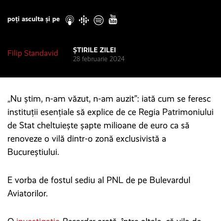
Play
poți asculta și pe
ȘTIRILE ZILEI
Filip Standavid
28 februarie 2024
„Nu știm, n-am văzut, n-am auzit”: iată cum se feresc
instituții esențiale să explice de ce Regia Patrimoniului
de Stat cheltuiește șapte milioane de euro ca să
renoveze o vilă dintr-o zonă exclusivistă a
Bucureștiului.
E vorba de fostul sediu al PNL de pe Bulevardul
Aviatorilor.