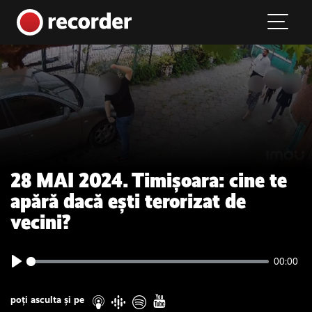
Main Navigation
Skip to content
28 MAI 2024. Timișoara: cine te
apără dacă ești terorizat de
vecini?
00:00
Play
poți asculta și pe