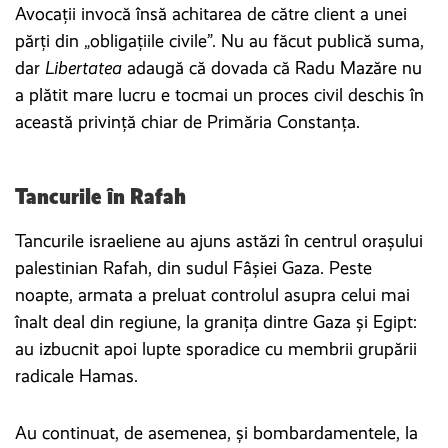
Avocații invocă însă achitarea de către client a unei
părți din „obligaţiile civile”. Nu au făcut publică suma,
dar
Libertatea
adaugă că dovada că Radu Mazăre nu
a plătit mare lucru e tocmai un proces civil deschis în
această privință chiar de Primăria Constanța.
Tancurile în Rafah
Tancurile israeliene au ajuns astăzi în centrul orașului
palestinian Rafah, din sudul Fâșiei Gaza. Peste
noapte, armata a preluat controlul asupra celui mai
înalt deal din regiune, la granița dintre Gaza și Egipt:
au izbucnit apoi lupte sporadice cu membrii grupării
radicale Hamas.
Au continuat, de asemenea, și bombardamentele, la