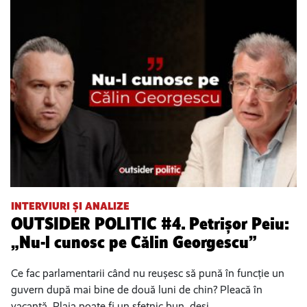
INTERVIURI ȘI ANALIZE
OUTSIDER POLITIC #4. Petrișor Peiu:
„Nu-l cunosc pe Călin Georgescu”
Ce fac parlamentarii când nu reușesc să pună în funcție un
guvern după mai bine de două luni de chin? Pleacă în
vacanță. Plaja poate fi un sfetnic bun, deși