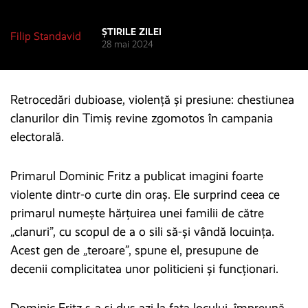
ȘTIRILE ZILEI
Filip Standavid
28 mai 2024
Retrocedări dubioase, violență și presiune: chestiunea
clanurilor din Timiș revine zgomotos în campania
electorală.
Primarul Dominic Fritz a publicat imagini foarte
violente dintr-o curte din oraș. Ele surprind ceea ce
primarul numește hărțuirea unei familii de către
„clanuri”, cu scopul de a o sili să-și vândă locuința.
Acest gen de „teroare”, spune el, presupune de
decenii complicitatea unor politicieni și funcționari.
Dominic Fritz s-a și dus azi la fața locului, împreună