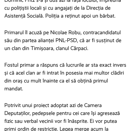
cu polițiștii locali și cu angajați de la Direcția de
Asistență Socială. Poliția a reținut apoi un bărbat.
Primarul îl acuză pe Nicolae Robu, contracandidatul
său din partea alianței PNL-PSD, că ar fi susținut de
un clan din Timișoara, clanul Cârpaci.
Fostul primar a răspuns că lucrurile ar sta exact invers
și că acel clan ar fi intrat în posesia mai multor clădiri
din oraș cu mult înainte ca el să obțină primul
mandat.
Potrivit unui proiect adoptat azi de Camera
Deputaților, pedepsele pentru cei care își agresează
fizic sau verbal vecinii vor fi înăsprite. Ei vor putea
primi ordin de restricție. Legea merge acum la