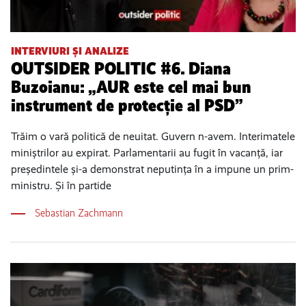
INTERVIURI ȘI ANALIZE
OUTSIDER POLITIC #6. Diana
Buzoianu: „AUR este cel mai bun
instrument de protecție al PSD”
Trăim o vară politică de neuitat. Guvern n-avem. Interimatele
miniștrilor au expirat. Parlamentarii au fugit în vacanță, iar
președintele și-a demonstrat neputința în a impune un prim-
ministru. Și în partide
Sebastian Zachmann