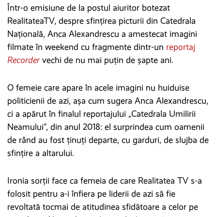
Într-o emisiune de la postul aiuritor botezat
RealitateaTV, despre sfințirea picturii din Catedrala
Națională, Anca Alexandrescu a amestecat imagini
filmate în weekend cu fragmente dintr-un
reportaj
Recorder
vechi de nu mai puțin de șapte ani.
O femeie care apare în acele imagini nu huiduise
politicienii de azi, așa cum sugera Anca Alexandrescu,
ci a apărut în finalul reportajului „Catedrala Umilirii
Neamului”, din anul 2018: el surprindea cum oamenii
de rând au fost ținuți departe, cu garduri, de slujba de
sfințire a altarului.
Ironia sorții face ca femeia de care Realitatea TV s-a
folosit pentru a-i înfiera pe liderii de azi să fie
revoltată tocmai de atitudinea sfidătoare a celor pe