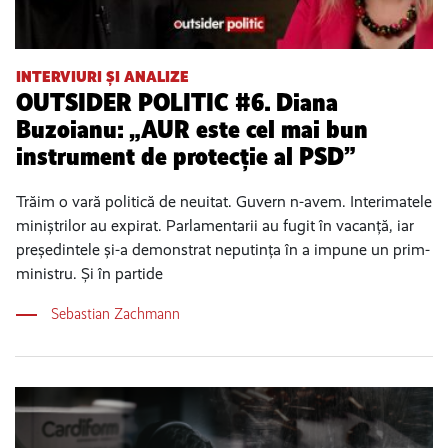
INTERVIURI ȘI ANALIZE
OUTSIDER POLITIC #6. Diana
Buzoianu: „AUR este cel mai bun
instrument de protecție al PSD”
Trăim o vară politică de neuitat. Guvern n-avem. Interimatele
miniștrilor au expirat. Parlamentarii au fugit în vacanță, iar
președintele și-a demonstrat neputința în a impune un prim-
ministru. Și în partide
Sebastian Zachmann