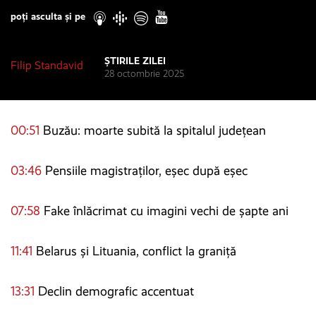
poți asculta și pe
ȘTIRILE ZILEI
Filip Standavid
28 octombrie 2025
00:51
Buzău: moarte subită la spitalul județean
03:46
Pensiile magistraților, eșec după eșec
07:58
Fake înlăcrimat cu imagini vechi de șapte ani
11:41
Belarus și Lituania, conflict la graniță
13:31
Declin demografic accentuat