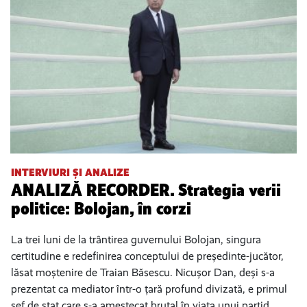
INTERVIURI ȘI ANALIZE
ANALIZĂ RECORDER. Strategia verii
politice: Bolojan, în corzi
La trei luni de la trântirea guvernului Bolojan, singura
certitudine e redefinirea conceptului de președinte-jucător,
lăsat moștenire de Traian Băsescu. Nicușor Dan, deși s-a
prezentat ca mediator într-o țară profund divizată, e primul
șef de stat care s-a amestecat brutal în viața unui partid