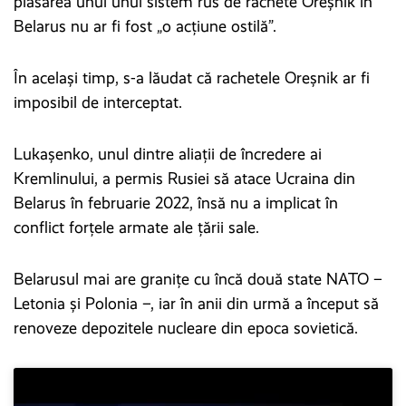
plasarea unui unui sistem rus de rachete Oreșnik în
Belarus nu ar fi fost „o acțiune ostilă”.
În același timp, s-a lăudat că rachetele Oreșnik ar fi
imposibil de interceptat.
Lukașenko, unul dintre aliații de încredere ai
Kremlinului, a permis Rusiei să atace Ucraina din
Belarus în februarie 2022, însă nu a implicat în
conflict forțele armate ale țării sale.
Belarusul mai are granițe cu încă două state NATO –
Letonia și Polonia –, iar în anii din urmă a început să
renoveze depozitele nucleare din epoca sovietică.