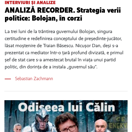
INTERVIURI ȘI ANALIZE
ANALIZĂ RECORDER. Strategia verii
politice: Bolojan, în corzi
La trei luni de la trântirea guvernului Bolojan, singura
certitudine e redefinirea conceptului de președinte-jucător,
lăsat moștenire de Traian Băsescu. Nicușor Dan, deși s-a
prezentat ca mediator într-o țară profund divizată, e primul
șef de stat care s-a amestecat brutal în viața unui partid
politic, din dorința de a instala „guvernul său”.
Sebastian Zachmann