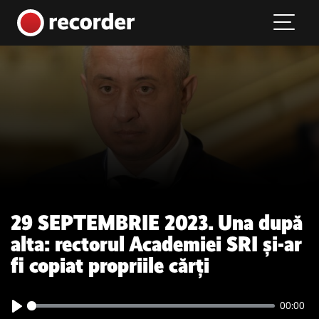
Main Navigation
Skip to content
29 SEPTEMBRIE 2023. Una după
alta: rectorul Academiei SRI și-ar
fi copiat propriile cărți
00:00