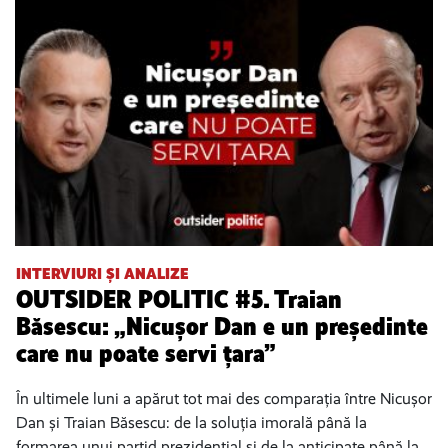
INTERVIURI ȘI ANALIZE
OUTSIDER POLITIC #5. Traian
Băsescu: „Nicușor Dan e un președinte
care nu poate servi țara”
În ultimele luni a apărut tot mai des comparația între Nicușor
Dan și Traian Băsescu: de la soluția imorală până la
formarea unui partid prezidențial și de la anticipate până la