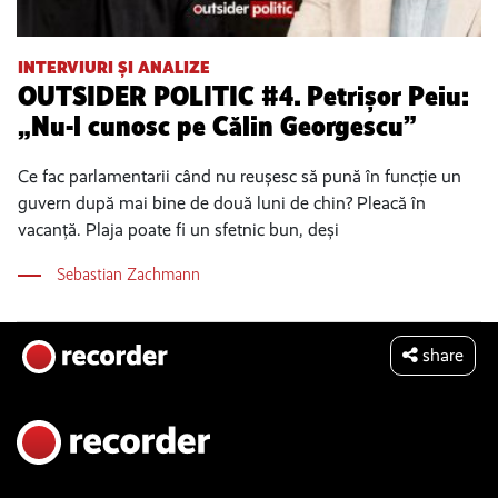
INTERVIURI ȘI ANALIZE
OUTSIDER POLITIC #4. Petrișor Peiu:
„Nu-l cunosc pe Călin Georgescu”
Ce fac parlamentarii când nu reușesc să pună în funcție un
guvern după mai bine de două luni de chin? Pleacă în
vacanță. Plaja poate fi un sfetnic bun, deși
Sebastian Zachmann
share