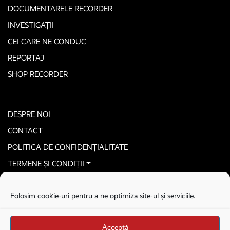
DOCUMENTARELE RECORDER
INVESTIGAȚII
CEI CARE NE CONDUC
REPORTAJ
SHOP RECORDER
DESPRE NOI
CONTACT
POLITICA DE CONFIDENȚIALITATE
TERMENE ȘI CONDIȚII
CONTACTEAZĂ-NE SECURIZAT
Folosim cookie-uri pentru a ne optimiza site-ul și serviciile.
COPYRIGHT © 2026. ALL RIGHTS RESERVED
proudly developed by
Homemade guys
Acceptă