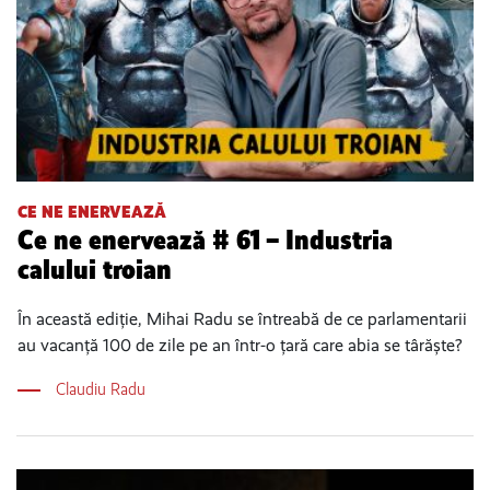
CE NE ENERVEAZĂ
Ce ne enervează # 61 – Industria
calului troian
În această ediție, Mihai Radu se întreabă de ce parlamentarii
au vacanță 100 de zile pe an într-o țară care abia se târăște?
Claudiu Radu