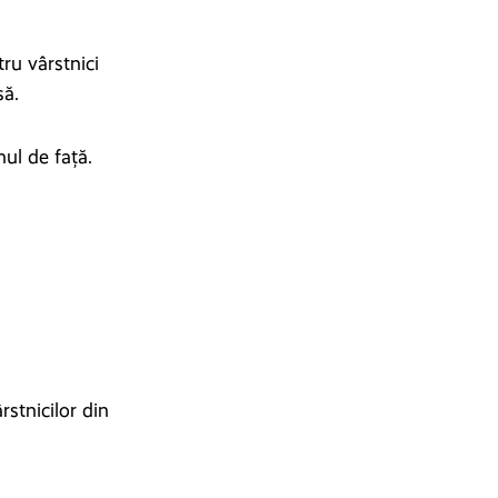
ru vârstnici
să.
ul de față.
rstnicilor din