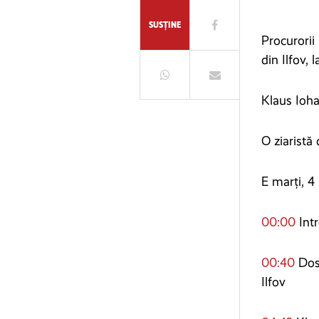
SUSȚINE
Procurorii
din Ilfov,
Klaus Ioha
O ziaristă
E marți, 4 
00:00
Int
00:40
Dosa
Ilfov