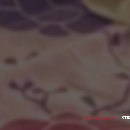
Filip Standavid
ȘTIR