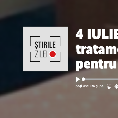
4 IULI
tratam
pentru 
Play
poți asculta și pe