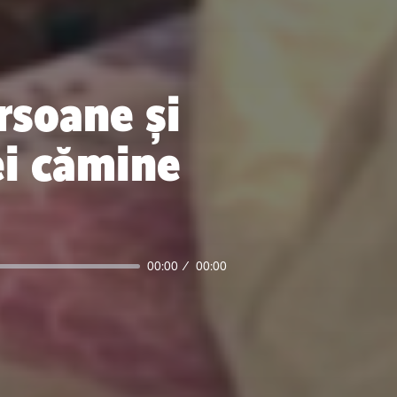
rsoane și
ei cămine
00:00
00:00