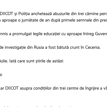
 DIICOT și Poliția anchetează abuzurile din trei cămine pent
 la aproape o jumătate de an după primele semnale din pre
nnis a promulgat legile educației cu aproape întreg Guvern
 de investigație din Rusia a fost bătută crunt în Cecenia.
iulie. Iată care sunt știrile de astăzi:
ro
r DIICOT asupra condițiilor din trei centre de îngrijire a vâ