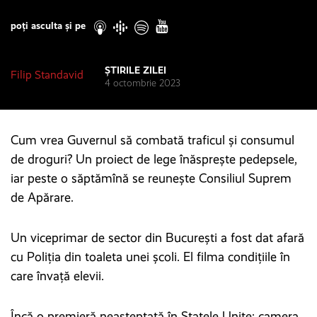
Play
poți asculta și pe
ȘTIRILE ZILEI
Filip Standavid
4 octombrie 2023
Cum vrea Guvernul să combată traficul și consumul
de droguri? Un proiect de lege înăsprește pedepsele,
iar peste o săptămînă se reunește Consiliul Suprem
de Apărare.
Un viceprimar de sector din București a fost dat afară
cu Poliția din toaleta unei școli. El filma condițiile în
care învață elevii.
Încă o premieră neașteptată în Statele Unite: camera