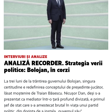
INTERVIURI ȘI ANALIZE
ANALIZĂ RECORDER. Strategia verii
politice: Bolojan, în corzi
La trei luni de la trântirea guvernului Bolojan, singura
certitudine e redefinirea conceptului de președinte-jucător,
lăsat moștenire de Traian Băsescu. Nicușor Dan, deși s-a
prezentat ca mediator într-o țară profund divizată, e primul
șef de stat care s-a amestecat brutal în viața unui partid
politic, din dorința de a instala „guvernul său”.