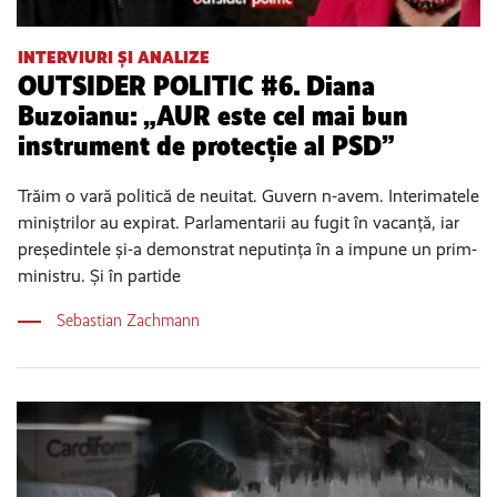
INTERVIURI ȘI ANALIZE
OUTSIDER POLITIC #6. Diana
Buzoianu: „AUR este cel mai bun
instrument de protecție al PSD”
Trăim o vară politică de neuitat. Guvern n-avem. Interimatele
miniștrilor au expirat. Parlamentarii au fugit în vacanță, iar
președintele și-a demonstrat neputința în a impune un prim-
ministru. Și în partide
Sebastian Zachmann