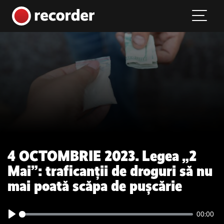
Main Navigation
Skip to content
4 OCTOMBRIE 2023. Legea „2
Mai”: traficanții de droguri să nu
mai poată scăpa de pușcărie
00:00