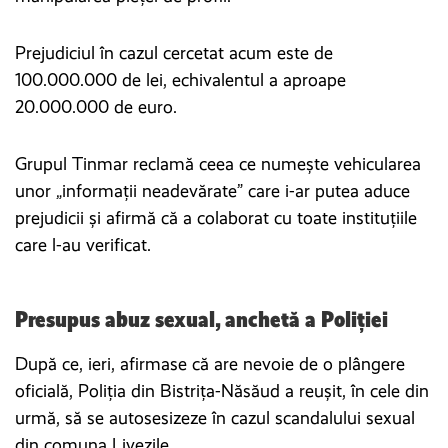
Prejudiciul în cazul cercetat acum este de
100.000.000 de lei, echivalentul a aproape
20.000.000 de euro.
Grupul Tinmar reclamă ceea ce numește vehicularea
unor „informații neadevărate” care i-ar putea aduce
prejudicii și afirmă că a colaborat cu toate instituțiile
care l-au verificat.
Presupus abuz sexual, anchetă a Poliției
După ce, ieri, afirmase că are nevoie de o plângere
oficială, Poliția din Bistrița-Năsăud a reușit, în cele din
urmă, să se autosesizeze în cazul scandalului sexual
din comuna Livezile.