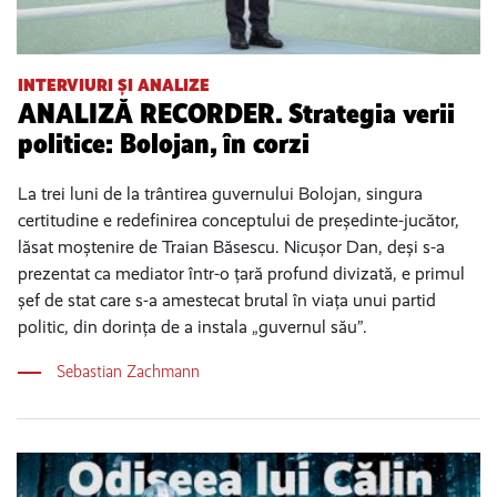
INTERVIURI ȘI ANALIZE
ANALIZĂ RECORDER. Strategia verii
politice: Bolojan, în corzi
La trei luni de la trântirea guvernului Bolojan, singura
certitudine e redefinirea conceptului de președinte-jucător,
lăsat moștenire de Traian Băsescu. Nicușor Dan, deși s-a
prezentat ca mediator într-o țară profund divizată, e primul
șef de stat care s-a amestecat brutal în viața unui partid
politic, din dorința de a instala „guvernul său”.
Sebastian Zachmann