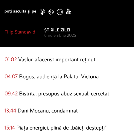
Play
poți asculta și pe
ȘTIRILE ZILEI
Filip Standavid
6 noiembrie 2025
01:02
Vaslui: afacerist important reținut
04:07
Bogos, audiență la Palatul Victoria
09:42
Bistrița: presupus abuz sexual, cercetat
13:44
Dani Mocanu, condamnat
15:14
Piața energiei, plină de „băieți deștepți”