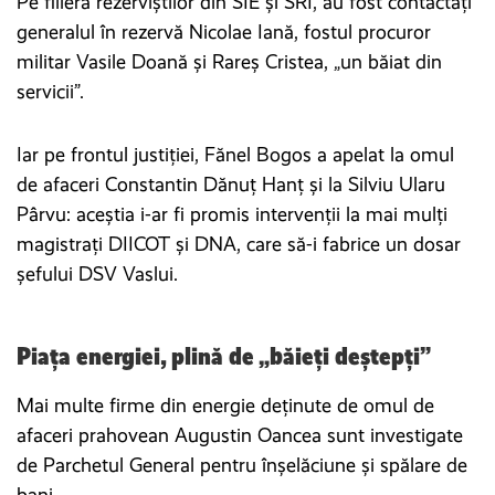
Pe filiera rezerviștilor din SIE și SRI, au fost contactați
generalul în rezervă Nicolae Iană, fostul procuror
militar Vasile Doană și Rareș Cristea, „un băiat din
servicii”.
Iar pe frontul justiției, Fănel Bogos a apelat la omul
de afaceri Constantin Dănuț Hanț și la Silviu Ularu
Pârvu: aceștia i-ar fi promis intervenții la mai mulți
magistrați DIICOT și DNA, care să-i fabrice un dosar
șefului DSV Vaslui.
Piața energiei, plină de „băieți deștepți”
Mai multe firme din energie deținute de omul de
afaceri prahovean Augustin Oancea sunt investigate
de Parchetul General pentru înșelăciune și spălare de