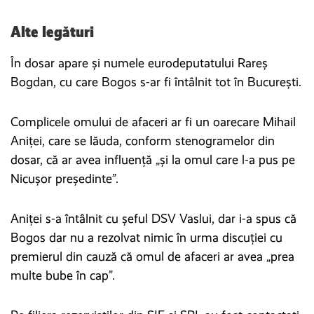
Alte legături
În dosar apare și numele eurodeputatului Rareș
Bogdan, cu care Bogos s-ar fi întâlnit tot în București.
Complicele omului de afaceri ar fi un oarecare Mihail
Aniţei, care se lăuda, conform stenogramelor din
dosar, că ar avea influență „și la omul care l-a pus pe
Nicuşor preşedinte”.
Aniței s-a întâlnit cu șeful DSV Vaslui, dar i-a spus că
Bogos dar nu a rezolvat nimic în urma discuției cu
premierul din cauză că omul de afaceri ar avea „prea
multe bube în cap”.