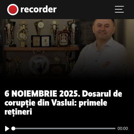
Main Navigation
Skip to content
6 NOIEMBRIE 2025. Dosarul de
corupție din Vaslui: primele
rețineri
00:00