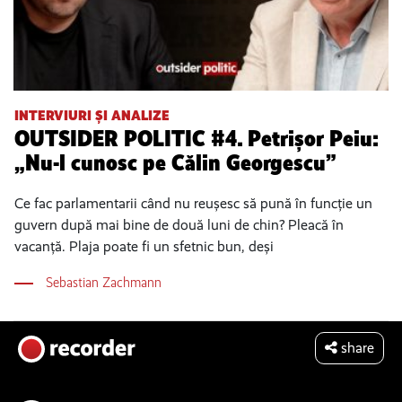
INTERVIURI ȘI ANALIZE
OUTSIDER POLITIC #4. Petrișor Peiu:
„Nu-l cunosc pe Călin Georgescu”
Ce fac parlamentarii când nu reușesc să pună în funcție un
guvern după mai bine de două luni de chin? Pleacă în
vacanță. Plaja poate fi un sfetnic bun, deși
Sebastian Zachmann
share