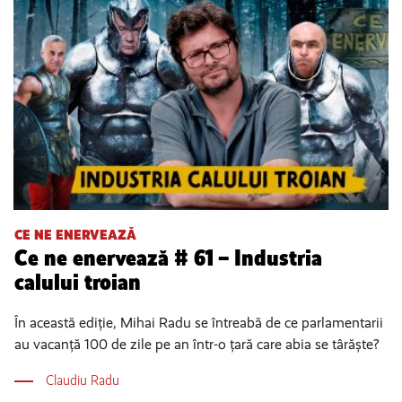
CE NE ENERVEAZĂ
Ce ne enervează # 61 – Industria
calului troian
În această ediție, Mihai Radu se întreabă de ce parlamentarii
au vacanță 100 de zile pe an într-o țară care abia se târăște?
Claudiu Radu