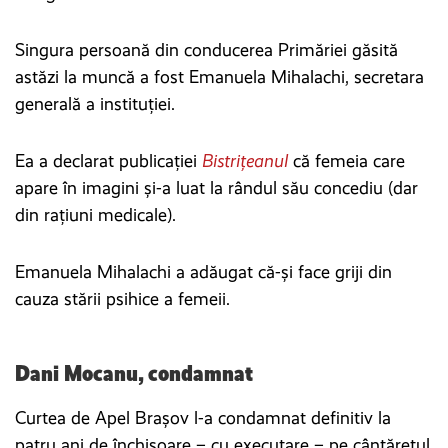
Singura persoană din conducerea Primăriei găsită
astăzi la muncă a fost Emanuela Mihalachi, secretara
generală a instituției.
Ea a declarat publicației
Bistrițeanul
că femeia care
apare în imagini și-a luat la rândul său concediu (dar
din rațiuni medicale).
Emanuela Mihalachi a adăugat că-și face griji din
cauza stării psihice a femeii.
Dani Mocanu, condamnat
Curtea de Apel Brașov l-a condamnat definitiv la
patru ani de închisoare – cu executare – pe cântărețul