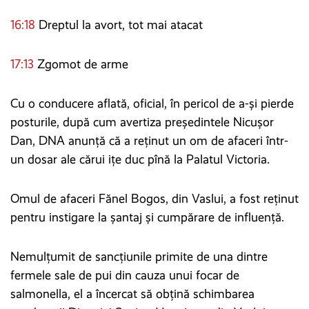
16:18
Dreptul la avort, tot mai atacat
17:13
Zgomot de arme
Cu o conducere aflată, oficial, în pericol de a-și pierde
posturile, după cum avertiza președintele Nicușor
Dan, DNA anunță că a reținut un om de afaceri într-
un dosar ale cărui ițe duc pînă la Palatul Victoria.
Omul de afaceri Fănel Bogos, din Vaslui, a fost reținut
pentru instigare la șantaj şi cumpărare de influenţă.
Nemulțumit de sancțiunile primite de una dintre
fermele sale de pui din cauza unui focar de
salmonella, el a încercat să obțină schimbarea