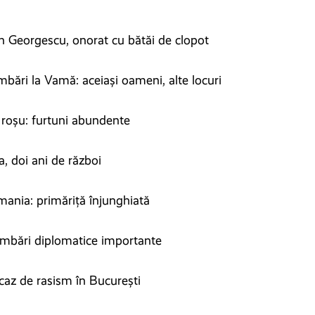
n Georgescu, onorat cu bătăi de clopot
bări la Vamă: aceiași oameni, alte locuri
roșu: furtuni abundente
, doi ani de război
ania: primăriță înjunghiată
mbări diplomatice importante
az de rasism în București