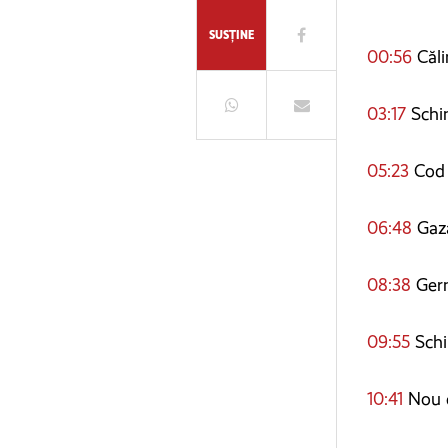
SUSȚINE
00:56
Căli
03:17
Schim
05:23
Cod 
06:48
Gaza
08:38
Germ
09:55
Schi
10:41
Nou c