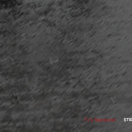
Filip Standavid
ȘTIR