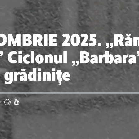
OMBRIE 2025. „Ră
” Ciclonul „Barbara
i grădinițe