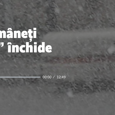
mâneți
” închide
00:00
12:49