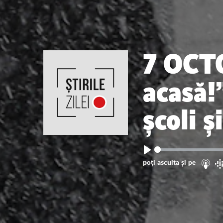
7 OCT
acasă!
școli ș
Play
poți asculta și pe