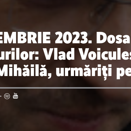
EMBRIE 2023. Dosa
rilor: Vlad Voicule
Mihăilă, urmăriți p