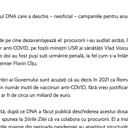
ul DNA care a deschis – neoficial – campaniile pentru anul
de pe cine dezavantajează el: procurorii i-au audiat astăzi, 
or anti-COVID, pe foștii miniștri USR ai sănătății Vlad Voicu
ei doi au fost puși sub urmărire penală, la fel cum s-a întâ
emier Florin Cîțu.
bri ai Guvernului sunt acuzați că au decis în 2021 ca Rom
 număr inutil de vaccinuri anti-COVID, fără vreo justificar
 ar fi de circa un miliard de euro.
tă, după ce DNA a făcut publică deschiderea acestui dosar
u spunea la
Știrile Zilei
că va colabora cu procurorii. El a ins
ziile majore din perioada pandemiei au aparținut structurilo