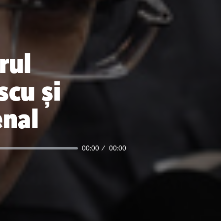
rul
scu și
enal
00:00
00:00