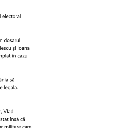
 electoral
în dosarul
lescu și Ioana
mplat în cazul
ânia să
e legală.
, Vlad
istat însă că
r militare care