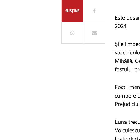
SUSȚINE
Este dosar
2024.
Și e limpe
vaccinuril
Mihăilă. C
fostului pr
Foștii mem
cumpere un
Prejudiciul
Luna trecu
Voiculesc
toate deci