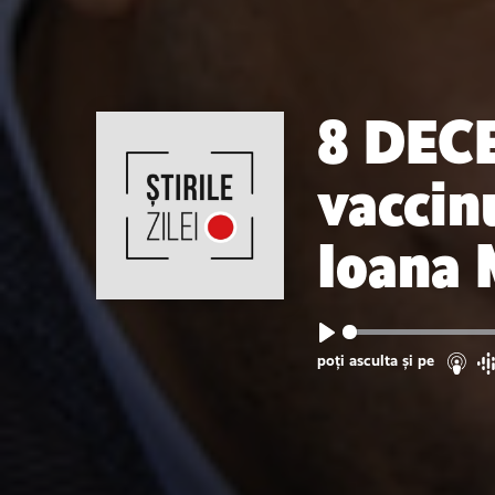
8 DEC
vaccinu
Ioana 
Play
poți asculta și pe