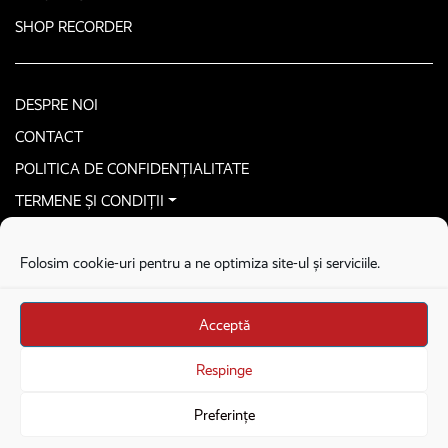
SHOP RECORDER
DESPRE NOI
CONTACT
POLITICA DE CONFIDENȚIALITATE
TERMENE ȘI CONDIȚII
CONTACTEAZĂ-NE SECURIZAT
Folosim cookie-uri pentru a ne optimiza site-ul și serviciile.
COPYRIGHT © 2026. ALL RIGHTS RESERVED
proudly developed by
Homemade guys
Acceptă
proudly developed by
Stega creative
Brandul Recorder e operat de Asociația Recorder Community, sub licența SC
Respinge
Harfa Online Publishing SRL.
Preferințe
Veniturile din donații sunt administrate de Asociația Recorder Community