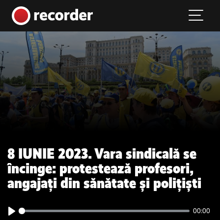
Main Navigation
Skip to content
8 IUNIE 2023. Vara sindicală se
încinge: protestează profesori,
angajați din sănătate și polițiști
00:00