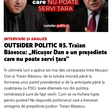
INTERVIURI ȘI ANALIZE
OUTSIDER POLITIC #5. Traian
Băsescu: „Nicușor Dan e un președinte
care nu poate servi țara”
În ultimele luni a apărut tot mai des comparația între Nicușor
Dan și Traian Băsescu: de la soluția imorală până la
formarea unui partid prezidențial și de la anticipate până la
coabitarea cu PSD, toate dilemele noi din politica
românească sunt de fapt vechi. Cum se va încheia lupta
pentru putere? Ne răspunde politicianul care a brevetat
sintagma de președinte-jucător: Traian Băsescu.