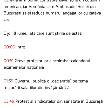
Ucraina ar fi pornit contraofensiva, scrie un cotidian
american, iar România cere Ambasadei Rusiei din
București să-și reducă numărul angajaților cu câteva
zeci.
E joi, 8 iunie. Iată care sunt știrile de astăzi:
00:00
Intro
00:51
Greva profesorilor a schimbat calendarul
examenelor naționale
01:59
Guvernul publică o „declarație” pe tema
majorării salariilor din învățământ â
03:49
Protest al sindicatelor din sănătate în București