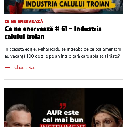
CE NE ENERVEAZĂ
Ce ne enervează # 61 – Industria
calului troian
În această ediție, Mihai Radu se întreabă de ce parlamentarii
au vacanță 100 de zile pe an într-o țară care abia se târăște?
Claudiu Radu