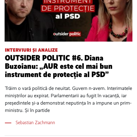
INTERVIURI ȘI ANALIZE
OUTSIDER POLITIC #6. Diana
Buzoianu: „AUR este cel mai bun
instrument de protecție al PSD”
Trăim o vară politică de neuitat. Guvern n-avem. Interimatele
miniștrilor au expirat. Parlamentarii au fugit în vacanță, iar
președintele și-a demonstrat neputința în a impune un prim-
ministru. Și în partide
Sebastian Zachmann