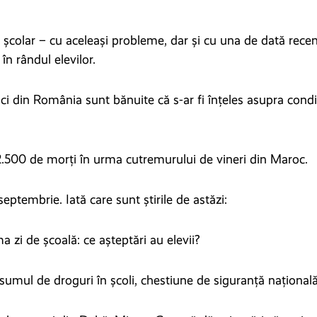
 școlar – cu aceleași probleme, dar și cu una de dată rec
în rândul elevilor.
ci din România sunt bănuite că s-ar fi înțeles asupra condiț
2.500 de morți în urma cutremurului de vineri din Maroc.
septembrie. Iată care sunt știrile de astăzi:
a zi de școală: ce așteptări au elevii?
umul de droguri în școli, chestiune de siguranță național