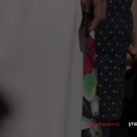
Filip Standavid
ȘTIR