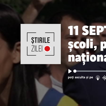
11 SEP
școli,
națion
Play
poți asculta și pe