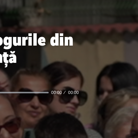
gurile din
nță
00:00
00:00