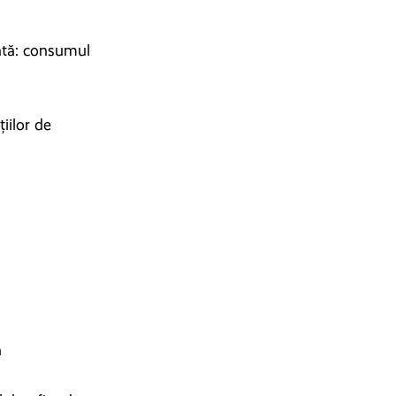
entă: consumul
iilor de
ă