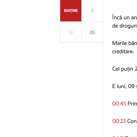
SUSȚINE
Încă un an
de droguri 
Marile băn
creditare.
Cel puțin 
E luni, 09 
00:45
Prim
00:23
Cons