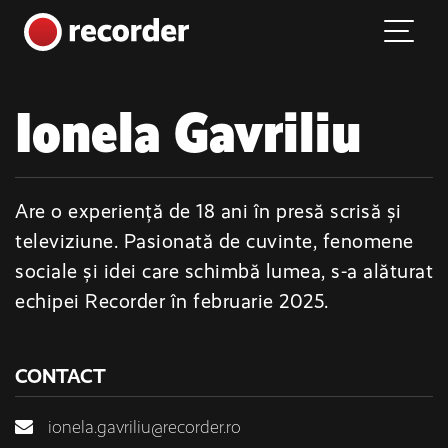
Main Navigation
Skip to content
Ionela Gavriliu
Are o experiență de 18 ani în presă scrisă și
televiziune. Pasionată de cuvinte, fenomene
sociale și idei care schimbă lumea, s-a alăturat
echipei Recorder în februarie 2025.
CONTACT
ionela.gavriliu@recorder.ro