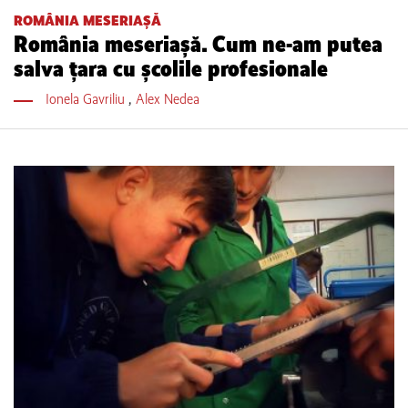
ROMÂNIA MESERIAȘĂ
România meseriașă. Cum ne-am putea
salva țara cu școlile profesionale
Ionela Gavriliu
,
Alex Nedea