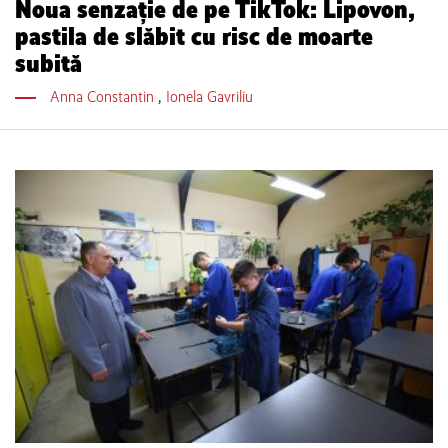
Noua senzație de pe TikTok: Lipovon,
pastila de slăbit cu risc de moarte
subită
Anna Constantin
,
Ionela Gavriliu