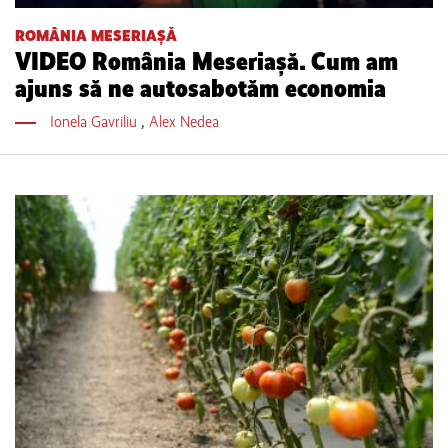
ROMÂNIA MESERIAȘĂ
VIDEO România Meseriașă. Cum am
ajuns să ne autosabotăm economia
Ionela Gavriliu
,
Alex Nedea