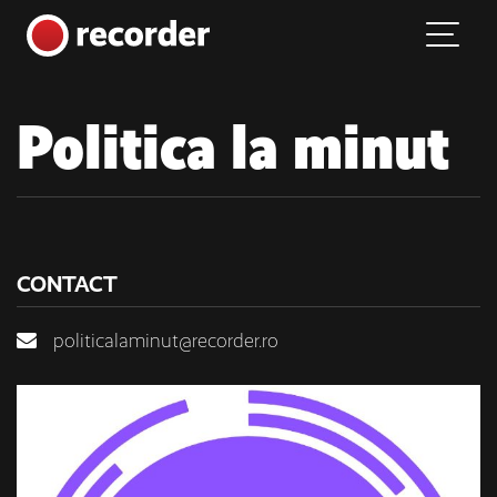
Main Navigation
Skip to content
Politica la minut
CONTACT
politicalaminut@recorder.ro