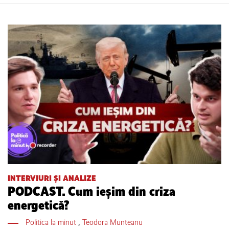
INTERVIURI ȘI ANALIZE
PODCAST. Cum ieșim din criza
energetică?
Politica la minut
,
Teodora Munteanu