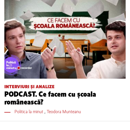
INTERVIURI ȘI ANALIZE
PODCAST. Ce facem cu școala
românească?
Politica la minut
,
Teodora Munteanu