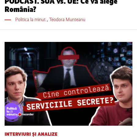
PODCAST. SUA vs. UE: Ce va alege
România?
Politica la minut
,
Teodora Munteanu
INTERVIURI ȘI ANALIZE