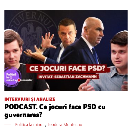
INTERVIURI ȘI ANALIZE
PODCAST. Ce jocuri face PSD cu
guvernarea?
Politica la minut
,
Teodora Munteanu