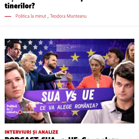
tinerilor?
Politica la minut
,
Teodora Munteanu
INTERVIURI ȘI ANALIZE