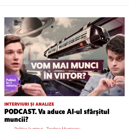
INTERVIURI ȘI ANALIZE
PODCAST. Va aduce AI-ul sfârșitul
muncii?
Politica la minut
,
Teodora Munteanu