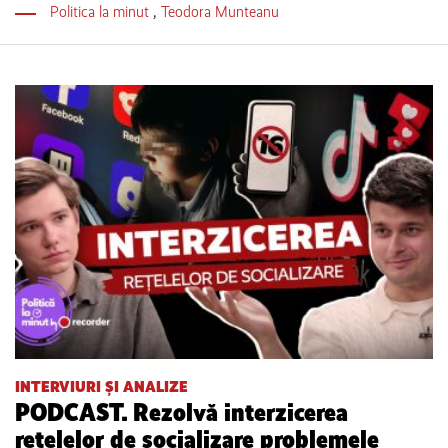
Politica la minut
,
Teodora Munteanu
INTERVIURI ȘI ANALIZE
PODCAST. Rezolvă interzicerea
rețelelor de socializare problemele