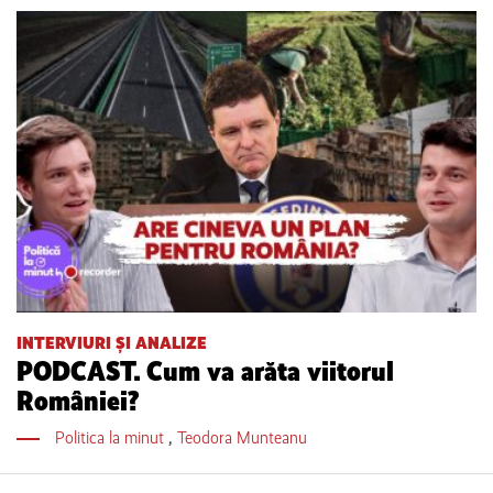
INTERVIURI ȘI ANALIZE
PODCAST. Cum va arăta viitorul
României?
Politica la minut
,
Teodora Munteanu