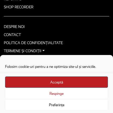
SHOP RECORDER
DESPRE NOI
CONTACT
POLITICA DE CONFIDENȚIALITATE
TERMENE ȘI CONDIȚII
CONTACTEAZĂ-NE SECURIZAT
Folosim cookie-uri pentru a ne optimiza site-ul și serviciile.
COPYRIGHT © 2026. ALL RIGHTS RESERVED
proudly developed by
Homemade guys
Acceptă
proudly developed by
Stega creative
Brandul Recorder e operat de Asociația Recorder Community, sub licența SC
Respinge
Harfa Online Publishing SRL.
Preferințe
Veniturile din donații sunt administrate de Asociația Recorder Community