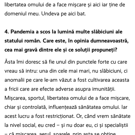
libertatea omului de a face mişcare şi aici iar ţine de
domeniul meu. Undeva pe aici bat.
4. Pandemia a scos la lumină multe slăbiciuni ale
statului român. Care este, în opinia dumneavoastră,
cea mai gravă dintre ele și ce soluții propuneți?
Ăsta îmi doresc să fie unul din punctele forte cu care
vreau să intru: una din cele mai mari, nu slăbiciuni, ci
anomalii pe care le-am văzut a fost cultivarea aceasta
a fricii care are efecte adverse asupra imunităţii.
Mişcarea, sportul, libertatea omului de a face mişcare,
chiar şi controlată, influenţează sănătatea omului. Iar
acest lucru a fost restricţionat. Or, când vrem sănătate
la nivel social, eu cred – şi nu doar eu, ci şi specialiştii
– că mişcarea, aerul, soarele, prin asta se obţine