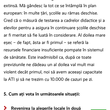
extinsă. Mă gândesc la tot ce se întâmplă în plan
european: în multe ţări, şcolile au rămas deschise.
Cred că o măsură de testarea a cadrelor didactice şi a
elevilor pentru a asigura în continuare şcolile deschise
ar fi meritat să fie luată în considerare. Al doilea mare
eşec – de fapt, ăsta ar fi primul – se referă la
resursele financiare insuficiente pompate în sistemul
de sănătate. Este inadmisibil ca, după ce toate
previziunile ne dădeau un al doilea val mult mai
violent decât primul, noi să avem aceeaşi capacitate
la ATI şi să ne trezim cu 10.000 de cazuri pe zi.
5. Cum ați vota în următoarele situații:
Revenirea la alegerile locale în două