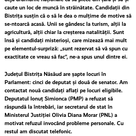
caute un loc de muncă în străinătate. Candidaţii din
Bistriţa susţin că o să le dea o mulţime de motive să
se-ntoarcă acasă. Unii se gândesc la turism, alţii la
agricultură, alţii chiar la creşterea natalităţii. Sunt
însă şi candidaţi misterioşi, care mizează mai mult
pe elementul-surpriză: „sunt rezervat să vă spun cu
exactitate ce vreau să fac“, ne-a spus unul dintre ei.
Judeţul Bistriţa Năsăud are şapte locuri în
Parlament: cinci de deputat şi două de senator. Am
contactat nouă candidaţi aflaţi pe locuri eligibile.
Deputatul Ionuţ Simionca (PMP) a refuzat să
răspundă la întrebări, iar secretarul de stat în
Ministerul Justiţiei Olivia Diana Morar (PNL) a
motivat refuzul invocând probleme personale. Cu
restul am discutat telefonic.