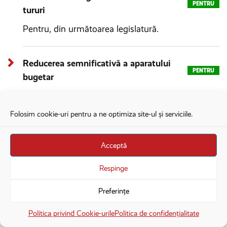
PENTRU
tururi
Pentru, din următoarea legislatură.
Reducerea semnificativă a aparatului
PENTRU
bugetar
Sunt de acord cu o regândire a sistemului bugetar
în ce priveşte autorităţile centrale – comasări de
Folosim cookie-uri pentru a ne optimiza site-ul și serviciile.
instituţii, deconcentrate. E binevenită o discuţie
pragmatică pe tema asta.
Acceptă
Respinge
Anularea imunității parlamentare în
PENTRU
ceea ce privește justiția
Preferințe
×
Deschide în aplicație
Deschide
Politica privind Cookie-urile
Politica de confidențialitate
Pierderea mandatului parlamentar în