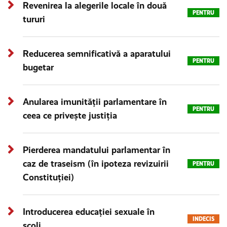
Revenirea la alegerile locale în două
PENTRU
tururi
Reducerea semnificativă a aparatului
PENTRU
bugetar
Anularea imunității parlamentare în
PENTRU
ceea ce privește justiția
Pierderea mandatului parlamentar în
caz de traseism (în ipoteza revizuirii
PENTRU
Constituției)
Introducerea educației sexuale în
INDECIS
școli