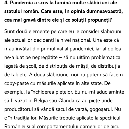
4. Pandemia a scos la lumină multe slăbiciuni ale
statului român. Care este, în opinia dumneavoastră,
cea mai gravă dintre ele și ce soluții propuneți?
Sunt două elemente pe care eu le consider slăbiciuni
ale actualilor decidenţi la nivel naţional. Una este că
n-au învăţat din primul val al pandemiei, iar al doilea
ne-a luat pe nepregătite – să nu uităm problematica
legată de şcoli, de distribuţia de măşti, de distribuţia
de tablete. A doua slăbiciune: noi nu putem să facem
copy-paste cu măsurile aplicate în alte state. De
exemplu, la închiderea pieţelor. Eu nu-mi aduc aminte
să fi văzut în Belgia sau Olanda că au pieţe unde
producătorul să vândă sacul de varză, gogoşarul. Nu
e în tradiţia lor. Măsurile trebuie aplicate la specificul
României şi al comportamentului oamenilor de aici.