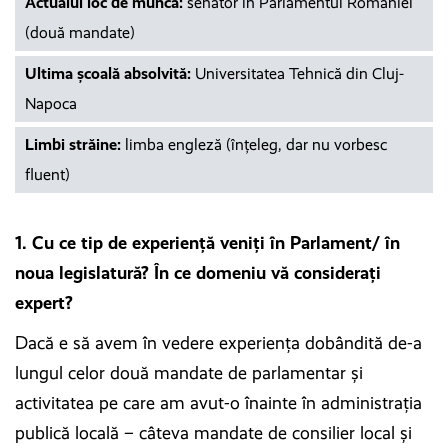
Actualul loc de muncă:
senator în Parlamentul României
(două mandate)
Ultima școală absolvită:
Universitatea Tehnică din Cluj-
Napoca
Limbi străine:
limba engleză (înţeleg, dar nu vorbesc
fluent)
1. Cu ce tip de experiență veniți în Parlament/ în
noua legislatură? În ce domeniu vă considerați
expert?
Dacă e să avem în vedere experienţa dobândită de-a
lungul celor două mandate de parlamentar şi
activitatea pe care am avut-o înainte în administraţia
publică locală – câteva mandate de consilier local şi