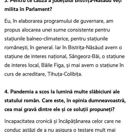
3. Pentru ce cauză a județului Bistrița-Năsăud veți
milita în Parlament?
Eu, în elaborarea programului de guvernare, am
propus alocarea unei sume consistente pentru
staţiunile balneo-climaterice, pentru staţiunile
româneşti, în general. Iar în Bistriţa-Năsăud avem o
staţiune de interes naţional, Sângeorz-Băi, o staţiune
de interes local, Băile Figa, şi mai avem o staţiune în
curs de acreditare, Tihuţa-Colibiţa.
4. Pandemia a scos la lumină multe slăbiciuni ale
statului român. Care este, în opinia dumneavoastră,
cea mai gravă dintre ele și ce soluții propuneți?
Incapacitatea cronică şi încăpăţânarea celor care ne
conduc astăzi de a nu asigura o testare mult mai