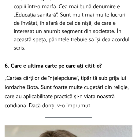
copiii într-o marfă. Cea mai bună denumire e
„Educaţia sanitară“. Sunt mult mai multe lucruri
de învăţat, în afară de cel de nişă, de care e
interesat un anumit segment din societate. În
această speţă, părintele trebuie să îşi dea acordul
scris.
6. Care e ultima carte pe care ați citit-o?
„Cartea cărţilor de înţelepciune“, tipărită sub grija lui
Iordache Bota. Sunt foarte multe cugetări din religie,
care au aplicabilitate practică şi-n viaţa noastră
cotidiană. Dacă doriţi, v-o împrumut.