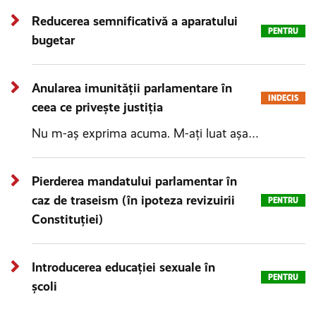
Reducerea semnificativă a aparatului
PENTRU
bugetar
Anularea imunității parlamentare în
INDECIS
ceea ce privește justiția
Nu m-aş exprima acuma. M-aţi luat aşa…
Pierderea mandatului parlamentar în
caz de traseism (în ipoteza revizuirii
PENTRU
Constituției)
Introducerea educației sexuale în
PENTRU
școli