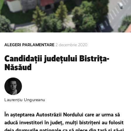
ALEGERI PARLAMENTARE
2 decembrie 2020
Candidații județului Bistrița-
Năsăud
Laurențiu Ungureanu
În aşteptarea Autostrăzii Nordului care ar urma să
aducă investitori în judeţ, mulţi bistriţeni au folosit
deja drumurile naţionale ca să plece din ţară şi să-şi