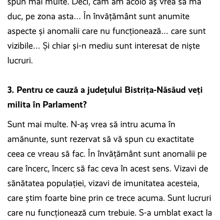
spun mai multe. Deci, cam am acolo aş vrea să mă
duc, pe zona asta… În învăţământ sunt anumite
aspecte şi anomalii care nu funcţionează… care sunt
vizibile… Şi chiar şi-n mediu sunt interesat de nişte
lucruri.
3. Pentru ce cauză a județului Bistrița-Năsăud veți
milita în Parlament?
Sunt mai multe. N-aş vrea să intru acuma în
amănunte, sunt rezervat să vă spun cu exactitate
ceea ce vreau să fac. În învăţământ sunt anomalii pe
care încerc, încerc să fac ceva în acest sens. Vizavi de
sănătatea populaţiei, vizavi de imunitatea acesteia,
care ştim foarte bine prin ce trece acuma. Sunt lucruri
care nu funcţionează cum trebuie. S-a umblat exact la