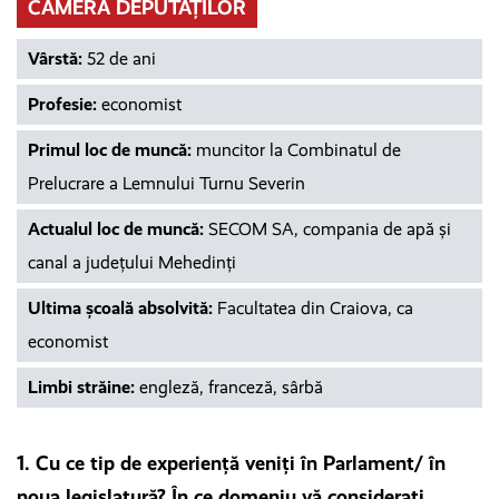
CAMERA DEPUTAȚILOR
Vârstă:
52 de ani
Profesie:
economist
Primul loc de muncă:
muncitor la Combinatul de
Prelucrare a Lemnului Turnu Severin
Actualul loc de muncă:
SECOM SA, compania de apă și
canal a județului Mehedinți
Ultima școală absolvită:
Facultatea din Craiova, ca
economist
Limbi străine:
engleză, franceză, sârbă
1. Cu ce tip de experiență veniți în Parlament/ în
noua legislatură? În ce domeniu vă considerați