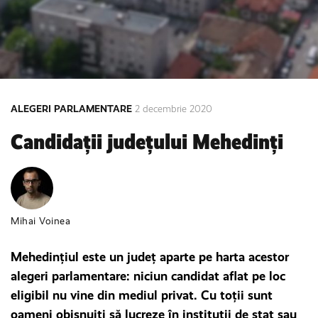
ALEGERI PARLAMENTARE
2 decembrie 2020
Candidații județului Mehedinți
Mihai Voinea
Mehedințiul este un județ aparte pe harta acestor
alegeri parlamentare: niciun candidat aflat pe loc
eligibil nu vine din mediul privat. Cu toții sunt
oameni obișnuiți să lucreze în instituții de stat sau