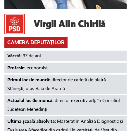
Virgil Alin Chirilă
CAMERA DEPUTAȚILOR
Vârstă:
37 de ani
Profesie:
economist
Primul loc de muncă:
director de carieră de piatră
Stănești, oraș Baia de Aramă
Actualul loc de muncă:
director executiv adj. în Consiliul
Județean Mehedinți
Ultima școală absolvită:
Masterat în Analiză Diagnostic și
Evaluarea Afacerilor din cadrul Universității de Vest din