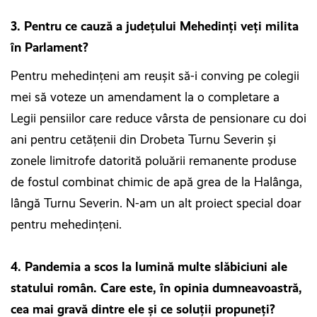
3. Pentru ce cauză a județului Mehedinți veți milita
în Parlament?
Pentru mehedințeni am reușit să-i conving pe colegii
mei să voteze un amendament la o completare a
Legii pensiilor care reduce vârsta de pensionare cu doi
ani pentru cetățenii din Drobeta Turnu Severin și
zonele limitrofe datorită poluării remanente produse
de fostul combinat chimic de apă grea de la Halânga,
lângă Turnu Severin. N-am un alt proiect special doar
pentru mehedințeni.
4. Pandemia a scos la lumină multe slăbiciuni ale
statului român. Care este, în opinia dumneavoastră,
cea mai gravă dintre ele și ce soluții propuneți?