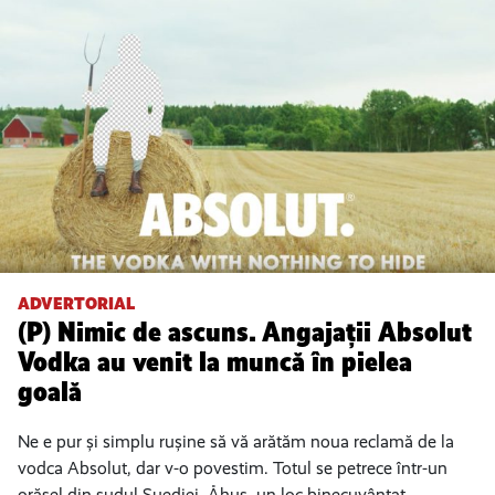
ADVERTORIAL
(P) Nimic de ascuns. Angajații Absolut
Vodka au venit la muncă în pielea
goală
Ne e pur și simplu rușine să vă arătăm noua reclamă de la
vodca Absolut, dar v-o povestim. Totul se petrece într-un
orășel din sudul Suediei, Åhus, un loc binecuvântat