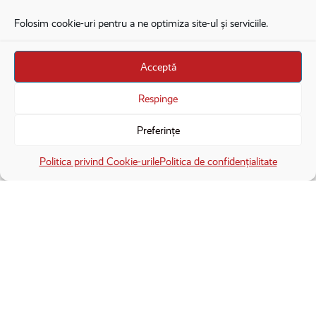
REPORTAJ
Folosim cookie-uri pentru a ne optimiza site-ul și serviciile.
SHOP RECORDER
Acceptă
DESPRE NOI
Respinge
CONTACT
Preferințe
POLITICA DE CONFIDENȚIALITATE
×
TERMENE ȘI CONDIȚII
Deschide în aplicație
Deschide
Politica privind Cookie-urile
Politica de confidențialitate
CONTACTEAZĂ-NE SECURIZAT
COPYRIGHT © 2026. ALL RIGHTS RESERVED
proudly developed by
Homemade guys
proudly developed by
Stega creative
Brandul Recorder e operat de Asociația Recorder Community, sub licența SC
Harfa Online Publishing SRL.
Veniturile din donații sunt administrate de Asociația Recorder Community