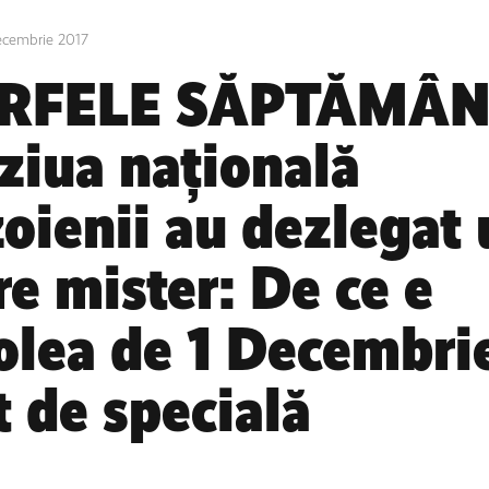
ecembrie 2017
RFELE SĂPTĂMÂNI
ziua națională
oienii au dezlegat 
e mister: De ce e
olea de 1 Decembri
t de specială