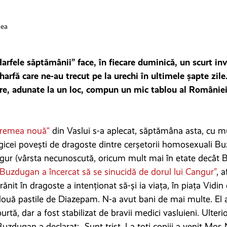
cea
arfele săptămânii” face, în fiecare duminică, un scurt inv
u harfă care ne-au trecut pe la urechi în ultimele șapte zile
are, adunate la un loc, compun un mic tablou al României 
Vremea nouă“
din Vaslui s-a aplecat, săptămâna asta, cu mu
gicei povești de dragoste dintre cerșetorii homosexuali B
ngur (vârsta necunoscută, oricum mult mai în etate decât 
Buzdugan a încercat să se sinucidă de dorul lui Cangur”
, 
rănit în dragoste a intenționat să-și ia viața, în piața Vidin 
două pastile de Diazepam. N-a avut bani de mai multe. El a
urtă, dar a fost stabilizat de bravii medici vasluieni. Ulteri
 Buzdugan a declarat: „Sunt trist. La toți copiii a venit Moș