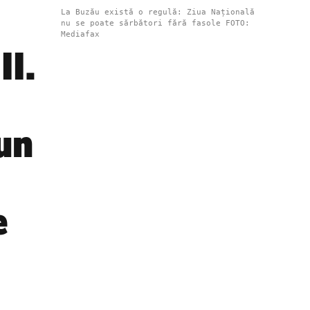
La Buzău există o regulă: Ziua Națională
nu se poate sărbători fără fasole FOTO:
Mediafax
I.
un
e