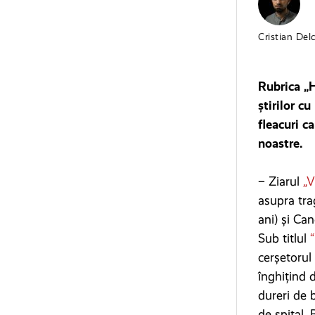
Cristian Del
Rubrica „H
știrilor c
fleacuri c
noastre.
– Ziarul
„
asupra tra
ani) și Ca
Sub titlul
“
cerșetorul 
înghițind 
dureri de b
de spital,