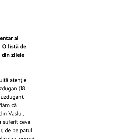
entar al
. O listă de
din zilele
ltă atenție
uzdugan (18
Buzdugan).
aflăm că
din Vaslui,
 suferit ceva
or, de pe patul
 Niculae, numai