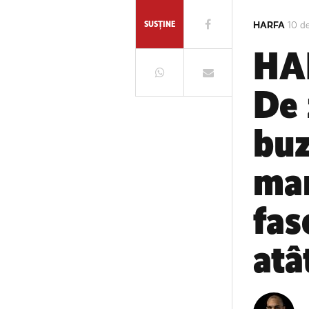
SUSȚINE
HARFA
10 d
HA
De 
buz
mar
fas
atâ