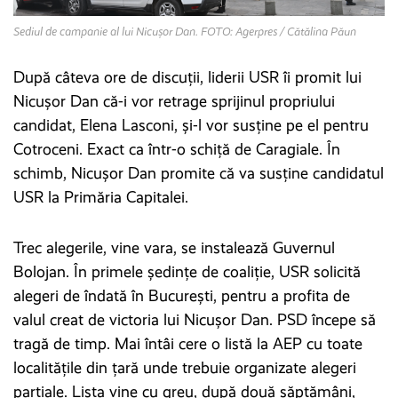
Sediul de campanie al lui Nicușor Dan. FOTO: Agerpres / Cătălina Păun
După câteva ore de discuții, liderii USR îi promit lui
Nicușor Dan că-i vor retrage sprijinul propriului
candidat, Elena Lasconi, și-l vor susține pe el pentru
Cotroceni. Exact ca într-o schiță de Caragiale. În
schimb, Nicușor Dan promite că va susține candidatul
USR la Primăria Capitalei.
Trec alegerile, vine vara, se instalează Guvernul
Bolojan. În primele ședințe de coaliție, USR solicită
alegeri de îndată în București, pentru a profita de
valul creat de victoria lui Nicușor Dan. PSD începe să
tragă de timp. Mai întâi cere o listă la AEP cu toate
localitățile din țară unde trebuie organizate alegeri
parțiale. Lista vine cu greu, după două săptămâni,