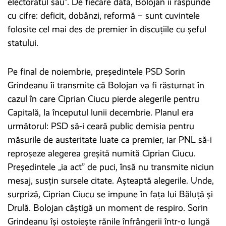
electoratul său”. De fiecare dată, Bolojan îi răspunde
cu cifre: deficit, dobânzi, reformă – sunt cuvintele
folosite cel mai des de premier în discuțiile cu șeful
statului.
Pe final de noiembrie, președintele PSD Sorin
Grindeanu îi transmite că Bolojan va fi răsturnat în
cazul în care Ciprian Ciucu pierde alegerile pentru
Capitală, la începutul lunii decembrie. Planul era
următorul: PSD să-i ceară public demisia pentru
măsurile de austeritate luate ca premier, iar PNL să-i
reproșeze alegerea greșită numită Ciprian Ciucu.
Președintele „ia act” de puci, însă nu transmite niciun
mesaj, susțin sursele citate. Așteaptă alegerile. Unde,
surpriză, Ciprian Ciucu se impune în fața lui Băluță și
Drulă. Bolojan câștigă un moment de respiro. Sorin
Grindeanu își ostoiește rănile înfrângerii într-o lungă