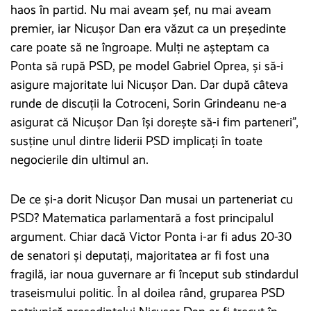
haos în partid. Nu mai aveam șef, nu mai aveam
premier, iar Nicușor Dan era văzut ca un președinte
care poate să ne îngroape. Mulți ne așteptam ca
Ponta să rupă PSD, pe model Gabriel Oprea, și să-i
asigure majoritate lui Nicușor Dan. Dar după câteva
runde de discuții la Cotroceni, Sorin Grindeanu ne-a
asigurat că Nicușor Dan își dorește să-i fim parteneri”,
susține unul dintre liderii PSD implicați în toate
negocierile din ultimul an.
De ce și-a dorit Nicușor Dan musai un parteneriat cu
PSD? Matematica parlamentară a fost principalul
argument. Chiar dacă Victor Ponta i-ar fi adus 20-30
de senatori și deputați, majoritatea ar fi fost una
fragilă, iar noua guvernare ar fi început sub stindardul
traseismului politic. În al doilea rând, gruparea PSD