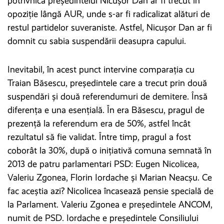
potrivnică președintelui Nicușor Dan ar fi trecut în
opoziție lângă AUR, unde s-ar fi radicalizat alături de
restul partidelor suveraniste. Astfel, Nicușor Dan ar fi
domnit cu sabia suspendării deasupra capului.
Inevitabil, în acest punct intervine comparația cu
Traian Băsescu, președintele care a trecut prin două
suspendări și două referendumuri de demitere. Însă
diferența e una esențială. În era Băsescu, pragul de
prezență la referendum era de 50%, astfel încât
rezultatul să fie validat. Între timp, pragul a fost
coborât la 30%, după o inițiativă comuna semnată în
2013 de patru parlamentari PSD: Eugen Nicolicea,
Valeriu Zgonea, Florin Iordache și Marian Neacșu. Ce
fac aceștia azi? Nicolicea încasează pensie specială de
la Parlament. Valeriu Zgonea e președintele ANCOM,
numit de PSD. Iordache e președintele Consiliului