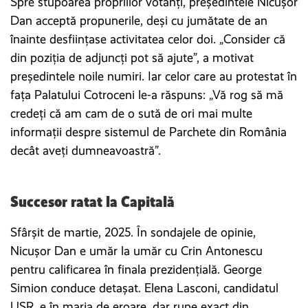
Spre stupoarea propriilor votanți, președintele Nicușor
Dan acceptă propunerile, deși cu jumătate de an
înainte desființase activitatea celor doi. „Consider că
din poziția de adjuncți pot să ajute”, a motivat
președintele noile numiri. Iar celor care au protestat în
fața Palatului Cotroceni le-a răspuns: „Vă rog să mă
credeți că am cam de o sută de ori mai multe
informații despre sistemul de Parchete din România
decât aveți dumneavoastră”.
Succesor ratat la Capitală
Sfârșit de martie, 2025. În sondajele de opinie,
Nicușor Dan e umăr la umăr cu Crin Antonescu
pentru calificarea în finala prezidențială. George
Simion conduce detașat. Elena Lasconi, candidatul
USR, e în marja de eroare, dar rupe exact din