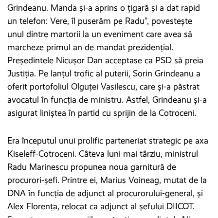
Grindeanu. Manda și-a aprins o țigară și a dat rapid
un telefon: Vere, îl puserăm pe Radu”, povestește
unul dintre martorii la un eveniment care avea să
marcheze primul an de mandat prezidențial.
Președintele Nicușor Dan acceptase ca PSD să preia
Justiția. Pe lanțul trofic al puterii, Sorin Grindeanu a
oferit portofoliul Olguței Vasilescu, care și-a păstrat
avocatul în funcția de ministru. Astfel, Grindeanu și-a
asigurat liniștea în partid cu sprijin de la Cotroceni.
Era începutul unui prolific parteneriat strategic pe axa
Kiseleff-Cotroceni. Câteva luni mai târziu, ministrul
Radu Marinescu propunea noua garnitură de
procurori-șefi. Printre ei, Marius Voineag, mutat de la
DNA în funcția de adjunct al procurorului-general, și
Alex Florența, relocat ca adjunct al șefului DIICOT.