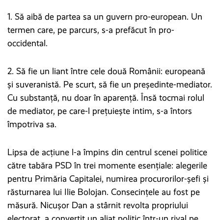
1. Să aibă de partea sa un guvern pro-european. Un
termen care, pe parcurs, s-a prefăcut în pro-
occidental.
2. Să fie un liant între cele două Românii: europeană
și suveranistă. Pe scurt, să fie un președinte-mediator.
Cu substanță, nu doar în aparență. Însă tocmai rolul
de mediator, pe care-l prețuiește intim, s-a întors
împotriva sa.
Lipsa de acțiune l-a împins din centrul scenei politice
către tabăra PSD în trei momente esențiale: alegerile
pentru Primăria Capitalei, numirea procurorilor-șefi și
răsturnarea lui Ilie Bolojan. Consecințele au fost pe
măsură. Nicușor Dan a stârnit revolta propriului
electorat, a convertit un aliat politic într-un rival pe