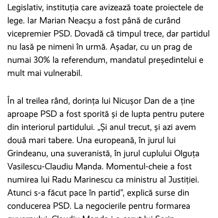
Legislativ, instituția care avizează toate proiectele de
lege. Iar Marian Neacșu a fost până de curând
vicepremier PSD. Dovadă că timpul trece, dar partidul
nu lasă pe nimeni în urmă. Așadar, cu un prag de
numai 30% la referendum, mandatul președintelui e
mult mai vulnerabil.
În al treilea rând, dorința lui Nicușor Dan de a ține
aproape PSD a fost sporită și de lupta pentru putere
din interiorul partidului. „Și anul trecut, și azi avem
două mari tabere. Una europeană, în jurul lui
Grindeanu, una suveranistă, în jurul cuplului Olguța
Vasilescu-Claudiu Manda. Momentul-cheie a fost
numirea lui Radu Marinescu ca ministru al Justiției.
Atunci s-a făcut pace în partid”, explică surse din
conducerea PSD. La negocierile pentru formarea