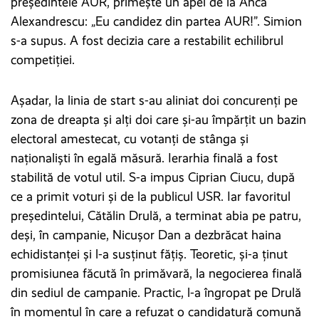
președintele AUR, primește un apel de la Anca
Alexandrescu: „Eu candidez din partea AUR!”. Simion
s-a supus. A fost decizia care a restabilit echilibrul
competiției.
Așadar, la linia de start s-au aliniat doi concurenți pe
zona de dreapta și alți doi care și-au împărțit un bazin
electoral amestecat, cu votanți de stânga și
naționaliști în egală măsură. Ierarhia finală a fost
stabilită de votul util. S-a impus Ciprian Ciucu, după
ce a primit voturi și de la publicul USR. Iar favoritul
președintelui, Cătălin Drulă, a terminat abia pe patru,
deși, în campanie, Nicușor Dan a dezbrăcat haina
echidistanței și l-a susținut fățiș. Teoretic, și-a ținut
promisiunea făcută în primăvară, la negocierea finală
din sediul de campanie. Practic, l-a îngropat pe Drulă
în momentul în care a refuzat o candidatură comună