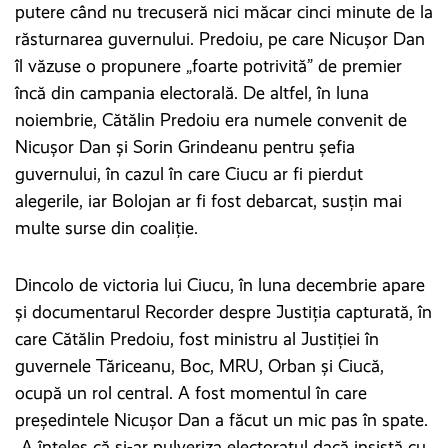
putere când nu trecuseră nici măcar cinci minute de la
răsturnarea guvernului. Predoiu, pe care Nicușor Dan
îl văzuse o propunere „foarte potrivită” de premier
încă din campania electorală. De altfel, în luna
noiembrie, Cătălin Predoiu era numele convenit de
Nicușor Dan și Sorin Grindeanu pentru șefia
guvernului, în cazul în care Ciucu ar fi pierdut
alegerile, iar Bolojan ar fi fost debarcat, susțin mai
multe surse din coaliție.
Dincolo de victoria lui Ciucu, în luna decembrie apare
și documentarul Recorder despre Justiția capturată, în
care Cătălin Predoiu, fost ministru al Justiției în
guvernele Tăriceanu, Boc, MRU, Orban și Ciucă,
ocupă un rol central. A fost momentul în care
președintele Nicușor Dan a făcut un mic pas în spate.
„A înțeles că și-ar pulveriza electoratul dacă insistă cu