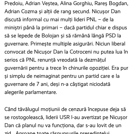
Predoiu, Adrian Veștea, Alina Gorghiu, Rareș Bogdan,
Adrian Cozma și alții de rang secund. Nicușor Dan
discută informal cu mai mulți lideri PNL – de la
miniștri până la primari – dacă partidul chiar e dispus
să se lepede de Bolojan și să rămână lângă PSD la
guvernare. Primește multiple asigurări. Niciun liberal
convocat de Nicușor Dan la Cotroceni nu putea lua în
serios că PNL renunță vreodată la dezmățul
guvernării pentru a trece în chinurile opoziției. Era pur
și simplu de neimaginat pentru un partid care e la
guvernare de 7 ani, deși n-a câștigat niciodată
alegerile parlamentare.
Când tăvălugul moțiunii de cenzură începuse deja să
se rostogolească, liderii USR l-au avertizat pe Nicușor
Dan că planul nu va funcționa, dar s-au lovit de un
zid. „Aproape toate răspunsurile președintelui