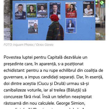
FOTO: Inquam Photos / Octav Ganea
Povestea luptei pentru Capitală dezvăluie un
președinte care, în aparență, s-a poziționat
echidistant: pentru a nu rupe echilibrul din coaliția de
guvernare, a impus candidați separați. Dar, în esență,
doi dintre aceștia (Ciucu și Drulă) urmau să-și
canibalizeze voturile, iar al treilea (Băluță) să
concureze fără rival. Însă un telefon neașteptat
răstoarnă din nou calculele. George Simion,