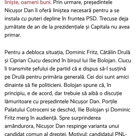
liniște, oameni buni.
Prin urmare, președintele
Nicușor Dan îi oferă liniștea necesară pentru a se
instala cu puteri depline în fruntea PSD. Trecuse deja
jumătate de an de la prezidențiale și Capitala nu avea
primar.
Pentru a debloca situația, Dominic Fritz, Cătălin Drulă
și Ciprian Ciucu descind în biroul lui Ilie Bolojan. Ciucu
îi transmite șefului de partid că e dispus să-l susțină
pe Drulă pentru primăria generală. Cei doi sunt amici
dinainte să fie politicieni. Bolojan spune că, în
principiu, e de acord, dar trebuie să aibă o discuție
lămuritoare cu președintele Nicușor Dan. Porțile
Palatului Cotroceni se deschid, Ilie Bolojan și Dominic
Fritz merg în audiență. Spre surprinderea
amândurora, Nicușor Dan respinge varianta unui
candidat comun al dreptei. Motivul: candidatul PNL-