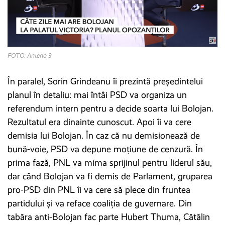
FOTO: Antena 3
În paralel, Sorin Grindeanu îi prezintă președintelui
planul în detaliu: mai întâi PSD va organiza un
referendum intern pentru a decide soarta lui Bolojan.
Rezultatul era dinainte cunoscut. Apoi îi va cere
demisia lui Bolojan. În caz că nu demisionează de
bună-voie, PSD va depune moțiune de cenzură. În
prima fază, PNL va mima sprijinul pentru liderul său,
dar când Bolojan va fi demis de Parlament, gruparea
pro-PSD din PNL îi va cere să plece din fruntea
partidului și va reface coaliția de guvernare. Din
tabăra anti-Bolojan fac parte Hubert Thuma, Cătălin