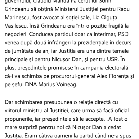
guvernului, Claudiu Manda i-a cerut lui Sorin
Grindeanu să obțină Ministerul Justiției pentru Radu
Marinescu, fost avocat al soției sale, Lia Olguța
Vasilescu. Însă Grindeanu era într-o poziție fragilă la
negocieri. Conducea partidul doar ca interimar, PSD
venea după două înfrângeri la prezidențiale în decurs
de jumătate de an, iar Justiția era una dintre temele
principale și pentru Nicușor Dan, și pentru USR. În
plus, președintele promisese în campania electorală
că-i va schimba pe procurorul-general Alex Florența și
pe șeful DNA Marius Voineag.
Dar schimbarea presupunea o relație directă cu
viitorul ministru al Justiției, care urma să facă oficial
propunerile, iar președintele să le accepte. „A fost o
mare surpriză pentru noi că Nicușor Dan a cedat
Justiția. Eram câțiva oameni la partid când ne-a spus