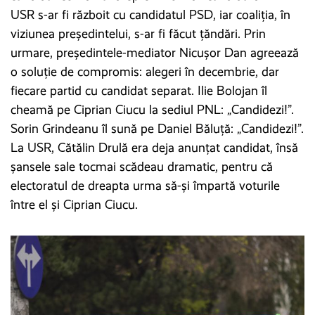
USR s-ar fi războit cu candidatul PSD, iar coaliția, în
viziunea președintelui, s-ar fi făcut țăndări. Prin
urmare, președintele-mediator Nicușor Dan agreează
o soluție de compromis: alegeri în decembrie, dar
fiecare partid cu candidat separat. Ilie Bolojan îl
cheamă pe Ciprian Ciucu la sediul PNL: „Candidezi!”.
Sorin Grindeanu îl sună pe Daniel Băluță: „Candidezi!”.
La USR, Cătălin Drulă era deja anunțat candidat, însă
șansele sale tocmai scădeau dramatic, pentru că
electoratul de dreapta urma să-și împartă voturile
între el și Ciprian Ciucu.