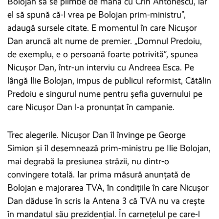
Bolojan să se plimbe de mână cu Crin Antonescu, iar
el să spună că-l vrea pe Bolojan prim-ministru”,
adaugă sursele citate. E momentul în care Nicușor
Dan aruncă alt nume de premier. „Domnul Predoiu,
de exemplu, e o persoană foarte potrivită”, spunea
Nicușor Dan, într-un interviu cu Andreea Esca. Pe
lângă Ilie Bolojan, impus de publicul reformist, Cătălin
Predoiu e singurul nume pentru șefia guvernului pe
care Nicușor Dan l-a pronunțat în campanie.
Trec alegerile. Nicușor Dan îl învinge pe George
Simion și îl desemnează prim-ministru pe Ilie Bolojan,
mai degrabă la presiunea străzii, nu dintr-o
convingere totală. Iar prima măsură anunțată de
Bolojan e majorarea TVA, în condițiile în care Nicușor
Dan dăduse în scris la Antena 3 că TVA nu va crește
în mandatul său prezidențial. În carnețelul pe care-l