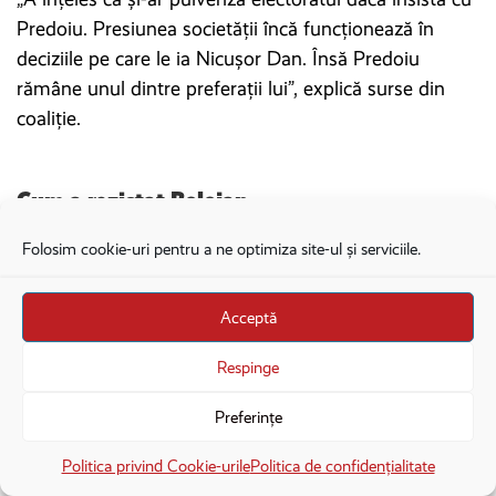
Predoiu. Presiunea societății încă funcționează în
deciziile pe care le ia Nicușor Dan. Însă Predoiu
rămâne unul dintre preferații lui”, explică surse din
coaliție.
Cum a rezistat Bolojan
Folosim cookie-uri pentru a ne optimiza site-ul și serviciile.
Acceptă
Respinge
Preferințe
×
Deschide în aplicație
Deschide
Politica privind Cookie-urile
Politica de confidențialitate