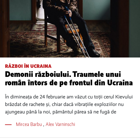
RĂZBOI ÎN UCRAINA
Demonii războiului. Traumele unui
român întors de pe frontul din Ucraina
În dimineața de 24 februarie am văzut cu toții cerul Kievului
brăzdat de rachete și, chiar dacă vibrațiile exploziilor nu
ajungeau până la noi, pământul părea să ne fugă de
Mircea Barbu
,
Alex Varninschi