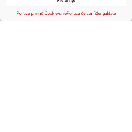
Preferințe
oamenii de aici
×
Deschide în aplicație
Deschide
Politica privind Cookie-urile
Politica de confidențialitate
Cristian Delcea
,
Alex Varninschi