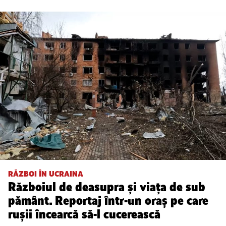
RĂZBOI ÎN UCRAINA
Războiul de deasupra și viața de sub
pământ. Reportaj într-un oraș pe care
rușii încearcă să-l cucerească