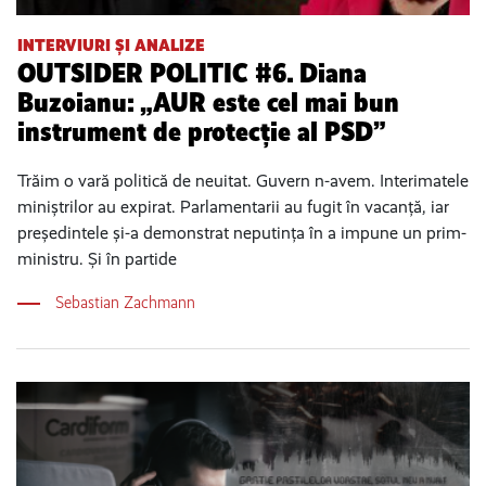
INTERVIURI ȘI ANALIZE
OUTSIDER POLITIC #6. Diana
Buzoianu: „AUR este cel mai bun
instrument de protecție al PSD”
Trăim o vară politică de neuitat. Guvern n-avem. Interimatele
miniștrilor au expirat. Parlamentarii au fugit în vacanță, iar
președintele și-a demonstrat neputința în a impune un prim-
ministru. Și în partide
Sebastian Zachmann