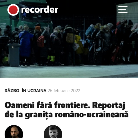
Main Navigation
Skip to content
RĂZBOI ÎN UCRAINA
26 februarie 2022
Oameni fără frontiere. Reportaj
de la granița româno-ucraineană