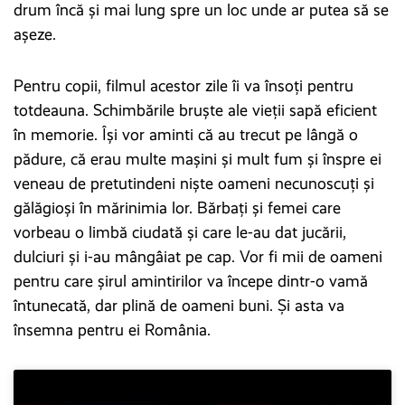
drum încă și mai lung spre un loc unde ar putea să se
așeze.
Pentru copii, filmul acestor zile îi va însoți pentru
totdeauna. Schimbările bruște ale vieții sapă eficient
în memorie. Își vor aminti că au trecut pe lângă o
pădure, că erau multe mașini și mult fum și înspre ei
veneau de pretutindeni niște oameni necunoscuți și
gălăgioși în mărinimia lor. Bărbați și femei care
vorbeau o limbă ciudată și care le-au dat jucării,
dulciuri și i-au mângâiat pe cap. Vor fi mii de oameni
pentru care șirul amintirilor va începe dintr-o vamă
întunecată, dar plină de oameni buni. Și asta va
însemna pentru ei România.