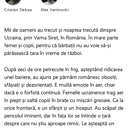
Cristian Delcea
Alex Varninschi
Mii de oameni au trecut și noaptea trecută dinspre
Ucraina, prin Vama Siret, în România. În mare parte
femei și copii, pentru că bărbații nu au voie să-și
părăsească țara în vreme de război.
După zeci de ore petrecute în frig, așteptând ridicarea
unei bariere, au ajuns pe pământ românesc obosiți,
sfâșiați și dezorientați. E multă emoție în aer, chiar
dacă e o forfotă continuă. Femeile ucrainence trag aer
în piept și saltă copiii în brațe cu mișcări greoaie. Ca la
orice frontieră, e un sfârșit și un început. Au scăpat de
pericolul iminent, dar în fața lor se întinde o țară
despre care nu știu aproape nimic. Le așteaptă un