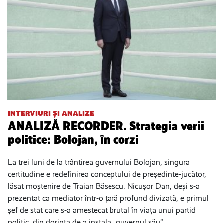
INTERVIURI ȘI ANALIZE
ANALIZĂ RECORDER. Strategia verii
politice: Bolojan, în corzi
La trei luni de la trântirea guvernului Bolojan, singura
certitudine e redefinirea conceptului de președinte-jucător,
lăsat moștenire de Traian Băsescu. Nicușor Dan, deși s-a
prezentat ca mediator într-o țară profund divizată, e primul
șef de stat care s-a amestecat brutal în viața unui partid
politic, din dorința de a instala „guvernul său”.