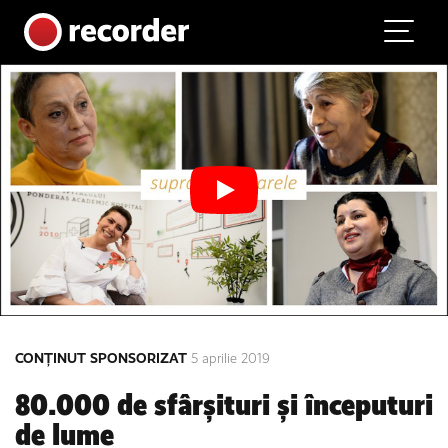
Main Navigation
Skip to content
CONȚINUT SPONSORIZAT
5 aprilie 2019
80.000 de sfârșituri și începuturi
de lume