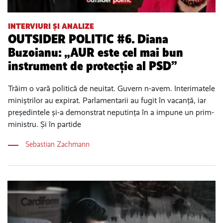
INTERVIURI ȘI ANALIZE
OUTSIDER POLITIC #6. Diana
Buzoianu: „AUR este cel mai bun
instrument de protecție al PSD”
Trăim o vară politică de neuitat. Guvern n-avem. Interimatele
miniștrilor au expirat. Parlamentarii au fugit în vacanță, iar
președintele și-a demonstrat neputința în a impune un prim-
ministru. Și în partide
Sebastian Zachmann