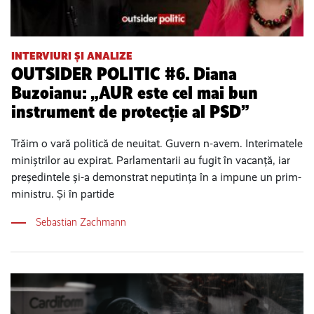
INTERVIURI ȘI ANALIZE
OUTSIDER POLITIC #6. Diana
Buzoianu: „AUR este cel mai bun
instrument de protecție al PSD”
Trăim o vară politică de neuitat. Guvern n-avem. Interimatele
miniștrilor au expirat. Parlamentarii au fugit în vacanță, iar
președintele și-a demonstrat neputința în a impune un prim-
ministru. Și în partide
Sebastian Zachmann