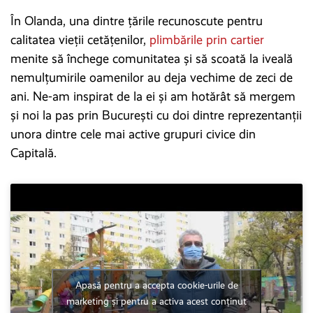
În Olanda, una dintre țările recunoscute pentru
calitatea vieții cetățenilor,
plimbările prin cartier
menite să închege comunitatea și să scoată la iveală
nemulțumirile oamenilor au deja vechime de zeci de
ani. Ne-am inspirat de la ei și am hotărât să mergem
și noi la pas prin București cu doi dintre reprezentanții
unora dintre cele mai active grupuri civice din
Capitală.
Apasă pentru a accepta cookie-urile de
marketing și pentru a activa acest conținut