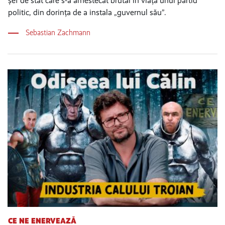
șef de stat care s-a amestecat brutal în viața unui partid
politic, din dorința de a instala „guvernul său”.
Sebastian Zachmann
CE NE ENERVEAZĂ