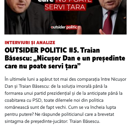
INTERVIURI ȘI ANALIZE
OUTSIDER POLITIC #5. Traian
Băsescu: „Nicușor Dan e un președinte
care nu poate servi țara”
În ultimele luni a apărut tot mai des comparația între Nicușor
Dan și Traian Băsescu: de la soluția imorală până la
formarea unui partid prezidențial și de la anticipate până la
coabitarea cu PSD, toate dilemele noi din politica
românească sunt de fapt vechi. Cum se va încheia lupta
pentru putere? Ne răspunde politicianul care a brevetat
sintagma de președinte-jucător: Traian Băsescu.