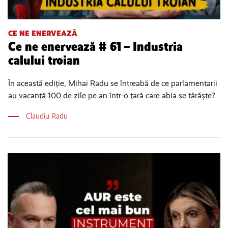
CE NE ENERVEAZĂ
Ce ne enervează # 61 – Industria
calului troian
În această ediție, Mihai Radu se întreabă de ce parlamentarii
au vacanță 100 de zile pe an într-o țară care abia se târăște?
Claudiu Radu