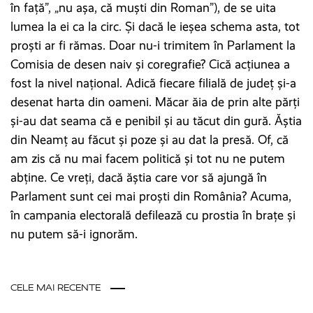
în față”, „nu așa, că muști din Roman”), de se uita
lumea la ei ca la circ. Și dacă le ieșea schema asta, tot
proști ar fi rămas. Doar nu-i trimitem în Parlament la
Comisia de desen naiv și coregrafie? Cică acțiunea a
fost la nivel național. Adică fiecare filială de județ și-a
desenat harta din oameni. Măcar ăia de prin alte părți
și-au dat seama că e penibil și au tăcut din gură. Ăștia
din Neamț au făcut și poze și au dat la presă. Of, că
am zis că nu mai facem politică și tot nu ne putem
abține. Ce vreți, dacă ăștia care vor să ajungă în
Parlament sunt cei mai proști din România? Acuma,
în campania electorală defilează cu prostia în brațe și
nu putem să-i ignorăm.
CELE MAI RECENTE