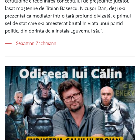
certitudine e redefinirea conceptului de președinte-jucător,
lăsat moștenire de Traian Băsescu. Nicușor Dan, deși s-a
prezentat ca mediator într-o țară profund divizată, e primul
șef de stat care s-a amestecat brutal în viața unui partid
politic, din dorința de a instala „guvernul său”.
Sebastian Zachmann