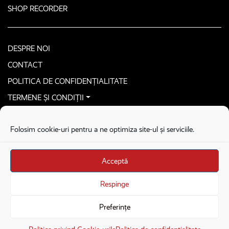
SHOP RECORDER
DESPRE NOI
CONTACT
POLITICA DE CONFIDENȚIALITATE
TERMENE ȘI CONDIȚII
CONTACTEAZĂ-NE SECURIZAT
Folosim cookie-uri pentru a ne optimiza site-ul și serviciile.
COPYRIGHT © 2026. ALL RIGHTS RESERVED
proudly developed by
Homemade guys
Acceptă
proudly developed by
Stega creative
Brandul Recorder e operat de Asociația Recorder Community, sub licența SC
Respinge
Harfa Online Publishing SRL.
Preferințe
Veniturile din donații sunt administrate de Asociația Recorder Community
×
Deschide în aplicație
Deschide