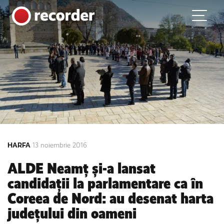
Main Navigation
Skip to content
HARFA
13 noiembrie 2016
ALDE Neamț și-a lansat
candidații la parlamentare ca în
Coreea de Nord: au desenat harta
județului din oameni