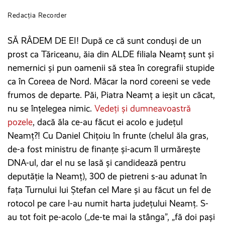
Redacția Recorder
SĂ RÂDEM DE EI! După ce că sunt conduși de un
prost ca Tăriceanu, ăia din ALDE filiala Neamț sunt și
nemernici și pun oamenii să stea în coregrafii stupide
ca în Coreea de Nord. Măcar la nord coreeni se vede
frumos de departe. Păi, Piatra Neamț a ieșit un căcat,
nu se înțelegea nimic.
Vedeți și dumneavoastră
pozele
, dacă ăla ce-au făcut ei acolo e județul
Neamț?! Cu Daniel Chițoiu în frunte (chelul ăla gras,
de-a fost ministru de finanțe și-acum îl urmărește
DNA-ul, dar el nu se lasă și candidează pentru
deputăție la Neamț), 300 de pietreni s-au adunat în
fața Turnului lui Ștefan cel Mare și au făcut un fel de
rotocol pe care l-au numit harta județului Neamț. S-
au tot foit pe-acolo („de-te mai la stânga”, „fă doi pași