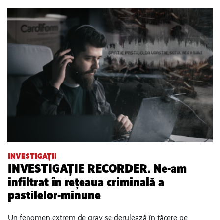
INVESTIGAȚII
INVESTIGAȚIE RECORDER. Ne-am
infiltrat în rețeaua criminală a
pastilelor-minune
Un fenomen extrem de grav se derulează în tăcere pe