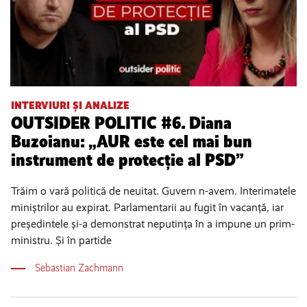
INTERVIURI ȘI ANALIZE
OUTSIDER POLITIC #6. Diana
Buzoianu: „AUR este cel mai bun
instrument de protecție al PSD”
Trăim o vară politică de neuitat. Guvern n-avem. Interimatele
miniștrilor au expirat. Parlamentarii au fugit în vacanță, iar
președintele și-a demonstrat neputința în a impune un prim-
ministru. Și în partide
Sebastian Zachmann