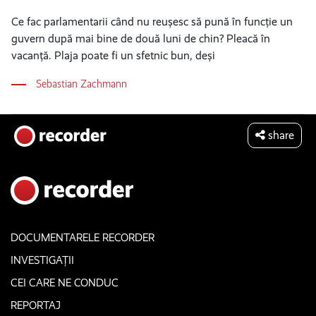
Ce fac parlamentarii când nu reușesc să pună în funcție un
guvern după mai bine de două luni de chin? Pleacă în
vacanță. Plaja poate fi un sfetnic bun, deși
Sebastian Zachmann
share
DOCUMENTARELE RECORDER
INVESTIGAȚII
CEI CARE NE CONDUC
REPORTAJ