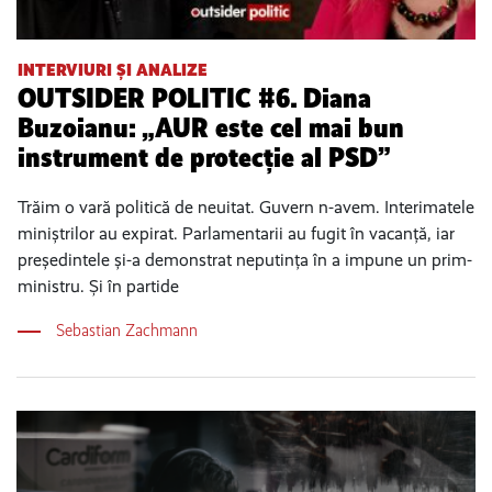
INTERVIURI ȘI ANALIZE
OUTSIDER POLITIC #6. Diana
Buzoianu: „AUR este cel mai bun
instrument de protecție al PSD”
Trăim o vară politică de neuitat. Guvern n-avem. Interimatele
miniștrilor au expirat. Parlamentarii au fugit în vacanță, iar
președintele și-a demonstrat neputința în a impune un prim-
ministru. Și în partide
Sebastian Zachmann