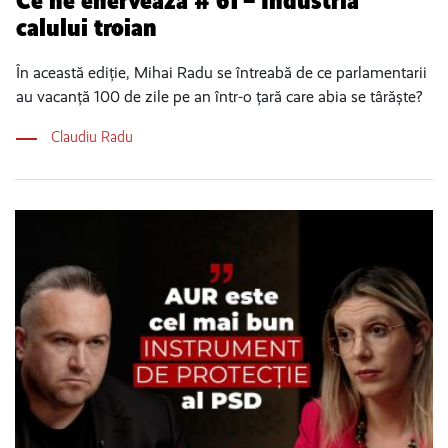
Ce ne enervează # 61 – Industria
calului troian
În această ediție, Mihai Radu se întreabă de ce parlamentarii
au vacanță 100 de zile pe an într-o țară care abia se târăște?
Claudiu Radu