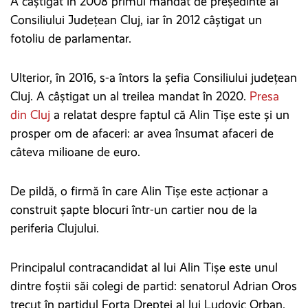
A câștigat în 2008 primul mandat de președinte al
Consiliului Județean Cluj, iar în 2012 câștigat un
fotoliu de parlamentar.
Ulterior, în 2016, s-a întors la șefia Consiliului județean
Cluj. A câștigat un al treilea mandat în 2020.
Presa
din Cluj
a relatat despre faptul că Alin Tișe este și un
prosper om de afaceri: ar avea însumat afaceri de
câteva milioane de euro.
De pildă, o firmă în care Alin Tișe este acționar a
construit șapte blocuri într-un cartier nou de la
periferia Clujului.
Principalul contracandidat al lui Alin Tișe este unul
dintre foștii săi colegi de partid: senatorul Adrian Oros
trecut în partidul Forța Dreptei al lui Ludovic Orban.