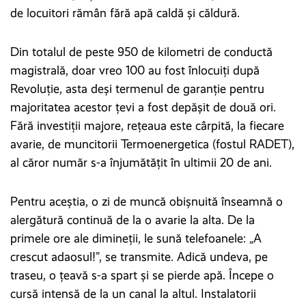
de locuitori rămân fără apă caldă și căldură.
Din totalul de peste 950 de kilometri de conductă
magistrală, doar vreo 100 au fost înlocuiți după
Revoluție, asta deși termenul de garanție pentru
majoritatea acestor țevi a fost depășit de două ori.
Fără investiții majore, rețeaua este cârpită, la fiecare
avarie, de muncitorii Termoenergetica (fostul RADET),
al căror număr s-a înjumătățit în ultimii 20 de ani.
Pentru aceștia, o zi de muncă obișnuită înseamnă o
alergătură continuă de la o avarie la alta. De la
primele ore ale dimineții, le sună telefoanele: „A
crescut adaosul!”, se transmite. Adică undeva, pe
traseu, o țeavă s-a spart și se pierde apă. Începe o
cursă intensă de la un canal la altul. Instalatorii