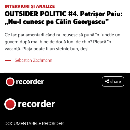
INTERVIURI ȘI ANALIZE
OUTSIDER POLITIC #4. Petrișor Peiu:
„Nu-l cunosc pe Călin Georgescu”
Ce fac parlamentarii când nu reușesc să pună în funcție un
guvern după mai bine de două luni de chin? Pleacă în
vacanță. Plaja poate fi un sfetnic bun, deși
Sebastian Zachmann
share
DOCUMENTARELE RECORDER