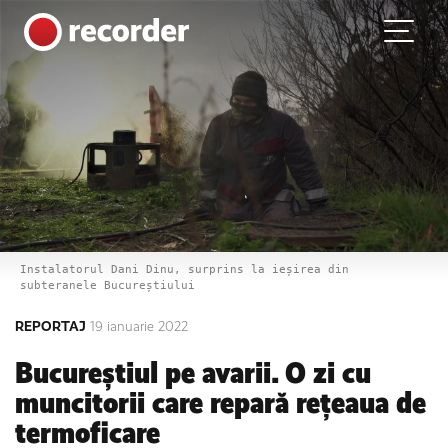
Main Navigation
Skip to content
Instalatorul Dani Dinu, surprins la ieșirea din
subteranele Bucureștiului
REPORTAJ
19 ianuarie 2022
Bucureștiul pe avarii. O zi cu
muncitorii care repară rețeaua de
termoficare