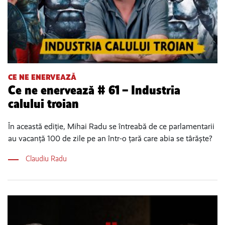
CE NE ENERVEAZĂ
Ce ne enervează # 61 – Industria
calului troian
În această ediție, Mihai Radu se întreabă de ce parlamentarii
au vacanță 100 de zile pe an într-o țară care abia se târăște?
Claudiu Radu