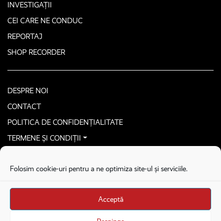
INVESTIGAȚII
CEI CARE NE CONDUC
REPORTAJ
SHOP RECORDER
DESPRE NOI
CONTACT
POLITICA DE CONFIDENȚIALITATE
TERMENE ȘI CONDIȚII
CONTACTEAZĂ-NE SECURIZAT
Folosim cookie-uri pentru a ne optimiza site-ul și serviciile.
COPYRIGHT © 2026. ALL RIGHTS RESERVED
proudly developed by
Homemade guys
Acceptă
proudly developed by
Stega creative
Brandul Recorder e operat de Asociația Recorder Community, sub licența SC