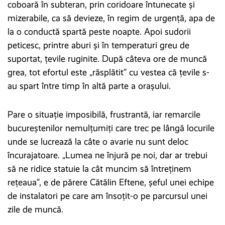
coboară în subteran, prin coridoare întunecate și
mizerabile, ca să devieze, în regim de urgență, apa de
la o conductă spartă peste noapte. Apoi sudorii
peticesc, printre aburi și în temperaturi greu de
suportat, țevile ruginite. După câteva ore de muncă
grea, tot efortul este „răsplătit” cu vestea că țevile s-
au spart între timp în altă parte a orașului.
Pare o situație imposibilă, frustrantă, iar remarcile
bucureștenilor nemulțumiți care trec pe lângă locurile
unde se lucrează la câte o avarie nu sunt deloc
încurajatoare. „Lumea ne înjură pe noi, dar ar trebui
să ne ridice statuie la cât muncim să întreținem
rețeaua”, e de părere Cătălin Eftene, șeful unei echipe
de instalatori pe care am însoțit-o pe parcursul unei
zile de muncă.