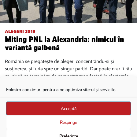
ALEGERI 2019
Miting PNL la Alexandria: nimicul în
variantă galbenă
România se pregătește de alegeri concentrându-și și
susținerea, și furia spre un singur partid. Dar poate n-ar fi rău
ca, după ce terminăm de comentat manifestațiile electorale
ale PSD, cu
Folosim cookie-uri pentru a ne optimiza site-ul și serviciile.
Iulia Marin
,
Laurențiu Ungureanu
,
Ionuț Duinea
Acceptă
Respinge
Preferințe