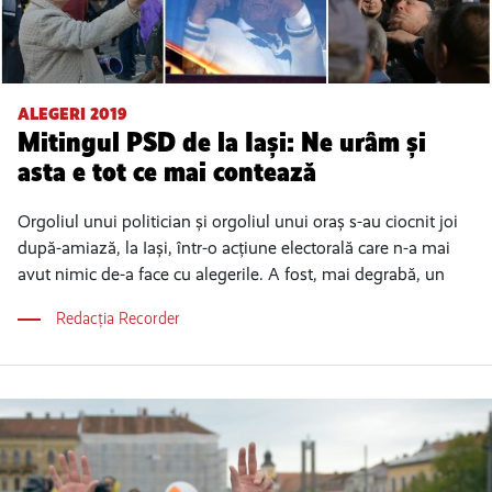
ALEGERI 2019
Mitingul PSD de la Iași: Ne urâm și
asta e tot ce mai contează
Orgoliul unui politician și orgoliul unui oraș s-au ciocnit joi
după-amiază, la Iași, într-o acțiune electorală care n-a mai
avut nimic de-a face cu alegerile. A fost, mai degrabă, un
Redacția Recorder