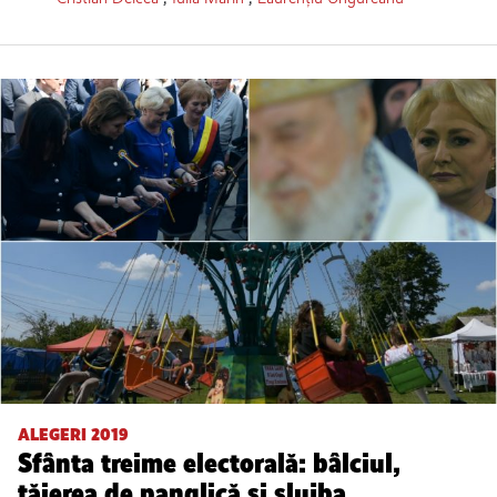
ALEGERI 2019
Sfânta treime electorală: bâlciul,
tăierea de panglică și slujba