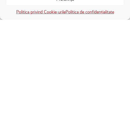
×
Deschide în aplicație
Deschide
Politica privind Cookie-urile
Politica de confidențialitate
ALEGERI 2019
Mitingul PSD de la Craiova. Cât de
puternic este un partid care se
prăbușește
Cu un lider speriat de pușcărie, cu sondaje care arată numai
săgeți în jos, pedepsit public de familia sa politică
europeană, măcinat de scandaluri interne și de sciziuni,