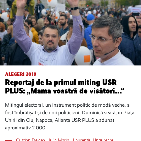
ALEGERI 2019
Reportaj de la primul miting USR
PLUS: „Mama voastră de visători…“
Mitingul electoral, un instrument politic de modă veche, a
fost îmbrățișat și de noii politicieni. Duminică seară, în Piața
Unirii din Cluj Napoca, Alianța USR PLUS a adunat
aproximativ 2.000
Cristian Delcea
,
Iulia Marin
,
Laurențiu Ungureanu