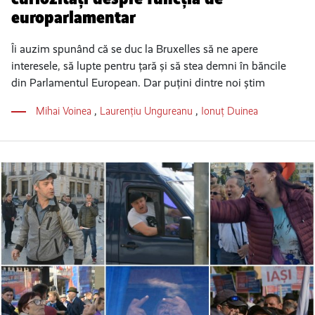
europarlamentar
Îi auzim spunând că se duc la Bruxelles să ne apere
interesele, să lupte pentru țară și să stea demni în băncile
din Parlamentul European. Dar puțini dintre noi știm
Mihai Voinea
,
Laurențiu Ungureanu
,
Ionuț Duinea