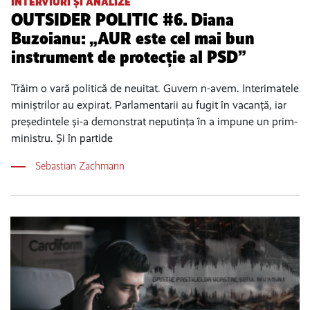
INTERVIURI ȘI ANALIZE
OUTSIDER POLITIC #6. Diana
Buzoianu: „AUR este cel mai bun
instrument de protecție al PSD”
Trăim o vară politică de neuitat. Guvern n-avem. Interimatele
miniștrilor au expirat. Parlamentarii au fugit în vacanță, iar
președintele și-a demonstrat neputința în a impune un prim-
ministru. Și în partide
Sebastian Zachmann