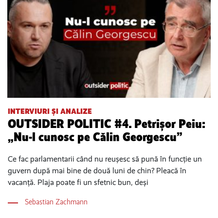
INTERVIURI ȘI ANALIZE
OUTSIDER POLITIC #4. Petrișor Peiu:
„Nu-l cunosc pe Călin Georgescu”
Ce fac parlamentarii când nu reușesc să pună în funcție un
guvern după mai bine de două luni de chin? Pleacă în
vacanță. Plaja poate fi un sfetnic bun, deși
Sebastian Zachmann