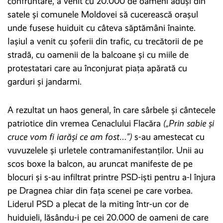
confruntare, a venit cu 20.000 de oameni aduși din
satele și comunele Moldovei să cucerească orașul
unde fusese huiduit cu câteva săptămâni înainte.
Iașiul a venit cu șoferii din trafic, cu trecătorii de pe
stradă, cu oamenii de la balcoane și cu miile de
protestatari care au înconjurat piața apărată cu
garduri și jandarmi.
A rezultat un haos general, în care sârbele și cântecele
patriotice din vremea Cenaclului Flacăra
(„Prin sabie și
cruce vom fi iarăși ce am fost…”)
s-au amestecat cu
vuvuzelele și urletele contramanifestanților. Unii au
scos boxe la balcon, au aruncat manifeste de pe
blocuri și s-au infiltrat printre PSD-iști pentru a-l înjura
pe Dragnea chiar din fața scenei pe care vorbea.
Liderul PSD a plecat de la miting într-un cor de
huiduieli, lăsându-i pe cei 20.000 de oameni de care