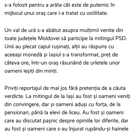
s-a folosit pentru a arăta cât este de puternic în
mijlocul unui oraș care i-a tratat cu ostilitate.
Un val de ură s-a abătut asupra mulțimii venite din
toate județele Moldovei să participe la mitingul PSD.
Unii au plecat capul rușinați, alții au răspuns cu
aceeași monedă și Iașiul s-a transformat, preț de
câteva ore, într-un oraș răsunând de urletele unor
oameni ieșiți din minți.
Priviți reportajul de mai jos fără pretenția de a căuta
verdicte. La mitingul de la Iași au fost și oameni veniți
din convingere, dar și oameni aduși cu forța, de la
pensionari, până la elevi de liceu. Au fost și oameni
care au discutat pașnic despre opiniile lor diferite, dar
au fost și oameni care s-au înjurat rupându-și hainele