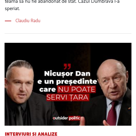
teamă să nu fie abandonat de stat. Cazul Dumbrava l-a
speriat.
Claudiu Radu
INTERVIURI ȘI ANALIZE