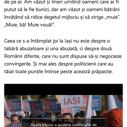
de pe ei. Am văzut și tineri umilind oameni care ar fi
putut să le fie bunici, dar am văzut și oameni bătrâni
învățând să ridice degetul mijlociu și să strige „muie”.
„Muie, bă! Muie vouă!”.
Ceea ce s-a întâmplat joi la Iași nu este despre o
tabără abuzatoare și una abuzată, ci despre două
Românii diferite, care nu sunt dispuse să-și negocieze
convingerile. Și mai ales despre politicienii care au
tăiat toate punțile întinse peste această prăpastie.
Apasă pentru a accepta cookie-urile de