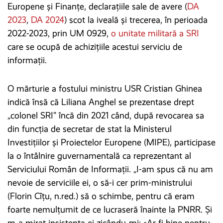
Europene și Finanțe, declarațiile sale de avere (
DA
2023
,
DA 2024
) scot la iveală și trecerea, în perioada
2022-2023, prin UM 0929,
o unitate militară a SRI
care se ocupă de achizițiile acestui serviciu de
informații.
O mărturie a fostului ministru USR Cristian Ghinea
indică însă că Liliana Anghel se prezentase drept
„colonel SRI” încă din 2021 când, după revocarea sa
din funcția de secretar de stat la Ministerul
Investițiilor și Proiectelor Europene (MIPE), participase
la o întâlnire guvernamentală ca reprezentant al
Serviciului Român de Informații. „I-am spus că nu am
nevoie de serviciile ei, o să-i cer prim-ministrului
(Florin Cîțu, n.red.) să o schimbe, pentru că eram
foarte nemulțumit de ce lucraseră înainte la PNRR. Și