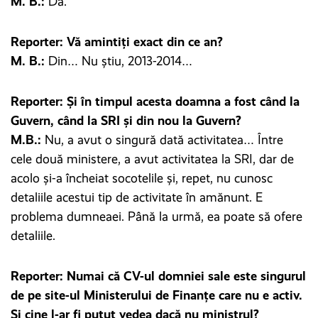
M. B.:
Da.
Reporter: Vă amintiți exact din ce an?
M. B.:
Din… Nu știu, 2013-2014…
Reporter: Și în timpul acesta doamna a fost când la
Guvern, când la SRI și din nou la Guvern?
M.B.:
Nu, a avut o singură dată activitatea… Între
cele două ministere, a avut activitatea la SRI, dar de
acolo și-a încheiat socotelile și, repet, nu cunosc
detaliile acestui tip de activitate în amănunt. E
problema dumneaei. Până la urmă, ea poate să ofere
detaliile.
Reporter: Numai că CV-ul domniei sale este singurul
de pe site-ul Ministerului de Finanțe care nu e activ.
Și cine l-ar fi putut vedea dacă nu ministrul?