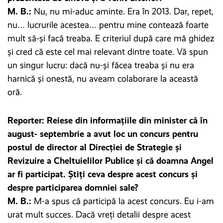
M. B.:
Nu, nu mi-aduc aminte. Era în 2013. Dar, repet,
nu… lucrurile acestea… pentru mine contează foarte
mult să-și facă treaba. E criteriul după care mă ghidez
și cred că este cel mai relevant dintre toate. Vă spun
un singur lucru: dacă nu-și făcea treaba și nu era
harnică și onestă, nu aveam colaborare la această
oră.
Reporter: Reiese din informațiile din minister că în
august- septembrie a avut loc un concurs pentru
postul de director al Direcției de Strategie și
Revizuire a Cheltuielilor Publice și că doamna Angel
ar fi participat. Știți ceva despre acest concurs și
despre participarea domniei sale?
M. B.:
M-a spus că participă la acest concurs. Eu i-am
urat mult succes. Dacă vreți detalii despre acest