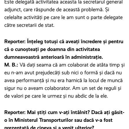
Este delegată activitatea aceasta la secretarul general
adjunct, care răspunde de această problemă. Și
celelalte activități pe care le am sunt o parte delegate
către secretarii de stat.
Reporter: Înțeleg totuși că aveați încredere și pentru
că o cunoșteați pe doamna din activitatea
dumneavoastră anterioară în administrație.
M. B.:
Vă dați seama că am colaborat de atâta timp și
eu n-am avut prejudecăți sub nici o formă și dacă nu
avea performanță și nu era harnică la locul de muncă
sigur nu o aveam colaborator. Am un set de reguli și
de valori pe care le urmez și nu abdic de la ele.
Reporter: Mai știți cum v-ați întâlnit? Dacă ați găsit-
o în Ministerul Transporturilor sau dacă v-a fost
prezentată de cineva și a venit ulterior?