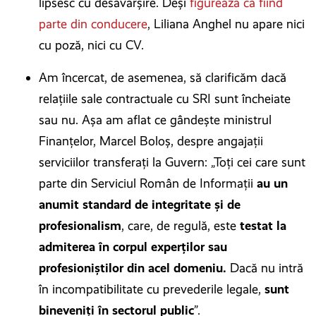
lipsesc cu desăvârșire. Deși
figurează că fiind
parte din conducere
, Liliana Anghel nu apare nici
cu poză, nici cu CV.
Am încercat, de asemenea, să clarificăm dacă
relațiile sale contractuale cu SRI sunt încheiate
sau nu. Așa am aflat ce gândește ministrul
Finanțelor, Marcel Boloș, despre angajații
serviciilor transferați la Guvern: „Toți cei care sunt
parte din Serviciul Român de Informații
au un
anumit standard de integritate și de
profesionalism
, care, de regulă, este
testat la
admiterea în corpul experților sau
profesioniștilor din acel domeniu.
Dacă nu intră
în incompatibilitate cu prevederile legale,
sunt
bineveniți în sectorul public
”.