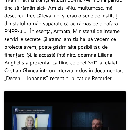
m-a mirat insistența ei zicându-mi: «Ar fi bine pentru
tine să rămân aici». Am zis: «Nu, mulțumesc, mă
descurc». Trec câteva luni și erau o serie de instituții
din statul român supărate că au rămas pe dinafara
PNRR-ului. În esență, Armata, Ministerul de Interne,
serviciile secrete. Și atunci am zis hai să vedem ce
proiecte avem, poate găsim alte posibilități de
finanțare. Și, la această întâlnire, doamna Liliana
Anghel s-a prezentat ca fiind colonel SRI”, a relatat
Cristian Ghinea într-un interviu inclus în documentarul
„Deceniul Iohannis”, recent publicat de Recorder.