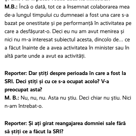
M.B.:
Încă o dată, tot ce a însemnat colaborarea mea
de-a lungul timpului cu dumneaei a fost una care s-a
bazat pe onestitate și pe performanță în activitatea pe
care a desfășurat-o. Deci eu nu am avut menirea și
nici nu m-a interesat subiectul acesta, dincolo de… ce
a făcut înainte de a avea activitatea în minister sau în
altă parte unde a avut ea activități.
Reporter: Dar știți despre perioada în care a fost la
SRI. Deci știți și cu ce s-a ocupat acolo? V-a
preocupat asta?
M. B.:
Nu, nu, nu. Asta nu știu. Deci chiar nu știu. Nici
n-am întrebat-o.
Reporter: Și ați girat reangajarea domniei sale fără
să știți ce a făcut la SRI?