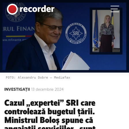
Main Navigation
Skip to content
FOTO: Alexandru Dobre – Mediafax
INVESTIGAȚII
13 decembrie 2024
Cazul „expertei” SRI care
controlează bugetul țării.
Ministrul Boloș spune că
angajații serviciilor „sunt