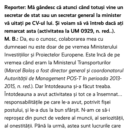
Reporter: Mă gândesc că atunci când totuși vine un
secretar de stat sau un secretar general la minister
vă uitați pe CV-ul lui. Și voiam să vă întreb dacă ați
remarcat asta (activitatea la UM 0929, n. red..).
M. B.:
Da, eu o cunosc, colaborarea mea cu
dumneaei nu este doar de pe vremea Ministerului
Investițiilor și Proiectelor Europene. Este încă de pe
vremea când eram la Ministerul Transporturilor
(
Marcel Boloș a fost director general și coordonatorul
Autorității de Management POS-T în perioada 2013-
2015, n. red.
). Dar întotdeauna și-a făcut treaba.
Întotdeauna a avut activitatea și tot ce a însemnat…
responsabilitățile pe care le-a avut, potrivit fișei
postului, și le-a dus la bun sfârșit. N-am ce să-i
reproșez din punct de vedere al muncii, al seriozității,
al onestității. Până la urmă, astea sunt lucrurile care