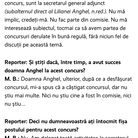
concurs, sunt la secretarul general adjunct
(subalternul direct al Lilianei Anghel, n.red.)
. Nu mă
implic, credeți-mă. Nu fac parte din comisie. Nu mă
interesează subiectul, tocmai ca să avem partea de
concursuri derulate în bună regulă, fără niciun fel de
discuții pe această temă.
Reporter: Și știți dacă, între timp, a avut succes
doamna Anghel la acest concurs?
M. B.:
Doamna Anghel, ulterior, după ce a desfășurat
concursul, mi-a spus că a câștigat concursul, dar nu
știu mai multe. Nici nu știu cine a fost în comisie, nici
nu știu…
Reporter: Deci nu dumneavoastră ați întocmit fișa
postului pentru acest concurs?
M. B.:
Nu. Am delegat toată activitatea la secretarul