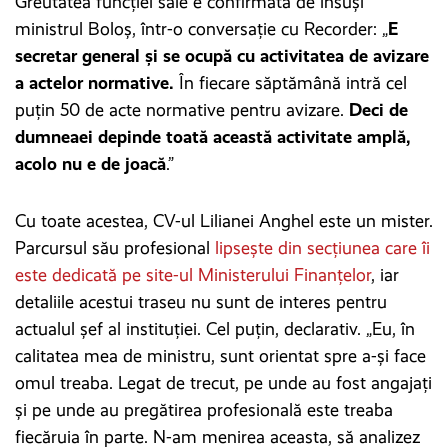
Greutatea funcției sale e confirmată de însuși
ministrul Boloș, într-o conversație cu Recorder: „
E
secretar general și se ocupă cu activitatea de avizare
a actelor normative.
În fiecare săptămână intră cel
puțin 50 de acte normative pentru avizare.
Deci de
dumneaei depinde toată această activitate amplă,
acolo nu e de joacă
.”
Cu toate acestea, CV-ul Lilianei Anghel este un mister.
Parcursul său profesional
lipsește din secțiunea care îi
este dedicată pe site-ul Ministerului Finanțelor
, iar
detaliile acestui traseu nu sunt de interes pentru
actualul șef al instituției. Cel puțin, declarativ. „Eu, în
calitatea mea de ministru, sunt orientat spre a-și face
omul treaba. Legat de trecut, pe unde au fost angajați
și pe unde au pregătirea profesională este treaba
fiecăruia în parte. N-am menirea aceasta, să analizez