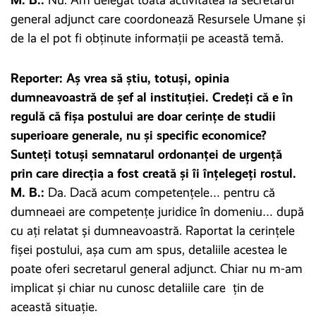
general adjunct care coordonează Resursele Umane și
de la el pot fi obținute informații pe această temă.
Reporter: Aș vrea să știu, totuși, opinia
dumneavoastră de șef al instituției. Credeți că e în
regulă că fișa postului are doar cerințe de studii
superioare generale, nu și specific economice?
Sunteți totuși semnatarul ordonanței de urgență
prin care direcția a fost creată și îi înțelegeți rostul.
M. B.:
Da. Dacă acum competențele… pentru că
dumneaei are competențe juridice în domeniu… după
cu ați relatat și dumneavoastră. Raportat la cerințele
fișei postului, așa cum am spus, detaliile acestea le
poate oferi secretarul general adjunct. Chiar nu m-am
implicat și chiar nu cunosc detaliile care țin de
această situație.