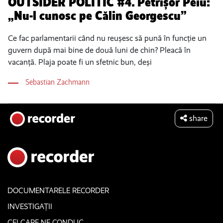
OUTSIDER POLITIC #4. Petrișor Peiu:
„Nu-l cunosc pe Călin Georgescu”
Ce fac parlamentarii când nu reușesc să pună în funcție un
guvern după mai bine de două luni de chin? Pleacă în
vacanță. Plaja poate fi un sfetnic bun, deși
Sebastian Zachmann
share
DOCUMENTARELE RECORDER
INVESTIGAȚII
CEI CARE NE CONDUC