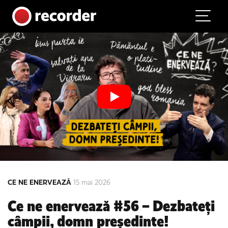
Main Navigation
Skip to content
CE NE ENERVEAZĂ
15 mai 2026
Ce ne enervează #56 – Dezbateți
câmpii, domn președinte!