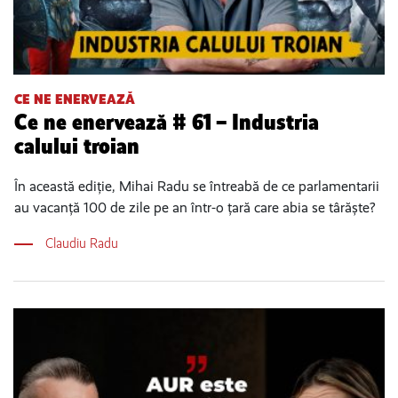
CE NE ENERVEAZĂ
Ce ne enervează # 61 – Industria
calului troian
În această ediție, Mihai Radu se întreabă de ce parlamentarii
au vacanță 100 de zile pe an într-o țară care abia se târăște?
Claudiu Radu