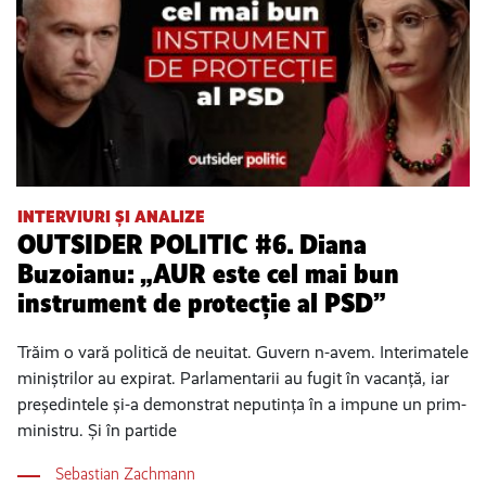
INTERVIURI ȘI ANALIZE
OUTSIDER POLITIC #6. Diana
Buzoianu: „AUR este cel mai bun
instrument de protecție al PSD”
Trăim o vară politică de neuitat. Guvern n-avem. Interimatele
miniștrilor au expirat. Parlamentarii au fugit în vacanță, iar
președintele și-a demonstrat neputința în a impune un prim-
ministru. Și în partide
Sebastian Zachmann