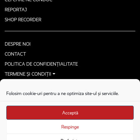
REPORTAJ
SHOP RECORDER
DESPRE NOI
CONTACT
POLITICA DE CONFIDENȚIALITATE
TERMENE ȘI CONDIȚII
CONTACTEAZĂ-NE SECURIZAT
Folosim cookie-uri pentru a ne optimiza site-ul și serviciile.
COPYRIGHT © 2026. ALL RIGHTS RESERVED
proudly developed by
Homemade guys
Acceptă
proudly developed by
Stega creative
Brandul Recorder e operat de Asociația Recorder Community, sub licența SC
Respinge
Harfa Online Publishing SRL.