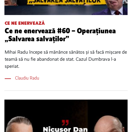
CE NE ENERVEAZĂ
Ce ne enervează #60 – Operațiunea
„Salvarea salvaților”
Mihai Radu începe să mănânce sănătos și să facă mișcare de
teamă să nu fie abandonat de stat. Cazul Dumbrava l-a
speriat.
Claudiu Radu