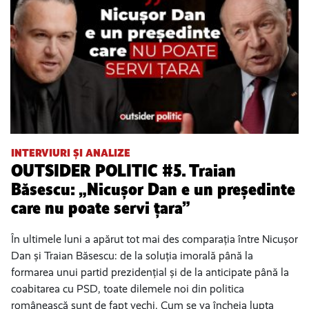
INTERVIURI ȘI ANALIZE
OUTSIDER POLITIC #5. Traian
Băsescu: „Nicușor Dan e un președinte
care nu poate servi țara”
În ultimele luni a apărut tot mai des comparația între Nicușor
Dan și Traian Băsescu: de la soluția imorală până la
formarea unui partid prezidențial și de la anticipate până la
coabitarea cu PSD, toate dilemele noi din politica
românească sunt de fapt vechi. Cum se va încheia lupta