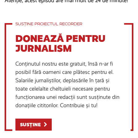
Atenție, acest episod are mai mult de 24 de minute!
SUSȚINE PROIECTUL RECORDER
DONEAZĂ PENTRU
JURNALISM
Conținutul nostru este gratuit, însă n-ar fi
posibil fără oameni care plătesc pentru el.
Salariile jurnaliștilor, deplasările în țară și
toate celelalte cheltuieli necesare pentru
funcționarea unei redacții sunt susținute din
donațiile cititorilor. Contribuie și tu!
SUSȚINE