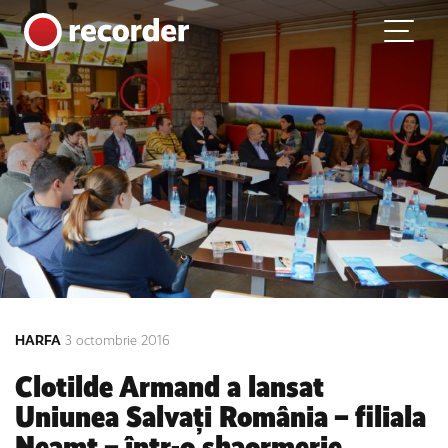
Main Navigation
Skip to content
HARFA
3 octombrie 2016
Clotilde Armand a lansat
Uniunea Salvați România – filiala
Neamț – într-o shaormerie