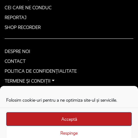
CEI CARE NE CONDUC
REPORTAJ
SHOP RECORDER
DESPRE NOI
CONTACT
POLITICA DE CONFIDENȚIALITATE
TERMENE ȘI CONDIȚII
CONTACTEAZĂ-NE SECURIZAT
Folosim cookie-uri pentru a ne optimiza site-ul și serviciile.
COPYRIGHT © 2026. ALL RIGHTS RESERVED
proudly developed by
Homemade guys
Acceptă
proudly developed by
Stega creative
Brandul Recorder e operat de Asociația Recorder Community, sub licența SC
Respinge
Harfa Online Publishing SRL.