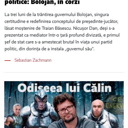
politice: Bolojan, în corzi
La trei luni de la trântirea guvernului Bolojan, singura
certitudine e redefinirea conceptului de președinte-jucător,
lăsat moștenire de Traian Băsescu. Nicușor Dan, deși s-a
prezentat ca mediator într-o țară profund divizată, e primul
șef de stat care s-a amestecat brutal în viața unui partid
politic, din dorința de a instala „guvernul său”.
Sebastian Zachmann