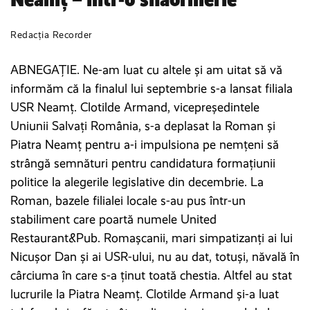
Redacția Recorder
ABNEGAȚIE. Ne-am luat cu altele și am uitat să vă
informăm că la finalul lui septembrie s-a lansat filiala
USR Neamț. Clotilde Armand, vicepreședintele
Uniunii Salvați România, s-a deplasat la Roman și
Piatra Neamț pentru a-i impulsiona pe nemțeni să
strângă semnături pentru candidatura formațiunii
politice la alegerile legislative din decembrie. La
Roman, bazele filialei locale s-au pus într-un
stabiliment care poartă numele United
Restaurant&Pub. Romașcanii, mari simpatizanți ai lui
Nicușor Dan și ai USR-ului, nu au dat, totuși, năvală în
cârciuma în care s-a ținut toată chestia. Altfel au stat
lucrurile la Piatra Neamț. Clotilde Armand și-a luat