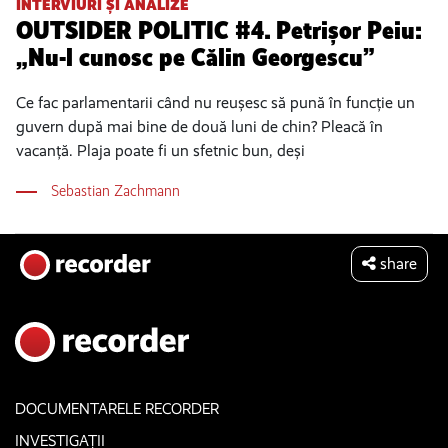
INTERVIURI ȘI ANALIZE
OUTSIDER POLITIC #4. Petrișor Peiu:
„Nu-l cunosc pe Călin Georgescu”
Ce fac parlamentarii când nu reușesc să pună în funcție un
guvern după mai bine de două luni de chin? Pleacă în
vacanță. Plaja poate fi un sfetnic bun, deși
Sebastian Zachmann
share
DOCUMENTARELE RECORDER
INVESTIGAȚII