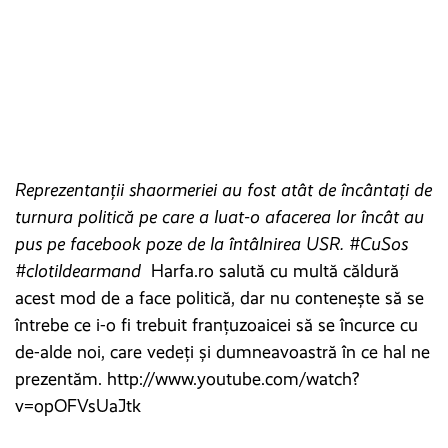
Reprezentanții shaormeriei au fost atât de încântați de
turnura politică pe care a luat-o afacerea lor încât au
pus pe facebook poze de la întâlnirea USR. #CuSos
#clotildearmand
Harfa.ro salută cu multă căldură
acest mod de a face politică, dar nu contenește să se
întrebe ce i-o fi trebuit franțuzoaicei să se încurce cu
de-alde noi, care vedeți și dumneavoastră în ce hal ne
prezentăm. http://www.youtube.com/watch?
v=opOFVsUaJtk