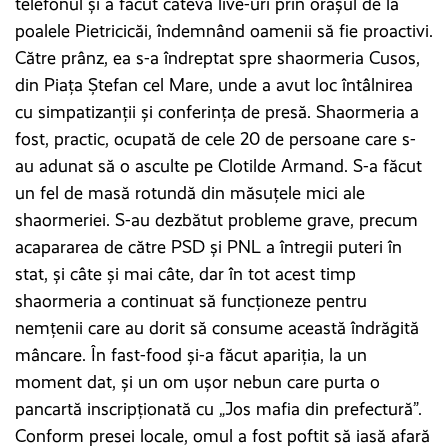
telefonul și a făcut câteva live-uri prin orașul de la
poalele Pietricicăi, îndemnând oamenii să fie proactivi.
Către prânz, ea s-a îndreptat spre shaormeria Cusos,
din Piața Ștefan cel Mare, unde a avut loc întâlnirea
cu simpatizanții și conferința de presă. Shaormeria a
fost, practic, ocupată de cele 20 de persoane care s-
au adunat să o asculte pe Clotilde Armand. S-a făcut
un fel de masă rotundă din măsuțele mici ale
shaormeriei. S-au dezbătut probleme grave, precum
acapararea de către PSD și PNL a întregii puteri în
stat, și câte și mai câte, dar în tot acest timp
shaormeria a continuat să funcționeze pentru
nemțenii care au dorit să consume această îndrăgită
mâncare. În fast-food și-a făcut apariția, la un
moment dat, și un om ușor nebun care purta o
pancartă inscripționată cu „Jos mafia din prefectură”.
Conform presei locale, omul a fost poftit să iasă afară