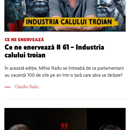
CE NE ENERVEAZĂ
Ce ne enervează # 61 – Industria
calului troian
În această ediție, Mihai Radu se întreabă de ce parlamentarii
au vacanță 100 de zile pe an într-o țară care abia se târăște?
Claudiu Radu