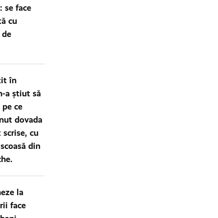
 se face
tă cu
 de
it în
-a știut să
 pe ce
inut dovada
 scrise, cu
 scoasă din
che.
eze la
rii face