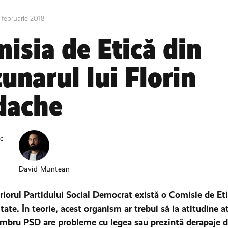
 februarie 2018
isia de Etică din
unarul lui Florin
dache
c
David Muntean
eriorul Partidului Social Democrat există o Comisie de Eti
itate. În teorie, acest organism ar trebui să ia atitudine 
bru PSD are probleme cu legea sau prezintă derapaje 