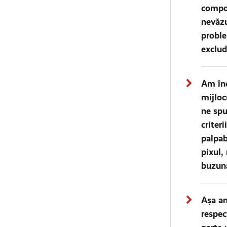
compor
nevăzu
proble
exclud
Am înc
mijloc
ne spu
criter
palpab
pixul,
buzuna
Așa am
respec