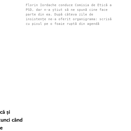
Florin Iordache conduce Comisia de Etică a
PSD, dar n-a știut să ne spună cine face
parte din ea. După câteva zile de
insistențe ne-a oferit organigrama: scrisă
cu pixul pe o foaie ruptă din agendă
că și
atunci când
de