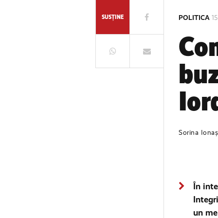
SUSȚINE
POLITICA
15
Com
buz
Ior
Sorina Ionaș
În int
Integr
un mem