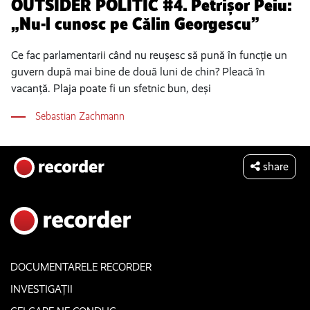
OUTSIDER POLITIC #4. Petrișor Peiu:
„Nu-l cunosc pe Călin Georgescu”
Ce fac parlamentarii când nu reușesc să pună în funcție un
guvern după mai bine de două luni de chin? Pleacă în
vacanță. Plaja poate fi un sfetnic bun, deși
Sebastian Zachmann
share
DOCUMENTARELE RECORDER
INVESTIGAȚII