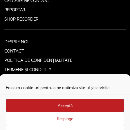
CEI CARE NE CONDUC
REPORTAJ
SHOP RECORDER
DESPRE NOI
CONTACT
POLITICA DE CONFIDENȚIALITATE
TERMENE ȘI CONDIȚII
CONTACTEAZĂ-NE SECURIZAT
Folosim cookie-uri pentru a ne optimiza site-ul și serviciile.
COPYRIGHT © 2026. ALL RIGHTS RESERVED
proudly developed by
Homemade guys
Acceptă
proudly developed by
Stega creative
Brandul Recorder e operat de Asociația Recorder Community, sub licența SC
Respinge
Harfa Online Publishing SRL.