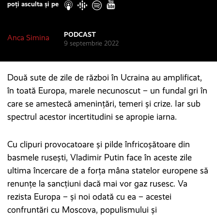
poți asculta și pe
PODCAST
Anca Simina
9 septembrie 2022
Două sute de zile de război în Ucraina au amplificat,
în toată Europa, marele necunoscut – un fundal gri în
care se amestecă amenințări, temeri și crize. Iar sub
spectrul acestor incertitudini se apropie iarna.
Cu clipuri provocatoare și pilde înfricoșătoare din
basmele rusești, Vladimir Putin face în aceste zile
ultima încercare de a forța mâna statelor europene să
renunțe la sancțiuni dacă mai vor gaz rusesc. Va
rezista Europa – și noi odată cu ea – acestei
confruntări cu Moscova, populismului și