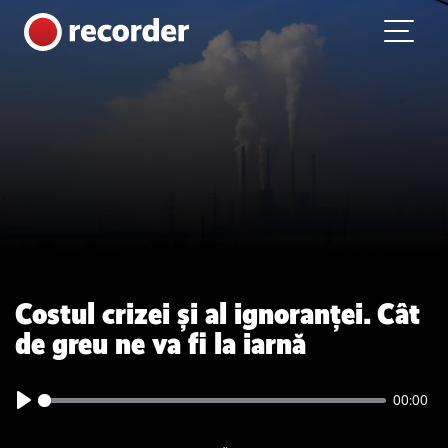
Main Navigation
Skip to content
Costul crizei și al ignoranței. Cât
de greu ne va fi la iarnă
00:00
Play