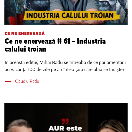
CE NE ENERVEAZĂ
Ce ne enervează # 61 – Industria
calului troian
În această ediție, Mihai Radu se întreabă de ce parlamentarii
au vacanță 100 de zile pe an într-o țară care abia se târăște?
Claudiu Radu