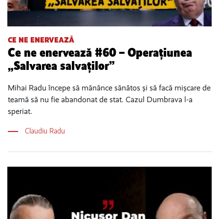
CE NE ENERVEAZĂ
Ce ne enervează #60 – Operațiunea
„Salvarea salvaților”
Mihai Radu începe să mănânce sănătos și să facă mișcare de
teamă să nu fie abandonat de stat. Cazul Dumbrava l-a
speriat.
Claudiu Radu