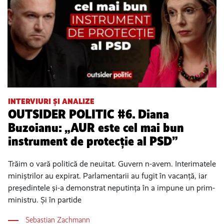
INTERVIURI ȘI ANALIZE
OUTSIDER POLITIC #6. Diana
Buzoianu: „AUR este cel mai bun
instrument de protecție al PSD”
Trăim o vară politică de neuitat. Guvern n-avem. Interimatele
miniștrilor au expirat. Parlamentarii au fugit în vacanță, iar
președintele și-a demonstrat neputința în a impune un prim-
ministru. Și în partide
Sebastian Zachmann