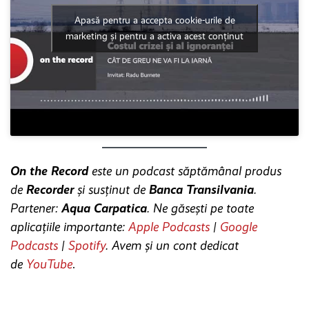
Apasă pentru a accepta cookie-urile de
marketing și pentru a activa acest conținut
On the Record
este un podcast săptămânal produs
de
Recorder
și susținut de
Banca Transilvania
.
Partener:
Aqua Carpatica
. Ne găsești pe toate
aplicațiile importante:
Apple Podcasts
|
Google
Podcasts
|
Spotify
. Avem și un cont dedicat
de
YouTube
.