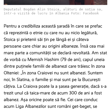
Deputatul Bogdan Alin Stoica, alături de soția sa,
într-o vizită de lucru în Albania Foto: Facebook
Pentru a credibiliza această șaradă în care se prefac
că reprezintă o etnie cu care nu au nicio legătură,
Stoica și prietenii săi țin pe lângă ei și câteva
persoane care chiar au origini albaneze. Însă cea mai
mare parte a comunității se declară revoltată. Am stat
de vorbă cu Memish Hashim (79 de ani), capul uneia
dintre puținele familii de albanezi care trăiesc în zona
Olteniei: „În zona Craiovei nu sunt albanezi. Suntem
noi, în Slatina, o familie și mai sunt pe la București
câțiva. La Craiova poate la a șasea generație, dacă s-a
trezit unul că taica-mare de acum 300 de ani a fost
albanez. Așa oricine poate să fie. Cei care conduc
acum Liga Albanezilor sunt români get-beget, se