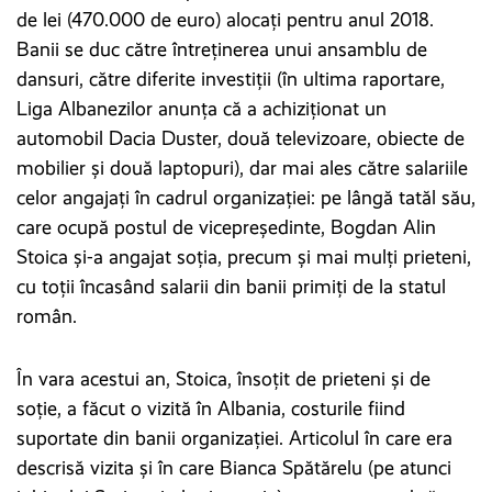
de lei (470.000 de euro) alocați pentru anul 2018.
Banii se duc către întreținerea unui ansamblu de
dansuri, către diferite investiții (în ultima raportare,
Liga Albanezilor anunța că a achiziționat un
automobil Dacia Duster, două televizoare, obiecte de
mobilier și două laptopuri), dar mai ales către salariile
celor angajați în cadrul organizației: pe lângă tatăl său,
care ocupă postul de vicepreședinte, Bogdan Alin
Stoica și-a angajat soția, precum și mai mulți prieteni,
cu toții încasând salarii din banii primiți de la statul
român.
În vara acestui an, Stoica, însoțit de prieteni și de
soție, a făcut o vizită în Albania, costurile fiind
suportate din banii organizației. Articolul în care era
descrisă vizita și în care Bianca Spătărelu (pe atunci