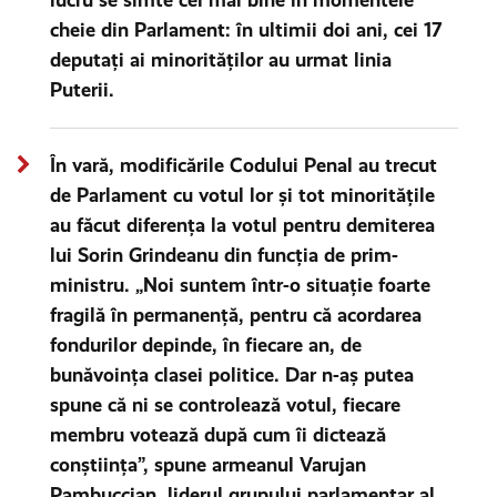
lucru se simte cel mai bine în momentele
cheie din Parlament: în ultimii doi ani, cei 17
deputați ai minorităților au urmat linia
Puterii.
În vară, modificările Codului Penal au trecut
de Parlament cu votul lor și tot minoritățile
au făcut diferența la votul pentru demiterea
lui Sorin Grindeanu din funcția de prim-
ministru. „Noi suntem într-o situație foarte
fragilă în permanență, pentru că acordarea
fondurilor depinde, în fiecare an, de
bunăvoința clasei politice. Dar n-aș putea
spune că ni se controlează votul, fiecare
membru votează după cum îi dictează
conștiința”, spune armeanul Varujan
Pambuccian, liderul grupului parlamentar al