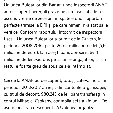
Uniunea Bulgarilor din Banat, unde inspectorii ANAF
au descoperit nereguli grave pe care asociația le-a
ascuns vreme de zece ani în spatele unor raportări
perfecte trimise la DRI și pe care nimeni n-a stat să le
verifice. Conform raportului întocmit de inspectorii
fiscali, Uniunea Bulgarilor a primit de la Guvern, în
perioada 2008-2016, peste 26 de milioane de lei (5,6
milioane de euro). Din acești bani, aproximativ 4
milioane de lei s-au dus pe salariile angajaților, iar cu
restul e foarte greu de spus ce s-a întâmplat.
Cei de la ANAF au descoperit, totuși, câteva indicii: în
perioada 2013-2017 au ieșit din conturile organizației,
cu titlul de decont, 980.243 de lei, bani transferați în
contul Mihaelei Csokany, contabila-șefă a Uniunii. De
asemenea, s-a descoperit că Uniunea organiza