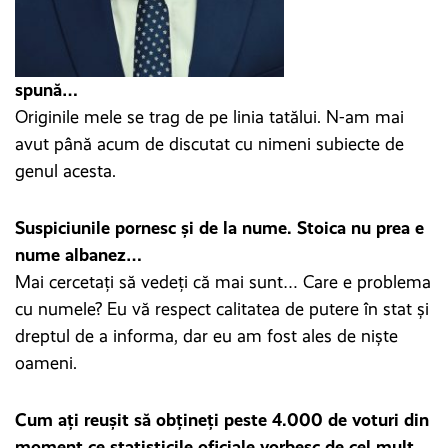
spună…
Originile mele se trag de pe linia tatălui. N-am mai
avut până acum de discutat cu nimeni subiecte de
genul acesta.
Suspiciunile pornesc și de la nume. Stoica nu prea e
nume albanez…
Mai cercetați să vedeți că mai sunt… Care e problema
cu numele? Eu vă respect calitatea de putere în stat și
dreptul de a informa, dar eu am fost ales de niște
oameni.
Cum ați reușit să obțineți peste 4.000 de voturi din
moment ce statisticile oficiale vorbesc de cel mult