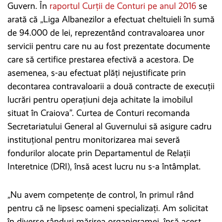
Guvern. În
raportul Curții de Conturi pe anul 2016
se
arată că „Liga Albanezilor a efectuat cheltuieli în sumă
de 94.000 de lei, reprezentând contravaloarea unor
servicii pentru care nu au fost prezentate documente
care să certifice prestarea efectivă a acestora. De
asemenea, s-au efectuat plăți nejustificate prin
decontarea contravaloarii a două contracte de execuții
lucrări pentru operațiuni deja achitate la imobilul
situat în Craiova”. Curtea de Conturi recomanda
Secretariatului General al Guvernului să asigure cadru
instituțional pentru monitorizarea mai severă
fondurilor alocate prin Departamentul de Relații
Interetnice (DRI), însă acest lucru nu s-a întâmplat.
„Nu avem competențe de control, în primul rând
pentru că ne lipsesc oameni specializați. Am solicitat
în diverse rânduri mărirea organigramei, însă acest