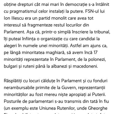
obține drepturi cât mai mari în democrație s-a întâlnit
cu pragmatismul celor instalați la putere. FSN-ul lui
Ion Iliescu era un partid monolit care avea tot
interesul să fragmenteze restul locurilor din
Parlament. Așa că, printr-o simplă înscriere la tribunal,
îți puteai înființa o organizație cu care candidai la
alegeri în numele unei minorități. Astfel am ajuns ca,
pe lângă minoritatea maghiară, să avem încă 17
minorități reprezentate în Parlament, de la polonezi,
bulgari și ruteni până la albanezi și macedoneni.
Răsplătiți cu locuri călduțe în Parlament și cu fonduri
nerambursabile primite de la Guvern, reprezentanții
minorităților au fost mereu niște apropiați ai Puterii.
Posturile de parlamentari s-au transmis din tată în fiu
(un exemplu este Uniunea Rutenilor, unde Gheorghe