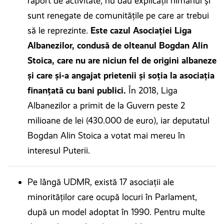
raport de activitate, nu dau explicații nimănui și
sunt renegate de comunitățile pe care ar trebui
să le reprezinte.
Este cazul Asociației Liga
Albanezilor, condusă de olteanul Bogdan Alin
Stoica, care nu are niciun fel de origini albaneze
și care și-a angajat prietenii și soția la asociația
finanțată cu bani publici.
În 2018, Liga
Albanezilor a primit de la Guvern peste 2
milioane de lei (430.000 de euro), iar deputatul
Bogdan Alin Stoica a votat mai mereu în
interesul Puterii.
Pe lângă UDMR, există 17 asociații ale
minorităților care ocupă locuri în Parlament,
după un model adoptat în 1990. Pentru multe