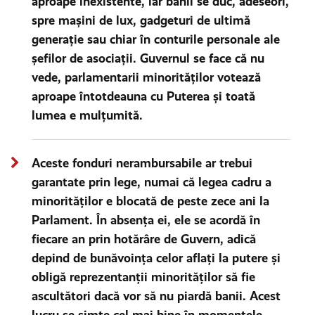
aproape inexistente, iar banii se duc, adeseori,
spre mașini de lux, gadgeturi de ultimă
generație sau chiar în conturile personale ale
șefilor de asociații. Guvernul se face că nu
vede, parlamentarii minorităților votează
aproape întotdeauna cu Puterea și toată
lumea e mulțumită.
Aceste fonduri nerambursabile ar trebui
garantate prin lege, numai că legea cadru a
minorităților e blocată de peste zece ani la
Parlament. În absența ei, ele se acordă în
fiecare an prin hotărâre de Guvern, adică
depind de bunăvoința celor aflați la putere și
obligă reprezentanții minorităților să fie
ascultători dacă vor să nu piardă banii. Acest