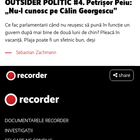
OUTSIDER POLITIC #4. Petrișor Peiu:
„Nu-l cunosc pe Călin Georgescu”
Ce fac parlamentarii când nu reușesc să pună în funcție un
guvern după mai bine de două luni de chin? Pleacă în
vacanță. Plaja poate fi un sfetnic bun, deși
Sebastian Zachmann
share
DOCUMENTARELE RECORDER
INVESTIGAȚII