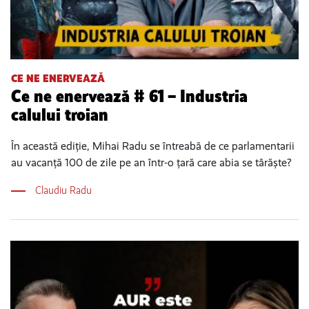
CE NE ENERVEAZĂ
Ce ne enervează # 61 – Industria
calului troian
În această ediție, Mihai Radu se întreabă de ce parlamentarii
au vacanță 100 de zile pe an într-o țară care abia se târăște?
Claudiu Radu