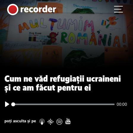
Main Navigation
Skip to content
Cum ne văd refugiații ucraineni
și ce am făcut pentru ei
00:00
Play
poți asculta și pe