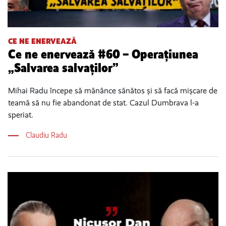
CE NE ENERVEAZĂ
Ce ne enervează #60 – Operațiunea
„Salvarea salvaților”
Mihai Radu începe să mănânce sănătos și să facă mișcare de
teamă să nu fie abandonat de stat. Cazul Dumbrava l-a
speriat.
Claudiu Radu