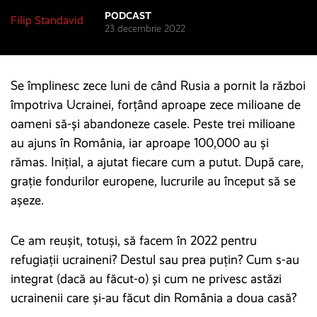
PODCAST
Filip Standavid
23 decembrie 2022
Se împlinesc zece luni de când Rusia a pornit la război
împotriva Ucrainei, forțând aproape zece milioane de
oameni să-și abandoneze casele. Peste trei milioane
au ajuns în România, iar aproape 100,000 au și
rămas. Inițial, a ajutat fiecare cum a putut. După care,
grație fondurilor europene, lucrurile au început să se
așeze.
Ce am reușit, totuși, să facem în 2022 pentru
refugiații ucraineni? Destul sau prea puțin? Cum s-au
integrat (dacă au făcut-o) și cum ne privesc astăzi
ucrainenii care și-au făcut din România a doua casă?