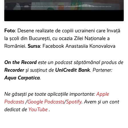
Foto
: Desene realizate de copiii ucraineni care învață
la școli din București, cu ocazia Zilei Naționale a
României.
Sursa
: Facebook Anastasiia Konovalova
On the Record
este un podcast săptămânal produs de
Recorder
și susținut de
UniCredit Bank
. Partener:
Aqua Carpatica
.
Ne găsești pe toate aplicațiile importante:
Apple
Podcasts
/
Google Podcasts
/
Spotify
. Avem și un cont
dedicat de
YouTube
.