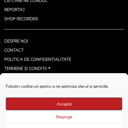
CEI CARE NE CONDUC
REPORTAJ
SHOP RECORDER
DESPRE NOI
CONTACT
POLITICA DE CONFIDENȚIALITATE
TERMENE ȘI CONDIȚII
CONTACTEAZĂ-NE SECURIZAT
Folosim cookie-uri pentru a ne optimiza site-ul și serviciile.
COPYRIGHT © 2026. ALL RIGHTS RESERVED
proudly developed by
Homemade guys
Acceptă
proudly developed by
Stega creative
Brandul Recorder e operat de Asociația Recorder Community, sub licența SC
Respinge
Harfa Online Publishing SRL.