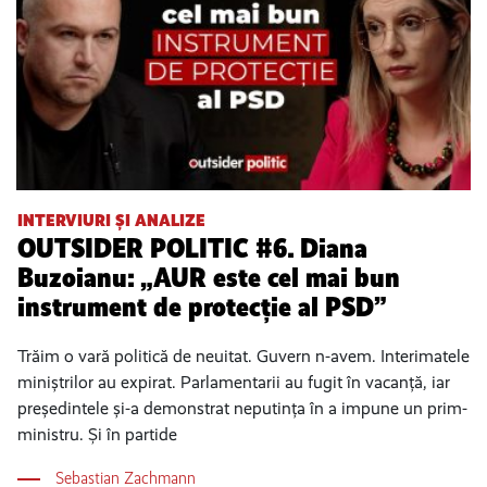
INTERVIURI ȘI ANALIZE
OUTSIDER POLITIC #6. Diana
Buzoianu: „AUR este cel mai bun
instrument de protecție al PSD”
Trăim o vară politică de neuitat. Guvern n-avem. Interimatele
miniștrilor au expirat. Parlamentarii au fugit în vacanță, iar
președintele și-a demonstrat neputința în a impune un prim-
ministru. Și în partide
Sebastian Zachmann